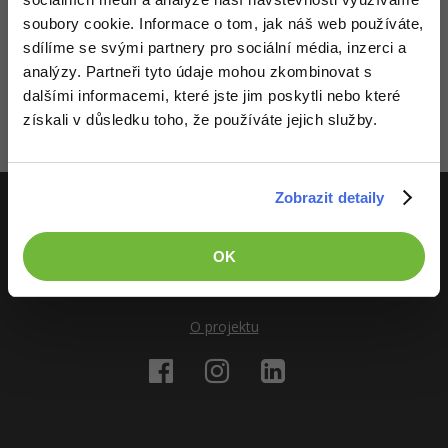
Video
soubory cookie. Informace o tom, jak náš web používáte,
-41%
Copywriter
Algoritmy
Time management
Ostatní
sdílíme se svými partnery pro sociální média, inzerci a
Děláme co je v našich silách, aby byly zdejší diskuze co
nejkvalitnější. Proto do nich také mohou přispívat pouze
analýzy. Partneři tyto údaje mohou zkombinovat s
-10%
WordPress specialista
Umělá inteligence (AI)
registrovaní členové. Pro zapojení do diskuze se
přihlas
.
Windows
Fórum
dalšími informacemi, které jste jim poskytli nebo které
Pokud ještě nemáš účet,
zaregistruj se
, je to zdarma.
získali v důsledku toho, že používáte jejich služby.
SEO specialista
Pro děti
Linux
Zobrazeno 1 zpráv z 1.
Více
Sítě
Zobrazit detaily
Fórum
Kybernetická bezpečnost
ITnetwork.cz
OK
Elektronický podpis
Učíme národ IT
Fórum
O projektu