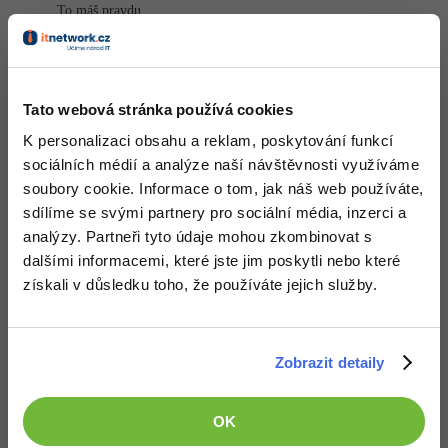
Video
To máš pravdu,
ale svou šablonu ještě nemám nikde hozenou.
-41%
Copywriter
Algoritmy
Time management
Ostatní
Nahoru
Odpovědět
-10%
WordPress specialista
Umělá inteligence (AI)
Windows
Fórum
Tato webová stránka používá cookies
SEO specialista
Pro děti
Linux
K personalizaci obsahu a reklam, poskytování funkcí
sociálních médií a analýze naší návštěvnosti využíváme
Více
Sítě
soubory cookie. Informace o tom, jak náš web používáte,
sdílíme se svými partnery pro sociální média, inzerci a
Fórum
Kybernetická bezpečnost
analýzy. Partneři tyto údaje mohou zkombinovat s
dalšími informacemi, které jste jim poskytli nebo které
Elektronický podpis
získali v důsledku toho, že používáte jejich služby.
Fórum
Zobrazit detaily
Děláme co je v našich silách, aby byly zdejší diskuze co
nejkvalitnější. Proto do nich také mohou přispívat pouze
registrovaní členové. Pro zapojení do diskuze se
přihlas
.
OK
Pokud ještě nemáš účet,
zaregistruj se
, je to zdarma.