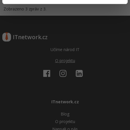
Zobrazeno 3 zpráv z 3.
ITnetwork.cz
Učíme národ IT
O projektu
ITnetwork.cz
Blog
O projektu
Napsali o nás