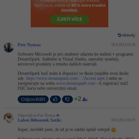
-80%
Vývojář mobilních aplikací
-80%
Python
Digitální gramotnost
Photoshop
HTML5, CSS3, Bootstrap, SEO
PHP
-80%
-30%
Specialista na AI a bigdata
-80%
JavaScript
Marketing
Adobe Illustrator
SQL a databáze
JavaScript
-80%
C# Game developer
-30%
PHP
Aktivity
WordPress
Adobe Lightroom
Testování a verzování
Python
Petr Nymsa
:
19.9.2013 16:20
-80%
-30%
Webdesigner
-15%
C++
SEO
Adobe XD
Software Microsoft je pro studenty zdarma ke stažení v programu
UML a návrhové vzory
HTML / CSS
DreamSpark. Stáhněte si Visual Studio, operační systémy,
-80%
Tester
-25%
Swift
serverové produkty a mnoho dalších nástrojů.
UX
Adobe InDesign
React
UML a návrhové vzory
DreamSpark buď máte k dispozici ve škole (najděte svou školu
-80%
Systémový administrátor
Kotlin
zde:
https://www.dreamspark.com/…/Access.aspx
) nebo se
Business
Adobe After Effects
zaregistrujte na webu
www.dreamspark.com
- k registraci stačí
Spring
MySQL/MariaDB
ISIC karta nebo univerzitní email.
-80%
-25%
Grafik / UX/UI návrhář
-80%
C
Kryptoměny
Blender
+2
ASP.NET MVC
Odpovědět
MS-SQL
-30%
3D grafik
VB.NET
Copywriting
Inkscape
Django
SQLite
Odpovídá na Petr Nymsa
-80%
Luboš Běhounek Satik
Projektový manažer
:
19.9.2013 16:25
-80%
SQL
MS Office
Fotografování
Best practices
Super, nevěděl jsem, že už je to takhle úplně veřejně
-80%
Databázový analytik
Návrh SW
Google Dokumenty