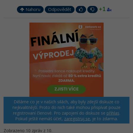
+1
Nahoru
Odpovědět
Děláme co je v našich silách, aby byly zdejší diskuze co
nejkvalitnější. Proto do nich také mohou přispívat pouze
registrovaní členové. Pro zapojení do diskuze se
přihlas
.
Pokud ještě nemáš účet,
zaregistruj se
, je to zdarma.
Zobrazeno 10 zpráv z 10.