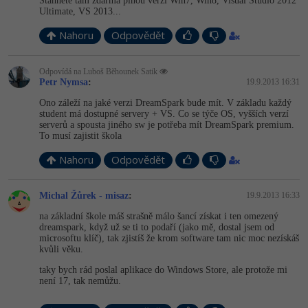
Video
Stáhnete tam zdarma plnou verzi Win7, Win8, Visual Studio 2012
Ultimate, VS 2013...
-41%
Copywriter
Algoritmy
Time management
Ostatní
Nahoru
Odpovědět
-10%
WordPress specialista
Umělá inteligence (AI)
Windows
Fórum
Odpovídá na Luboš Běhounek Satik
Petr Nymsa
:
19.9.2013 16:31
SEO specialista
Pro děti
Linux
Ono záleží na jaké verzi DreamSpark bude mít. V základu každý
student má dostupné servery + VS. Co se týče OS, vyšších verzí
Více
serverů a spousta jiného sw je potřeba mít DreamSpark premium.
Sítě
To musí zajistit škola
Fórum
Kybernetická bezpečnost
Nahoru
Odpovědět
Elektronický podpis
Michal Žůrek - misaz
:
19.9.2013 16:33
na základní škole máš strašně málo šancí získat i ten omezený
Fórum
dreamspark, když už se ti to podaří (jako mě, dostal jsem od
microsoftu klíč), tak zjistíš že krom software tam nic moc nezískáš
kvůli věku.
taky bych rád poslal aplikace do Windows Store, ale protože mi
není 17, tak nemůžu.