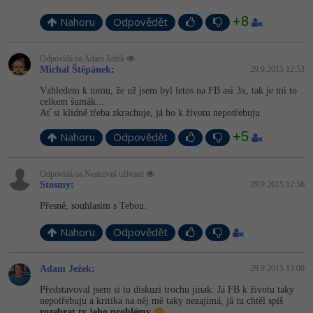
Video
+8
-41%
Nahoru
Odpovědět
Copywriter
Algoritmy
Time management
Ostatní
-10%
WordPress specialista
Odpovídá na Adam Ježek
Umělá inteligence (AI)
Windows
Fórum
Michal Štěpánek
:
29.9.2015 12:53
SEO specialista
Vzhledem k tomu, že už jsem byl letos na FB asi 3x, tak je mi to
Pro děti
Linux
celkem šumák...
Ať si klidně třeba zkrachuje, já ho k životu nepotřebuju
Více
Sítě
+5
Nahoru
Odpovědět
Fórum
Kybernetická bezpečnost
Odpovídá na Neaktivní uživatel
Stosmy
:
29.9.2015 12:56
Elektronický podpis
Přesně, souhlasím s Tebou.
Fórum
Nahoru
Odpovědět
Adam Ježek
:
29.9.2015 13:00
Představoval jsem si tu diskuzi trochu jinak. Já FB k životu taky
nepotřebuju a kritika na něj mě taky nezajímá, já tu chtěl spíš
rozebrat ty jeho problémy