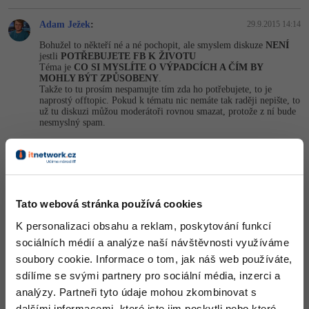
Adam Ježek
:
29.9.2015 14:14
Bohužel to někteří né a né pochopit, ale smyslem diskuze
NENÍ
jestli
POTŘEBUJETE FB K ŽIVOTU
Téma je
CO SI MYSLÍTE O VÝPADCÍCH A ČÍM BY
MOHLY BÝT ZPŮSOBENY
.
Takže to tu prosím nespamujte tím zda ho potřebujete, to je
naprostý offtopic. Pokud k tématu nic nemáte tak raději nepište, to
už tu diskuzi můžou moderátoři rovnou smazat, protože z ní bude
nesmyslný spam.
Nahoru
Odpovědět
:
29.9.2015 14:29
OK, pokud chceš k tématu, tak dle mého názoru mají prostě
Tato webová stránka používá cookies
nějaké problémy vevnitř. Dřív se to taky stávalo...
K personalizaci obsahu a reklam, poskytování funkcí
sociálních médií a analýze naší návštěvnosti využíváme
Nahoru
Odpovědět
soubory cookie. Informace o tom, jak náš web používáte,
sdílíme se svými partnery pro sociální média, inzerci a
Odpovídá na Adam Ježek
analýzy. Partneři tyto údaje mohou zkombinovat s
Milan Křepelka
:
29.9.2015 14:30
dalšími informacemi, které jste jim poskytli nebo které