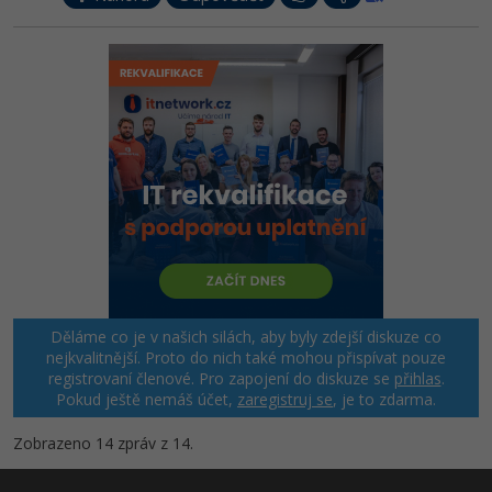
Děláme co je v našich silách, aby byly zdejší diskuze co
nejkvalitnější. Proto do nich také mohou přispívat pouze
registrovaní členové. Pro zapojení do diskuze se
přihlas
.
Pokud ještě nemáš účet,
zaregistruj se
, je to zdarma.
Zobrazeno 14 zpráv z 14.