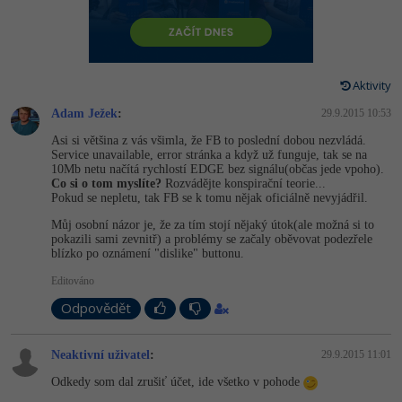
-80%
Vývojář mobilních aplikací
-80%
Python
Digitální gramotnost
Photoshop
HTML5, CSS3, Bootstrap, SEO
PHP
-80%
-30%
Specialista na AI a bigdata
-80%
JavaScript
Marketing
Adobe Illustrator
SQL a databáze
JavaScript
Aktivity
-80%
C# Game developer
-30%
PHP
WordPress
Adobe Lightroom
Adam Ježek
:
29.9.2015 10:53
Testování a verzování
Python
-80%
-30%
Webdesigner
-15%
Asi si většina z vás všimla, že FB to poslední dobou nezvládá.
C++
SEO
Adobe XD
Service unavailable, error stránka a když už funguje, tak se na
UML a návrhové vzory
HTML / CSS
10Mb netu načítá rychlostí EDGE bez signálu(občas jede vpoho).
-80%
Tester
-25%
Swift
Co si o tom myslíte?
Rozvádějte konspirační teorie...
UX
Adobe InDesign
Pokud se nepletu, tak FB se k tomu nějak oficiálně nevyjádřil.
React
UML a návrhové vzory
-80%
Systémový administrátor
Můj osobní názor je, že za tím stojí nějaký útok(ale možná si to
Kotlin
Business
Adobe After Effects
pokazili sami zevnitř) a problémy se začaly oběvovat podezřele
Spring
MySQL/MariaDB
blízko po oznámení "dislike" buttonu.
-80%
-25%
Grafik / UX/UI návrhář
-80%
C
Kryptoměny
Blender
Editováno
ASP.NET MVC
MS-SQL
-30%
3D grafik
Odpovědět
VB.NET
Copywriting
Inkscape
Django
SQLite
-80%
Projektový manažer
-80%
SQL
Neaktivní uživatel
MS Office
:
29.9.2015 11:01
Fotografování
Best practices
Odkedy som dal zrušiť účet, ide všetko v pohode
-80%
Databázový analytik
Návrh SW
Google Dokumenty