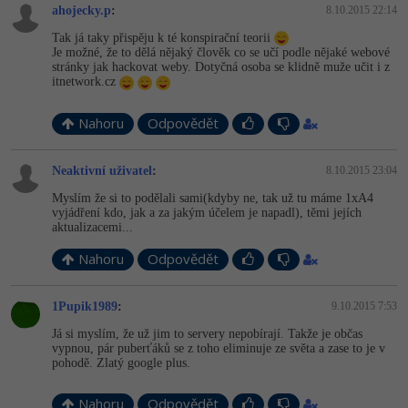
ahojecky.p
:
8.10.2015 22:14
Tak já taky přispěju k té konspirační teorii
Je možné, že to dělá nějaký člověk co se učí podle nějaké webové
stránky jak hackovat weby. Dotyčná osoba se klidně muže učit i z
itnetwork.cz
Nahoru
Odpovědět
Neaktivní uživatel
:
8.10.2015 23:04
Myslím že si to podělali sami(kdyby ne, tak už tu máme 1xA4
vyjádření kdo, jak a za jakým účelem je napadl), těmi jejích
aktualizacemi...
Nahoru
Odpovědět
1Pupik1989
:
9.10.2015 7:53
Já si myslím, že už jim to servery nepobírají. Takže je občas
vypnou, pár puberťáků se z toho eliminuje ze světa a zase to je v
pohodě. Zlatý google plus.
Nahoru
Odpovědět