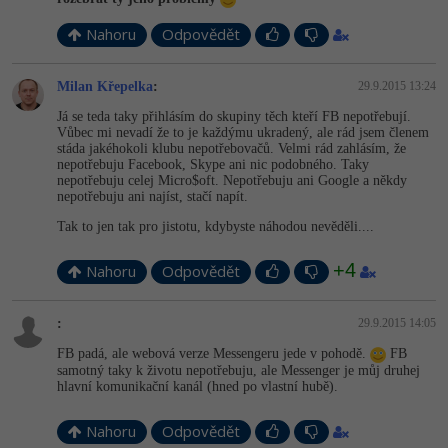
Nahoru
Odpovědět
Milan Křepelka
:
29.9.2015 13:24
Já se teda taky přihlásím do skupiny těch kteří FB nepotřebují.
Vůbec mi nevadí že to je každýmu ukradený, ale rád jsem členem
stáda jakéhokoli klubu nepotřebovačů. Velmi rád zahlásím, že
nepotřebuju Facebook, Skype ani nic podobného. Taky
nepotřebuju celej Micro$oft. Nepotřebuju ani Google a někdy
nepotřebuju ani najíst, stačí napít.
Tak to jen tak pro jistotu, kdybyste náhodou nevěděli....
+4
Nahoru
Odpovědět
:
29.9.2015 14:05
FB padá, ale webová verze Messengeru jede v pohodě.
FB
samotný taky k životu nepotřebuju, ale Messenger je můj druhej
hlavní komunikační kanál (hned po vlastní hubě).
Nahoru
Odpovědět