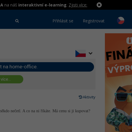
MA
na náš
interaktivní e-learning
.
Zjisti více:
Přihlásit se
Registrovat
t na home-office.
 více...
Aktivity
 někdo nečetl. A co na ni říkáte. Má cenu si ji kupovat?