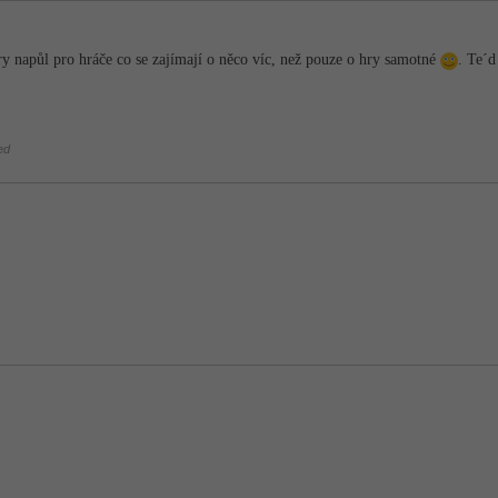
y napůl pro hráče co se zajímají o něco víc, než pouze o hry samotné
. Te´
ed