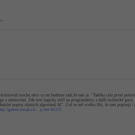
ed
a kritizovali trochu něco co mi budeme rádi,že tam je. "Takřka celá první polov
ngu a animování. Zde text logicky míří na programátory a další technické gur
ické popisy různých algoritmů AI". Což se mě vcelku líbí, že tam popisují i A
ttp://games.tiscali.cz/…ji-her-61235