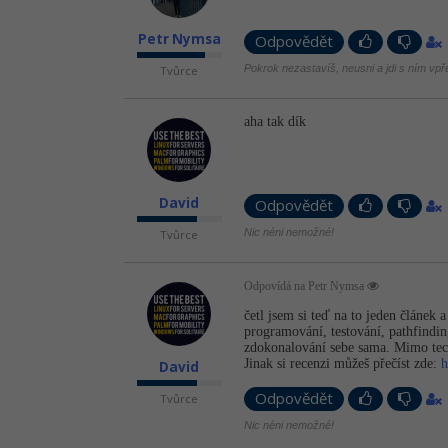
Petr Nymsa
Odpovědět
Pokrok nezastavíš, neusni a jdi s ním vpř
Tvůrce
aha tak dík
David
Odpovědět
Nic néni nemožné!
Tvůrce
Odpovídá na Petr Nymsa
četl jsem si teď na to jeden článek 
programování, testování, pathfindi
zdokonalování sebe sama. Mimo techn
Jinak si recenzi můžeš přečíst zde:
h
David
Tvůrce
Odpovědět
Nic néni nemožné!