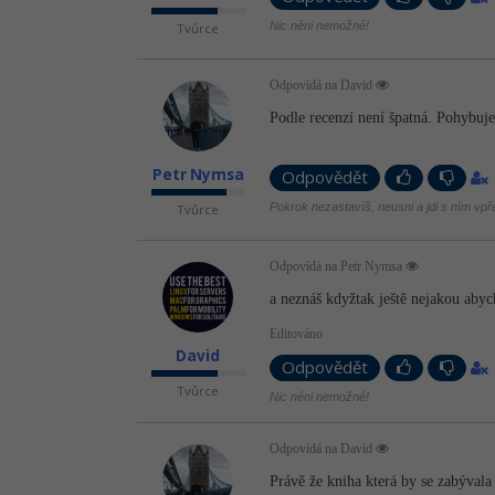
Nic néni nemožné!
Tvůrce
Odpovídá na David
Podle recenzí není špatná. Pohybuje
Petr Nymsa
Odpovědět
Pokrok nezastavíš, neusni a jdi s ním vpř
Tvůrce
Odpovídá na Petr Nymsa
a neznáš kdyžtak ještě nejakou aby
Editováno
David
Odpovědět
Tvůrce
Nic néni nemožné!
Odpovídá na David
Právě že kniha která by se zabývala