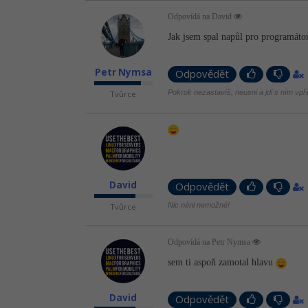
Odpovídá na David
Jak jsem spal napůl pro programátor
Petr Nymsa
Odpovědět
Pokrok nezastavíš, neusni a jdi s ním vpř
Tvůrce
David
Odpovědět
Nic néni nemožné!
Tvůrce
Odpovídá na Petr Nymsa
sem ti aspoň zamotal hlavu
David
Odpovědět