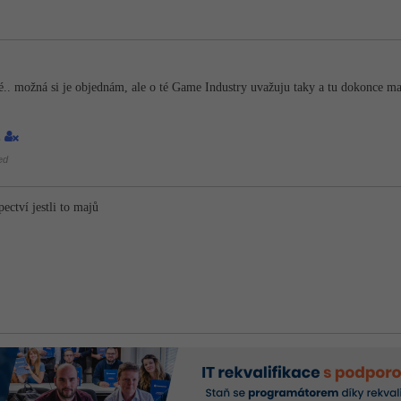
. možná si je objednám, ale o té Game Industry uvažuju taky a tu dokonce maj
1
ed
ectví jestli to majů