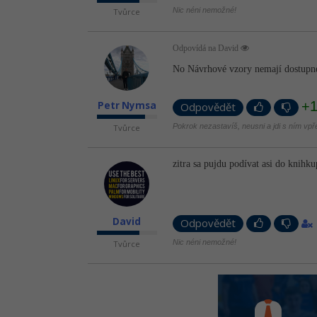
Nic néni nemožné!
Tvůrce
Odpovídá na David
No Návrhové vzory nemají dostupné.
+
Petr Nymsa
Odpovědět
Pokrok nezastavíš, neusni a jdi s ním vpř
Tvůrce
zitra sa pujdu podívat asi do knihkup
David
Odpovědět
Nic néni nemožné!
Tvůrce