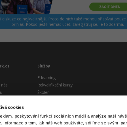
ší diskuze co nejkvalitnější. Proto do nich také mohou přispívat pouze
přihlas
. Pokud ještě nemáš účet,
zaregistruj se
, je to zdarma.
rk.cz
Služby
E-learning
 nás
Rekvalifikační kurzy
tu
Školení
Pro firmy
stému
ívá cookies
 podmínky
reklam, poskytování funkcí sociálních médií a analýze naší návš
 Informace o tom, jak náš web používáte, sdílíme se svými par