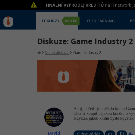
FINÁLNÍ VÝPRODEJ KREDITŮ
na ITnetwork je
IT KURZY
IT E-LEARNING
PŘ
od
0 Kč
Diskuze: Game Industry 2
Volná diskuze
Game Industry 2
Ahoj, nečetli jste někdo knihu Gam
Chci si koupit nějakou knížku o vývo
Kdyžtak jakou knihu byste kdyžtak 
David
Odpovědět