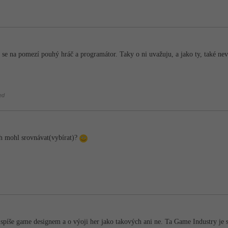
 se na pomezí pouhý hráč a programátor. Taky o ni uvažuju, a jako ty, také nev
ed
ch mohl srovnávat(vybírat)?
 spíše game designem a o výoji her jako takových ani ne. Ta Game Industry je sn