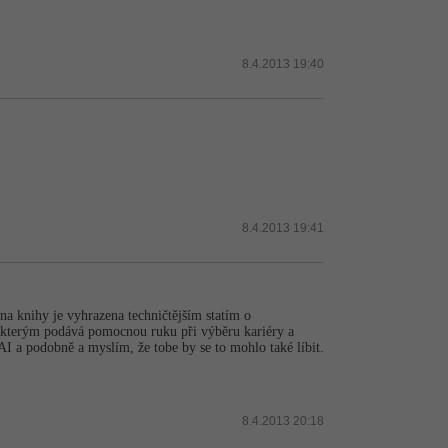
8.4.2013 19:40
8.4.2013 19:41
ina knihy je vyhrazena techničtějším statím o
u, kterým podává pomocnou ruku při výběru kariéry a
I a podobně a myslím, že tobe by se to mohlo také líbit.
8.4.2013 20:18