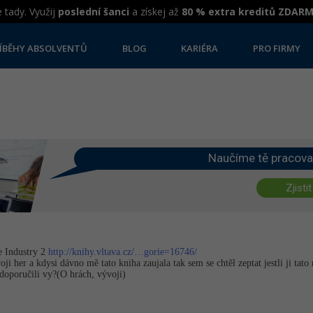
 tady. Využij
poslední šanci
a získej až
80 % extra kreditů ZDAR
ÍBĚHY ABSOLVENTŮ
BLOG
KARIÉRA
PRO FIRMY
Naučíme tě pracova
Zjistit
e Industry 2
http://knihy.vltava.cz/…gorie=16746/
ji her a kdysi dávno mě tato kniha zaujala tak sem se chtěl zeptat jestli ji tato
doporučili vy?(O hrách, vývoji)