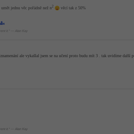
2
e umět jednu věc pořádně než n
věcí tak z 50%
nvent it.“ — Alan Kay
namenání ale vykašlal jsem se na učení proto budu mít 3 . tak uvidíme další p
nvent it.“ — Alan Kay