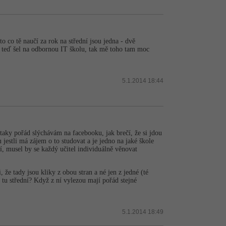
 to co tě naučí za rok na střední jsou jedna - dvě
h teď šel na odbornou IT školu, tak mě toho tam moc
5.1.2014 18:44
taky pořád slýchávám na facebooku, jak brečí, že si jdou
 jestli má zájem o to studovat a je jedno na jaké škole
ní, musel by se každý učitel individuálně věnovat
že tady jsou kliky z obou stran a né jen z jedné (té
tu střední? Když z ní vylezou mají pořád stejné
5.1.2014 18:49