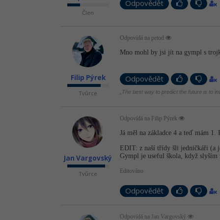
Odpovědět
Člen
Odpovídá na petod
Mno mohl by jsi jít na gympl s troj
Filip Pýrek
Odpovědět
„The best way to predict the future is to i
Tvůrce
Odpovídá na Filip Pýrek
Já měl na základce 4 a teď mám 1. R
EDIT: z naší třídy šli jedničkáři (a
Gympl je useful škola, když slyším 
Jan Vargovský
Editováno
Tvůrce
Odpovědět
Odpovídá na Jan Vargovský