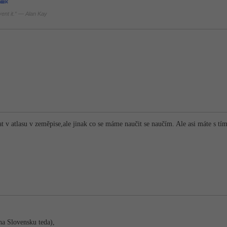
nvent it.“ — Alan Kay
vat v atlasu v zeměpise,ale jinak co se máme naučit se naučím. Ale asi máte s
na Slovensku teda),