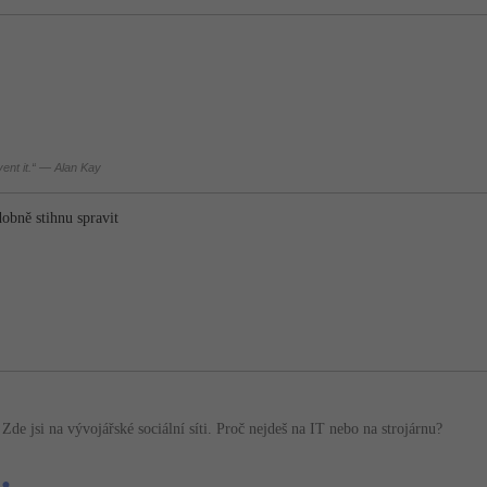
nvent it.“ — Alan Kay
obně stihnu spravit
de jsi na vývojářské sociální síti. Proč nejdeš na IT nebo na strojárnu?