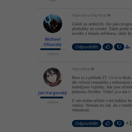
Člen
Odpovídá na Filip Pýrek
Záleží na ambicích. Ale jako progra
přednášky na vysoké. Takže podle m
nového z tématu neřeknou, takže byc
Michael
Olšavský
Odpovědět
Tvůrce
Odpovídá na
Beru to z pohledu IT. Co ti ta škol
dát večerní romantiku s milovanou ma
budeš(jsou vyjímky, kde jsou učitelé
jednomu člověku. Vždyť já u nás v
Jan Vargovský
U nás máme učitele a ten každou hodi
Tvůrce
venku). Nemám ho rád, ale v tomhle
vědomosti...
+
Odpovědět