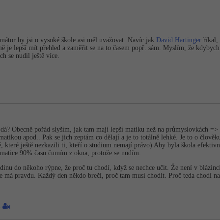
mátor by jsi o vysoké škole asi měl uvažovat. Navíc jak
David Hartinger
říkal,
ě je lepší mít přehled a zaměřit se na to časem popř. sám. Myslím, že kdybyc
h se nudil ještě více.
a dá? Obecně pořád slyším, jak tam mají lepší matiku než na průmyslovkách => 
tikou apod.. Pak se jich zeptám co dělají a je to totálně lehké. Je to o člověku
, které ještě nezkazili ti, kteří o studium nemají právo) Aby byla škola efektiv
 matice 90% času čumím z okna, protože se nudím.
nu do někoho rýpne, že proč tu chodí, když se nechce učit. Že není v blázinci, 
 má pravdu. Každý den někdo brečí, proč tam musí chodit. Proč teda chodí na 
1