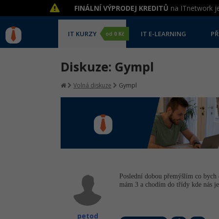
FINÁLNÍ VÝPRODEJ KREDITŮ
na ITnetwork je
IT KURZY
IT E-LEARNING
PŘ
od
0 Kč
Diskuze: Gympl
Volná diskuze
Gympl
Poslední dobou přemýšlím co bych 
mám 3 a chodím do třídy kde nás j
petod