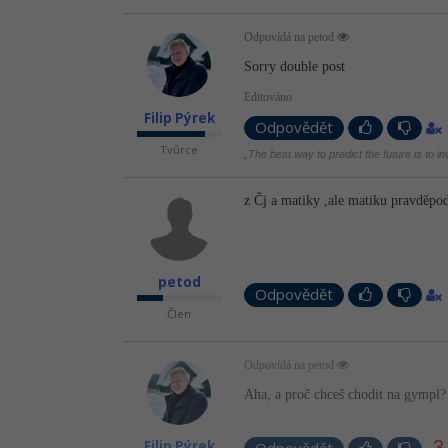
Odpovídá na petod
Sorry double post
Editováno
Filip Pýrek
Odpovědět
Tvůrce
„The best way to predict the future is to i
z Čj a matiky ,ale matiku pravděpod
petod
Odpovědět
Člen
Odpovídá na petod
Aha, a proč chceš chodit na gympl? Z
-3
Filip Pýrek