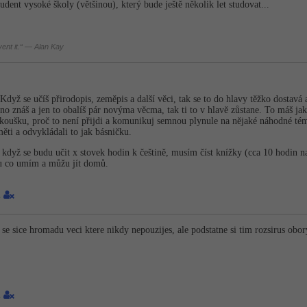
dent vysoké školy (většinou), který bude ještě několik let studovat...
nvent it.“ — Alan Kay
. Když se učíš přirodopis, zeměpis a další věci, tak se to do hlavy těžko dostavá
no znáš a jen to obalíš pár novýma věcma, tak ti to v hlavě zůstane. To máš jak
 zkoušku, proč to není přijdi a komunikuj semnou plynule na nějaké náhodné téma
ěti a odvykládali to jak básničku.
 když se budu učit x stovek hodin k češtině, musím číst knížky (cca 10 hodin na
u co umím a můžu jít domů.
1
 sice hromadu veci ktere nikdy nepouzijes, ale podstatne si tim rozsirus obor
1