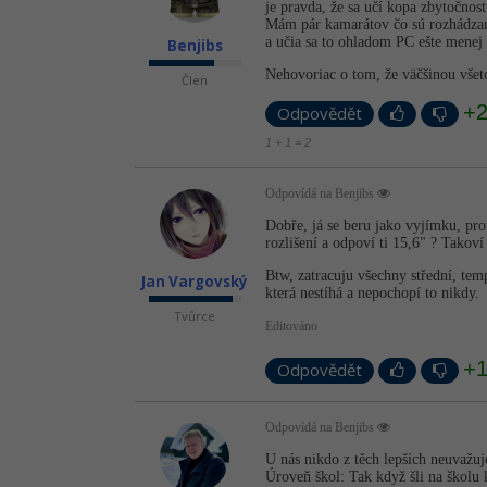
je pravda, že sa učí kopa zbytočností,
Mám pár kamarátov čo sú rozhádzaní
a učia sa to ohladom PC ešte menej 
Benjibs
Nehovoriac o tom, že väčšinou všetc
Člen
+
Odpovědět
1 + 1 = 2
Odpovídá na Benjibs
Dobře, já se beru jako vyjímku, prot
rozlišení a odpoví ti 15,6" ? Takoví 
Btw, zatracuju všechny střední, temp
Jan Vargovský
která nestíhá a nepochopí to nikdy.
Tvůrce
Editováno
+
Odpovědět
Odpovídá na Benjibs
U nás nikdo z těch lepších neuvažuj
Úroveň škol: Tak když šli na školu k