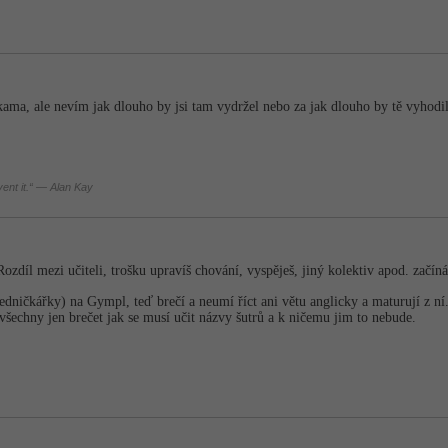
kama, ale nevím jak dlouho by jsi tam vydržel nebo za jak dlouho by tě vyhod
nvent it.“ — Alan Kay
ozdíl mezi učiteli, trošku upravíš chování, vyspěješ, jiný kolektiv apod. začí
 jedničkářky) na Gympl, teď brečí a neumí říct ani větu anglicky a maturují z n
všechny jen brečet jak se musí učit názvy šutrů a k ničemu jim to nebude.