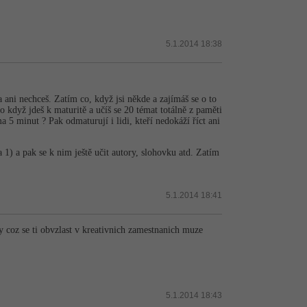
5.1.2014 18:38
 a ani nechceš. Zatím co, když jsi někde a zajímáš se o to
o když jdeš k maturitě a učíš se 20 témat totálně z paměti
 5 minut ? Pak odmaturují i lidi, kteří nedokáží říct ani
 1) a pak se k nim ještě učit autory, slohovku atd. Zatím
5.1.2014 18:41
y coz se ti obvzlast v kreativnich zamestnanich muze
5.1.2014 18:43