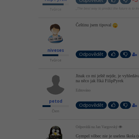
Odpovědět
„The best way to predict the future is to i
Tvůrce
Češtinu jsem tipoval
niveses
Odpovědět
Tvůrce
Jinak co mi ještě nejde, je vyhledá
na něco jak říká FilipPyrek
Editováno
petod
Odpovědět
Člen
Odpovídá na Jan Vargovský
Gympel vôbec nie je useless škola (