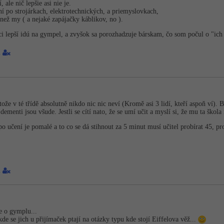
 ale nič lepšie asi nie je.
 po strojárkach, elektrotechnických, a priemyslovkach,
než my ( a nejaké zapájačky káblikov, no ).
i lepší idú na gympel, a zvyšok sa porozhadzuje bárskam, čo som počul o "ich 
2
ože v té třídě absolutně nikdo nic nic neví (Kromě asi 3 lidí, kteří aspoň ví). 
dementi jsou všude. Jestli se cítí nato, že se umí učit a myslí si, že mu ta škola
o učení je pomalé a to co se dá stihnout za 5 minut musí učitel probírat 45, pro
1
e o gymplu...
de se jich u přijímaček ptají na otázky typu kde stojí Eiffelova věž...