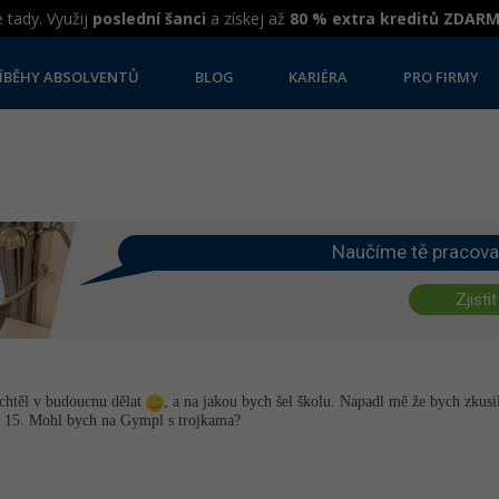
 tady. Využij
poslední šanci
a získej až
80 % extra kreditů ZDAR
ÍBĚHY ABSOLVENTŮ
BLOG
KARIÉRA
PRO FIRMY
Naučíme tě pracova
Zjistit
chtěl v budoucnu dělat
, a na jakou bych šel školu. Napadl mě že bych zkus
e 15. Mohl bych na Gympl s trojkama?