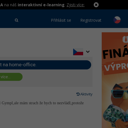
MA
na náš
interaktivní e-learning
.
Zjisti více:
Přihlásit se
Registrovat
t na home-office.
 více...
Aktivity
il Gympl,ale mám strach že bych to nezvládl,protože