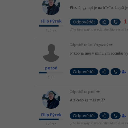
Přesně, gympl je na h*v*o. Lepší j
-1
Filip Pýrek
Odpovědět
„The best way to predict the future is to i
Tvůrce
Odpovídá na Jan Vargovský
p4koo já měj v minulým ročníku vyz
petod
Odpovědět
Člen
Odpovídá na petod
A z čeho že máš ty 3?
Filip Pýrek
Odpovědět
„The best way to predict the future is to i
Tvůrce