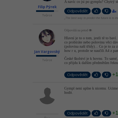
A navíc co jsi po gymplu? Chytrý stu
Filip Pýrek
Odpovědět
Tvůrce
„The best way to predict the future is to i
Odpovídá na petod
Hlavní je to o tom, jestli tě to baví
co probíráte nebo polovinu věci dáv
(polovina naší třídy)... Co je to za
how r u, protože se naučili A4 z pam
Jan Vargovský
České školství je k hovnu. To samé,
Tvůrce
co přijdu k dalším předmětům řekn
+
Odpovědět
Gympl neni uplne k nicemu. Ucime se
hodit.
+
Odpovědět