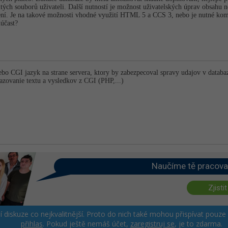
itých souborů uživateli. Další nutností je možnost uživatelských úprav obsahu n
ení. Je na takové možnosti vhodné využití HTML 5 a CCS 3, nebo je nutné komb
uúčast?
o CGI jazyk na strane servera, ktory by zabezpecoval spravy udajov v databa
azovanie textu a vysledkov z CGI (PHP,...)
Naučíme tě pracova
Zjistit
ší diskuze co nejkvalitnější. Proto do nich také mohou přispívat pouze
přihlas
. Pokud ještě nemáš účet,
zaregistruj se
, je to zdarma.