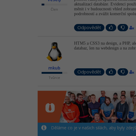
aktualizací databáze. Evidenci použ
měnit i v budoucnosti vhled zobraz
Člen
podrobností a zvážit komerční spol
Odpovědět
HTM5 a CSS3 na design, a PHP, aleb
databaz, len na webdesign a na zobr
mkub
Odpovědět
Tvůrce
Děláme co je v našich silách, aby byly zdej