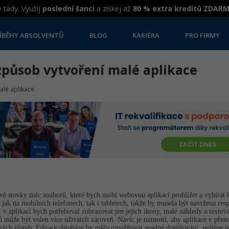
 tady. Využij
poslední šanci
a získej až
80 % extra kreditů ZDAR
ÍBĚHY ABSOLVENTŮ
BLOG
KARIÉRA
PRO FIRMY
působ vytvoření malé aplikace
lé aplikace
ě stovky tisíc souborů, které bych mohl webovou aplikací prohlížet a vybírat 
 jak na mobilních telefonech, tak i tabletech, takže by musela být navržena res
 v aplikaci bych potřeboval zobrazovat jen jejich ikony, malé náhledy a textov
může být volen více uživateli zároveň. Navíc je nutností, aby aplikace v přeno
ých plateb. Editace databáze by měla umožňovat snadné doplňování, nejlépe 