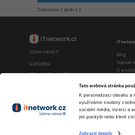
Zobrazeno 2 zpráv z 2.
ITnetwork.cz
ITnetwo
Učíme národ IT
Blog
Napsali o
O projektu
O projek
Reklama
Vývoj sy
Tato webová stránka použ
Provozní
K personalizaci obsahu a 
RSS
využíváme soubory cookie.
Kontakt
sociální média, inzerci a 
jim poskytli nebo které zís
Zobrazit detaily
Copyright © 2026