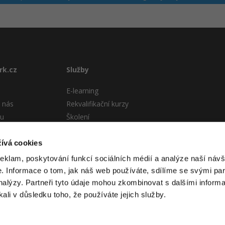
rk.cz
Služby
E-learning
 nás
Rekvalifikační kurzy
tu
Školení
Pro firmy
stému
ívá cookies
 podmínky
reklam, poskytování funkcí sociálních médií a analýze naší návš
 Informace o tom, jak náš web používáte, sdílíme se svými par
analýzy. Partneři tyto údaje mohou zkombinovat s dalšími informa
kali v důsledku toho, že používáte jejich služby.
 itnetwork.cz. Veškerý obsah webu (pokud není uvedeno jinak) je za