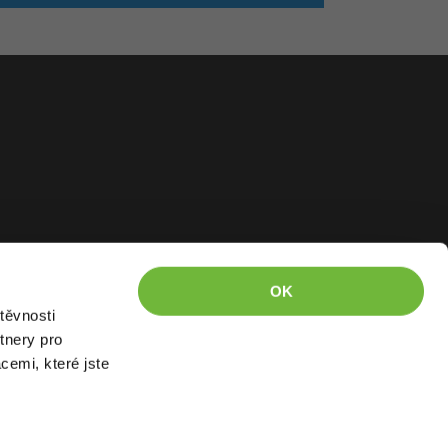
OK
těvnosti
tnery pro
cemi, které jste
kázáno kopírovat.