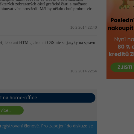
ěkterých zobrazených částí grafické části a možnost
inovat více prostředí. Měl by někdo chuť probrat víc
10.2.2014 22:40
zi, lebo ani HTML, ako ani CSS nie su jazyky na spravu
10.2.2014 22:54
t na home-office.
 více...
 registrovaní členové. Pro zapojení do diskuze se