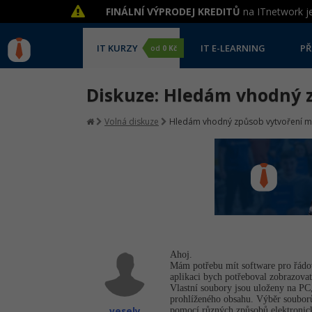
FINÁLNÍ VÝPRODEJ KREDITŮ
na ITnetwork je
IT KURZY
IT E-LEARNING
PŘ
od
0 Kč
Diskuze: Hledám vhodný z
Volná diskuze
Hledám vhodný způsob vytvoření ma
Ahoj.
Mám potřebu mít software pro řádov
aplikaci bych potřeboval zobrazovat
Vlastní soubory jsou uloženy na PC,
prohlíženého obsahu. Výběr souborů 
vesely
pomocí různých způsobů elektronick