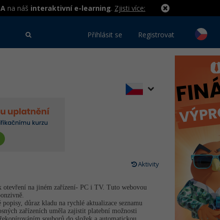
MA
na náš
interaktivní e-learning
.
Zjisti více:
Přihlásit se
Registrovat
Aktivity
k otevření na jiném zařízení- PC i TV. Tuto webovou
ponzivně.
é popisy, důraz kladu na rychlé aktualizace seznamu
sných zařízeních uměla zajistit platební možnosti
překopírováním souborů do složek a automatickou