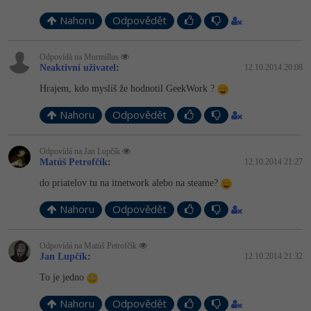
Nahoru
Odpovědět
Odpovídá na Murmillus
Neaktivní uživatel
:
12.10.2014 20:08
Hrajem, kdo myslíš že hodnotil GeekWork ?
Nahoru
Odpovědět
Odpovídá na Jan Lupčík
Matúš Petrofčík
:
12.10.2014 21:27
do priatelov tu na itnetwork alebo na steame?
Nahoru
Odpovědět
Odpovídá na Matúš Petrofčík
Jan Lupčík
:
12.10.2014 21:32
To je jedno
Nahoru
Odpovědět