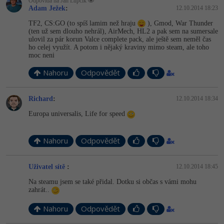
Odpovídá na Jan Lupčík
Adam Ježek
:
12.10.2014 18:23
TF2, CS:GO (to spíš lamim než hraju
), Gmod, War Thunder
(ten už sem dlouho nehrál), AirMech, HL2 a pak sem na sumersale
ulovil za pár korun Valce complete pack, ale ještě sem neměl čas
ho celej využít. A potom i nějaký kraviny mimo steam, ale toho
moc neni
Nahoru
Odpovědět
Richard
:
12.10.2014 18:34
Europa universalis, Life for speed
Nahoru
Odpovědět
Uživatel sítě
:
12.10.2014 18:45
Na steamu jsem se také přidal. Dotku si občas s vámi mohu
zahrát..
Nahoru
Odpovědět