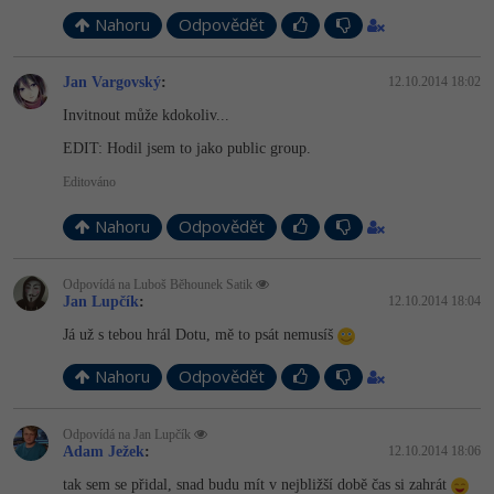
Nahoru
Odpovědět
Jan Vargovský
:
12.10.2014 18:02
Invitnout může kdokoliv...
EDIT: Hodil jsem to jako public group.
Editováno
Nahoru
Odpovědět
Odpovídá na Luboš Běhounek Satik
Jan Lupčík
:
12.10.2014 18:04
Já už s tebou hrál Dotu, mě to psát nemusíš
Nahoru
Odpovědět
Odpovídá na Jan Lupčík
Adam Ježek
:
12.10.2014 18:06
tak sem se přidal, snad budu mít v nejbližší době čas si zahrát