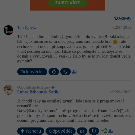
-80%
Vývojář mobilních aplikací
-80%
Python
Digitální gramotnost
Photoshop
HTML5, CSS3, Bootstrap, SEO
PHP
-80%
-30%
Specialista na AI a bigdata
Aktivity
-80%
JavaScript
Marketing
Adobe Illustrator
SQL a databáze
JavaScript
TenTypek
:
4.6.2014 20:09
-80%
C# Game developer
-30%
PHP
WordPress
Adobe Lightroom
Táákže, chodim na 8miletý gymnázium do kvarty (9. základka) a
Testování a verzování
Python
tak nějak tušim že se tu moc programování nebude brát
, ale
-80%
-30%
Webdesigner
nechce se mi nikam přestupovat navíc jsem si přečetl že IT střední
-15%
C++
SEO
Adobe XD
v ČR nestojej za nic moc, takže co potřebujete umět abyste se
UML a návrhové vzory
HTML / CSS
dostali a vystudovali IT vejšku? Dalo by se to zvládat doučit vedle
-80%
Tester
gymplu?
-25%
Swift
UX
Adobe InDesign
React
UML a návrhové vzory
Odpovědět
-80%
Systémový administrátor
Kotlin
Business
Adobe After Effects
Spring
MySQL/MariaDB
-80%
Odpovídá na TenTypek
-25%
Grafik / UX/UI návrhář
-80%
C
Kryptoměny
Luboš Běhounek Satik
:
4.6.2014 20:13
Blender
ASP.NET MVC
MS-SQL
Já chodil taky na osmiletý gympl, kde jsem se k programování
-30%
3D grafik
VB.NET
Copywriting
nenaučil nic.
Inkscape
Django
Na vejšku taky nemusíš umět programovat, to tě tam "naučej", ale
SQLite
pokud to myslíš aspoň trochu vážně a chceš se tím živit, musíš se s
-80%
Projektový manažer
-80%
SQL
MS Office
učením programování spolehnout hlavně sám na sebe.
Fotografování
Best practices
+2
-80%
Nahoru
Odpovědět
Databázový analytik
Návrh SW
Google Dokumenty