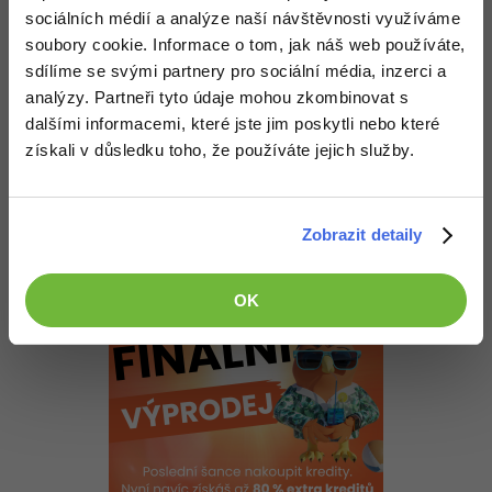
sociálních médií a analýze naší návštěvnosti využíváme
Ano "naučej". To je to správný slovo.
soubory cookie. Informace o tom, jak náš web používáte,
sdílíme se svými partnery pro sociální média, inzerci a
Nahoru
Odpovědět
analýzy. Partneři tyto údaje mohou zkombinovat s
dalšími informacemi, které jste jim poskytli nebo které
mnauik
:
4.6.2014 20:55
získali v důsledku toho, že používáte jejich služby.
Tak na VŠ, kam chodím, mě v programování naučili, jak pochopit
mnohdy nesmyslná zadání domácích úloh. (což se v praxi ale
může hodit)
Zobrazit detaily
Nahoru
Odpovědět
OK