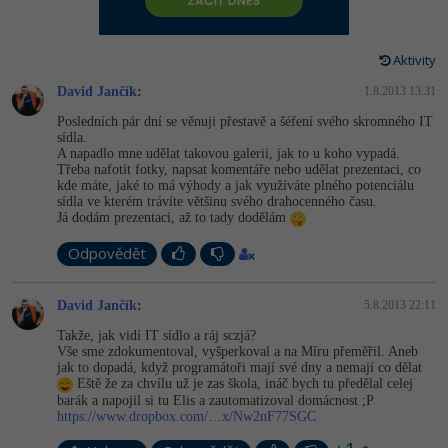
-80%
Vývojář mobilních aplikací
-80%
Python
Digitální gramotnost
Photoshop
HTML5, CSS3, Bootstrap, SEO
PHP
-80%
-30%
Specialista na AI a bigdata
Aktivity
-80%
JavaScript
Marketing
Adobe Illustrator
SQL a databáze
JavaScript
David Jančík
:
1.8.2013 13:31
-80%
C# Game developer
-30%
PHP
WordPress
Adobe Lightroom
Posledních pár dní se věnuji přestavě a šéfení svého skromného IT
Testování a verzování
Python
sídla.
-80%
-30%
Webdesigner
A napadlo mne udělat takovou galerii, jak to u koho vypadá.
-15%
C++
SEO
Adobe XD
Třeba nafotit fotky, napsat komentáře nebo udělat prezentaci, co
UML a návrhové vzory
HTML / CSS
kde máte, jaké to má výhody a jak využíváte plného potenciálu
-80%
Tester
sídla ve kterém trávíte většinu svého drahocenného času.
-25%
Swift
UX
Adobe InDesign
Já dodám prezentaci, až to tady dodělám
React
UML a návrhové vzory
-80%
Systémový administrátor
Kotlin
Odpovědět
Business
Adobe After Effects
Spring
MySQL/MariaDB
-80%
-25%
Grafik / UX/UI návrhář
-80%
C
Kryptoměny
David Jančík
:
5.8.2013 22:11
Blender
ASP.NET MVC
MS-SQL
Takže, jak vidí IT sídlo a ráj sczjá?
-30%
3D grafik
VB.NET
Copywriting
Vše sme zdokumentoval, vyšperkoval a na Míru přeměřil. Aneb
Inkscape
Django
jak to dopadá, když programátoři mají své dny a nemají co dělat
SQLite
Eště že za chvílu už je zas škola, ináč bych tu předělal celej
-80%
Projektový manažer
-80%
SQL
MS Office
Fotografování
barák a napojil si tu Elis a zautomatizoval domácnost ;P
Best practices
https://www.dropbox.com/…x/Nw2nF77SGC
-80%
Databázový analytik
Návrh SW
Google Dokumenty