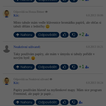
Odpovídá na Honza Bittner
Kit
:
6.8.2013 16:06
Místo tabule mám vedle klávesnice hromádku papírů, ale občas si
tabuli dělám z ledničky
+2
Nahoru
Odpovědět
Neaktivní uživatel
:
6.8.2013 16:21
Taky používám papíry, ale mám v úmyslu si tabuly pořídit v
novým bytě.
+1
Nahoru
Odpovědět
Odpovídá na Neaktivní uživatel
Kit
:
6.8.2013 16:24
Papíry používám hlavně na myšlenkové mapy. Mám sice program
Freemind, ale papír je papír...
Nahoru
Odpovědět