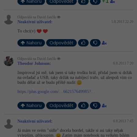
+1
Video
Nahoru
Odpovědět
-41%
Copywriter
Algoritmy
Time management
Ostatní
Odpovídá na David Jančík
Neaktivní uživatel
:
5.8.2013 22:29
-10%
WordPress specialista
Umělá inteligence (AI)
Windows
Fórum
To chci(v)
SEO specialista
Pro děti
Linux
Nahoru
Odpovědět
Více
Sítě
Odpovídá na David Jančík
Theodor Johnson
:
6.8.2013 7:20
Fórum
Kybernetická bezpečnost
Inspiroval jsi mě, tak jsem si taky trošku hrál, přidal jsem si držák
na ovladač a USB, taky držák na nabíjecí trafo, už alespoň vím co
budu dělat až se budu příště nudit
Elektronický podpis
https://plus.google.com/…662157649985?…
Fórum
Nahoru
Odpovědět
Neaktivní uživatel
:
6.8.2013 7:45
Já mám ve svém "sídle" docela bordel, takže si asi taky nějak
vylepším, přikoupím.
Zatím mám notebook na velkém bílém