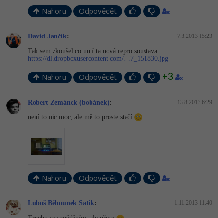
Nahoru
Odpovědět
David Jančík
:
7.8.2013 15:23
Tak sem zkoušel co umí ta nová repro soustava:
https://dl.dropboxusercontent.com/…7_151830.jpg
+3
Nahoru
Odpovědět
Robert Zemánek (bobánek)
:
13.8.2013 6:29
není to nic moc, ale mě to proste stačí
Nahoru
Odpovědět
Luboš Běhounek Satik
:
1.11.2013 11:40
Trochu se spožděním, ale přece