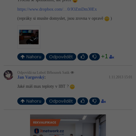
https://www.dropbox.com/…0/JOZmDm30Ex
(repráky si musíte domyslet, jsou zrovna v opravě
)
+1
Nahoru
Odpovědět
Odpovídá na Luboš Běhounek Satik
Jan Vargovský
:
1.11.2013 15:01
Jaké máš max teploty v IBT ?
Nahoru
Odpovědět