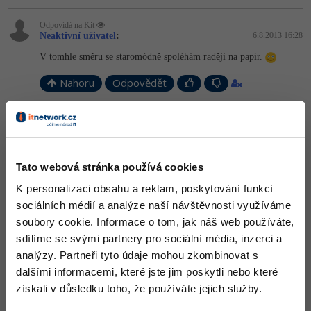
Odpovídá na Kit
Neaktivní uživatel
:
6.8.2013 16:28
V tomhle směru se staromódně spoléhám raději na papír.
Nahoru
Odpovědět
Odpovídá na Neaktivní uživatel
Kit
:
6.8.2013 16:32
Freemind má zase výhodu v klikatelných URL a když ty mapy
chci někomu poslat mailem. Primárně však vznikají na papíře.
Tato webová stránka používá cookies
Nahoru
Odpovědět
K personalizaci obsahu a reklam, poskytování funkcí
sociálních médií a analýze naší návštěvnosti využíváme
soubory cookie. Informace o tom, jak náš web používáte,
Odpovídá na Kit
Neaktivní uživatel
:
6.8.2013 16:40
sdílíme se svými partnery pro sociální média, inzerci a
analýzy. Partneři tyto údaje mohou zkombinovat s
I přes to - nemám počítače příliš v oblibě, takže se snažím dělat co
možná nejvíc věcí mimo něj, když to jde.
dalšími informacemi, které jste jim poskytli nebo které
získali v důsledku toho, že používáte jejich služby.
Nahoru
Odpovědět