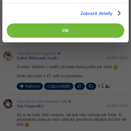
KlimiCZ
:
6.8.2013 16:51
Zobrazit detaily
Se máte že máte to nějaké místečko na IT já nic takového nemám
(Ctělbych a moc ,ale máme rodiný malý domeček)
Editováno
OK
Nahoru
Odpovědět
Odpovídá na Jan Vargovský
Luboš Běhounek Satik
:
6.8.2013 16:52
Já mám, kdyžtak v neděli (až budu doma) pošlu pár fotek
Jinak také mám u PC sešit na poznámky.
+1
Nahoru
Odpovědět
Odpovídá na Luboš Běhounek Satik
Jan Vargovský
:
6.8.2013 17:14
Až se mi bude chtít vstanout, tak pak taky nafotím pár fotek. K
poznámkám mám po stole vždycky povalenou nějakou A4 kde vše
píšu