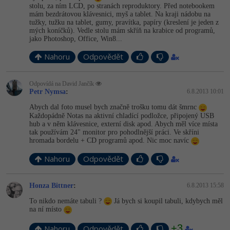
stolu, za ním LCD, po stranách reproduktory. Před notebookem
mám bezdrátovou klávesnici, myš a tablet. Na kraji nádobu na
tužky, tužku na tablet, gumy, pravítka, papíry (kreslení je jeden z
mých koníčků). Vedle stolu mám skříň na krabice od programů,
jako Photoshop, Office, Win8...
Nahoru
Odpovědět
Odpovídá na David Jančík
Petr Nymsa
:
6.8.2013 10:01
Abych dal foto musel bych značně trošku tomu dát šmrnc
Každopádně Notas na aktivní chladící podložce, připojený USB
hub a v něm klávesnice, externí disk apod. Abych měl více místa
tak používám 24" monitor pro pohodlnější práci. Ve skříni
hromada bordelu + CD programů apod. Nic moc navíc
Nahoru
Odpovědět
Honza Bittner
:
6.8.2013 15:58
To nikdo nemáte tabuli ?
Já bych si koupil tabuli, kdybych měl
na ní místo
+3
Nahoru
Odpovědět