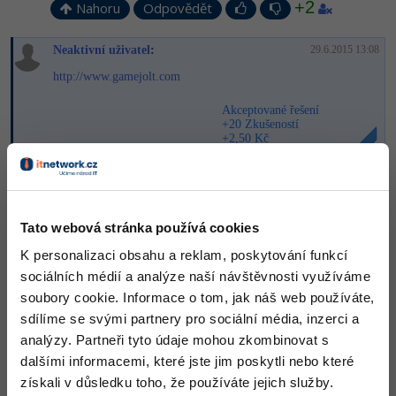
Video
+2
Nahoru
Odpovědět
-41%
Copywriter
Algoritmy
Time management
Ostatní
Neaktivní uživatel
:
29.6.2015 13:08
-10%
WordPress specialista
Umělá inteligence (AI)
http://www.gamejolt.com
Windows
Fórum
Akceptované řešení
SEO specialista
Pro děti
Linux
+20 Zkušeností
+2,50 Kč
Více
Sítě
Nahoru
Odpovědět
Fórum
Kybernetická bezpečnost
Tato webová stránka používá cookies
Satik64
:
29.6.2015 18:18
Elektronický podpis
K personalizaci obsahu a reklam, poskytování funkcí
http://www.indiedb.com
sociálních médií a analýze naší návštěvnosti využíváme
http://itch.io
Fórum
http://greenlightarcade.com
soubory cookie. Informace o tom, jak náš web používáte,
sdílíme se svými partnery pro sociální média, inzerci a
Nahoru
Odpovědět
analýzy. Partneři tyto údaje mohou zkombinovat s
dalšími informacemi, které jste jim poskytli nebo které
získali v důsledku toho, že používáte jejich služby.