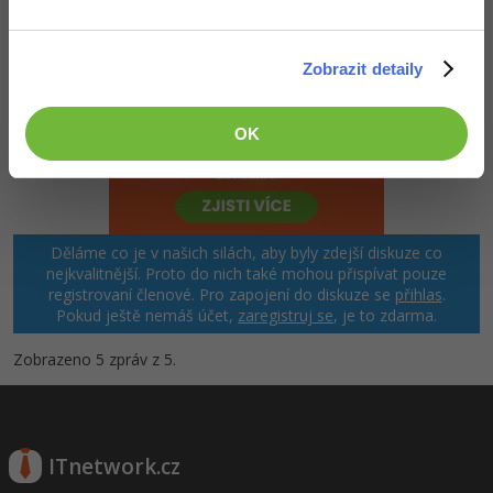
Zobrazit detaily
OK
Děláme co je v našich silách, aby byly zdejší diskuze co
nejkvalitnější. Proto do nich také mohou přispívat pouze
registrovaní členové. Pro zapojení do diskuze se
přihlas
.
Pokud ještě nemáš účet,
zaregistruj se
, je to zdarma.
Zobrazeno 5 zpráv z 5.
ITnetwork.cz