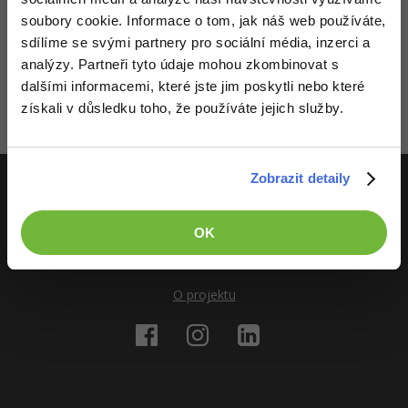
Video
soubory cookie. Informace o tom, jak náš web používáte,
-41%
Copywriter
Algoritmy
Time management
sdílíme se svými partnery pro sociální média, inzerci a
Ostatní
Děláme co je v našich silách, aby byly zdejší diskuze co
nejkvalitnější. Proto do nich také mohou přispívat pouze
analýzy. Partneři tyto údaje mohou zkombinovat s
-10%
WordPress specialista
registrovaní členové. Pro zapojení do diskuze se
Umělá inteligence (AI)
přihlas
.
Windows
Fórum
dalšími informacemi, které jste jim poskytli nebo které
Pokud ještě nemáš účet,
zaregistruj se
, je to zdarma.
získali v důsledku toho, že používáte jejich služby.
SEO specialista
Pro děti
Linux
Zobrazeno 1 zpráv z 1.
Více
Sítě
Zobrazit detaily
Fórum
Kybernetická bezpečnost
ITnetwork.cz
OK
Elektronický podpis
Učíme národ IT
O projektu
Fórum