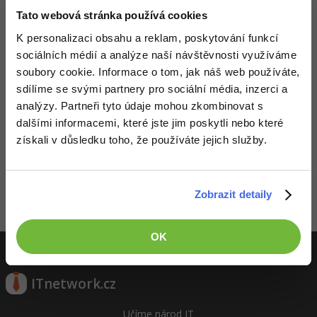
Video
Tato webová stránka používá cookies
-41%
Copywriter
Algoritmy
Time management
Ostatní
K personalizaci obsahu a reklam, poskytování funkcí
-10%
sociálních médií a analýze naší návštěvnosti využíváme
WordPress specialista
Umělá inteligence (AI)
Windows
Fórum
soubory cookie. Informace o tom, jak náš web používáte,
sdílíme se svými partnery pro sociální média, inzerci a
SEO specialista
Pro děti
Linux
analýzy. Partneři tyto údaje mohou zkombinovat s
dalšími informacemi, které jste jim poskytli nebo které
Více
Sítě
Děláme co je v našich silách, aby byly zdejší diskuze co
získali v důsledku toho, že používáte jejich služby.
nejkvalitnější. Tato diskuze byla označena moderátorem jako
nekonstruktivní a myslíme si, že nemá pro veřejnost příliš
Fórum
Kybernetická bezpečnost
vysokou hodnotu. Členy můžete samozřejmě stále oslovit
soukromě a to formou zpráv nebo chatu.
Zobrazit detaily
Elektronický podpis
Zobrazeno 2 zpráv z 2.
Fórum
OK
ITnetwork.cz
Učíme národ IT