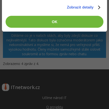
Zobrazit detaily
OK
Děláme co je v našich silách, aby byly zdejší diskuze co
nejkvalitnější. Tato diskuze byla označena moderátorem jako
nekonstruktivní a myslíme si, že nemá pro veřejnost příliš
vysokou hodnotu. Členy můžete samozřejmě stále oslovit
soukromě a to formou zpráv nebo chatu.
Zobrazeno 4 zpráv z 4.
ITnetwork.cz
Učíme národ IT
O projektu