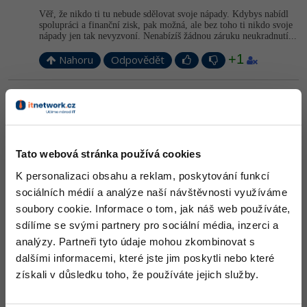
Video
Věř, že nikdo ti tu nebude sdělovat svoje nápady. Kdybys nabídl
-41%
Copywriter
spolupráci a finanční zisk, pak možná, ale bez toho ti nikdo svoje
Algoritmy
Time management
Ostatní
nápady jen tak nevyzvoní. Nenabízíš žádnou záruku neukradnutí...
-10%
WordPress specialista
+1
Umělá inteligence (AI)
Nahoru
Odpovědět
Windows
Fórum
SEO specialista
Pro děti
Linux
Odpovídá na killer4567
Petr Nymsa
:
20.2.2014 18:21
Více
Sítě
"Zdravím, vlastním tři firmy a teď mi tu vymyslete nějaký dobrý
produkt který mě vydělá spoustu dalších peněz"
-> zní to úplně stejně.
Tato webová stránka používá cookies
Fórum
Kybernetická bezpečnost
Zavírám
K personalizaci obsahu a reklam, poskytování funkcí
Elektronický podpis
+10
sociálních médií a analýze naší návštěvnosti využíváme
Nahoru
Odpovědět
soubory cookie. Informace o tom, jak náš web používáte,
Fórum
sdílíme se svými partnery pro sociální média, inzerci a
analýzy. Partneři tyto údaje mohou zkombinovat s
dalšími informacemi, které jste jim poskytli nebo které
získali v důsledku toho, že používáte jejich služby.