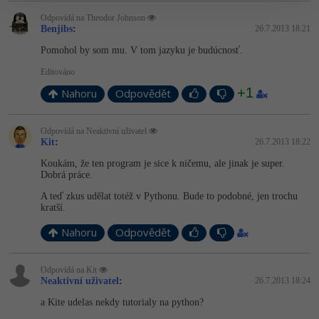
Odpovídá na Theodor Johnson
Benjibs
:
26.7.2013 18:21
Pomohol by som mu. V tom jazyku je budúcnosť.
Editováno
+1
Nahoru
Odpovědět
Odpovídá na Neaktivní uživatel
Kit
:
26.7.2013 18:22
Koukám, že ten program je sice k ničemu, ale jinak je super.
Dobrá práce.
A teď zkus udělat totéž v Pythonu. Bude to podobné, jen trochu
kratší.
Nahoru
Odpovědět
Odpovídá na Kit
Neaktivní uživatel
:
26.7.2013 18:24
a Kite udelas nekdy tutorialy na python?