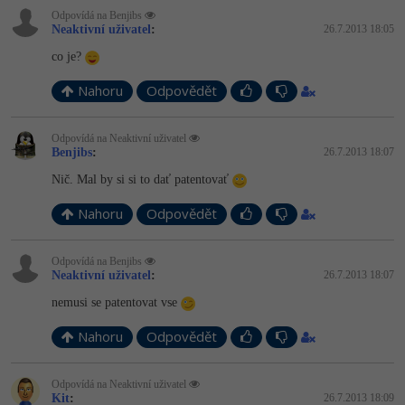
Video
Odpovídá na Benjibs
-41%
Neaktivní uživatel
:
26.7.2013 18:05
Copywriter
Algoritmy
Time management
Ostatní
co je?
-10%
WordPress specialista
Umělá inteligence (AI)
Windows
Fórum
Nahoru
Odpovědět
SEO specialista
Pro děti
Linux
Odpovídá na Neaktivní uživatel
Benjibs
:
26.7.2013 18:07
Více
Sítě
Nič. Mal by si si to dať patentovať
Fórum
Kybernetická bezpečnost
Nahoru
Odpovědět
Elektronický podpis
Odpovídá na Benjibs
Neaktivní uživatel
:
26.7.2013 18:07
Fórum
nemusi se patentovat vse
Nahoru
Odpovědět
Odpovídá na Neaktivní uživatel
Kit
:
26.7.2013 18:09