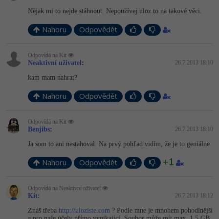
Nějak mi to nejde stáhnout. Nepoužívej uloz.to na takové věci.
Nahoru
Odpovědět
Odpovídá na Kit
Neaktivní uživatel
:
26.7.2013 18:10
kam mam nahrat?
Nahoru
Odpovědět
Odpovídá na Kit
Benjibs
:
26.7.2013 18:10
Ja som to ani nestahoval. Na prvý pohľad vidím, že je to geniálne.
+1
Nahoru
Odpovědět
Odpovídá na Neaktivní uživatel
Kit
:
26.7.2013 18:12
Znáš třeba
http://uloziste.com
? Podle mne je mnohem pohodlnější
a pro naše účely přímo vynikající. Soubor může mít max. 1.5 GB.