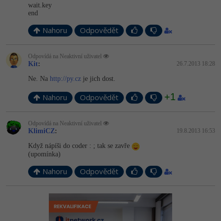
wait.key
end
Nahoru
Odpovědět
Odpovídá na Neaktivní uživatel
Kit
:
26.7.2013 18:28
Ne. Na
http://py.cz
je jich dost.
+1
Nahoru
Odpovědět
Odpovídá na Neaktivní uživatel
KlimiCZ
:
19.8.2013 16:53
Když nápíši do coder : ; tak se zavře
(upomínka)
Nahoru
Odpovědět