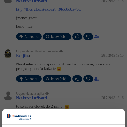
Neaktivní uživatel
:
26.7.2013 18:15
http://files.uloziste.com/…9b53b3c97c6/
jmeno: guest
heslo: next
Nahoru
Odpovědět
Odpovídá na Neaktivní uživatel
Benjibs
:
26.7.2013 18:15
Nezabudni k tomu spraviť online-dokumentáciu, ukážkové
programy a veľa knižníc
Nahoru
Odpovědět
Odpovídá na Benjibs
Neaktivní uživatel
:
26.7.2013 18:16
to se nauci clovek do 2 minut
Nahoru
Odpovědět