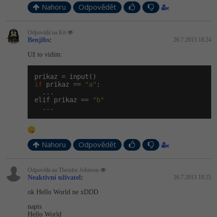
Nahoru
Odpovědět
Odpovídá na Kit
Benjibs
:
26.7.2013 18:24
Už to vidím:
if
 prikaz == 
"a"
:

  ...

elif prikaz == 
"b"
  ...
Nahoru
Odpovědět
Odpovídá na Theodor Johnson
Neaktivní uživatel
:
26.7.2013 18:25
ok Hello World ne xDDD
napis
Hello World