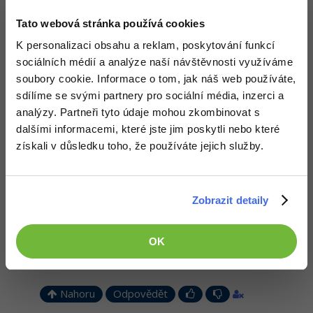
Odpovídá na Neaktivní uživatel
Tato webová stránka používá cookies
Kit
:
26.7.2013 18:17
K personalizaci obsahu a reklam, poskytování funkcí
Super. Chtěl jsem tím jenom sdělit, že uloz.to není jediná služba
na posílání souborů.
sociálních médií a analýze naší návštěvnosti využíváme
soubory cookie. Informace o tom, jak náš web používáte,
Nahoru
Odpovědět
sdílíme se svými partnery pro sociální média, inzerci a
analýzy. Partneři tyto údaje mohou zkombinovat s
Odpovídá na Neaktivní uživatel
Jan Vargovský
:
26.7.2013 18:17
dalšími informacemi, které jste jim poskytli nebo které
získali v důsledku toho, že používáte jejich služby.
Tak proč je to nový programovací jazyk?
+1
Nahoru
Odpovědět
Zobrazit detaily
Odpovídá na Neaktivní uživatel
Theodor Johnson
:
26.7.2013 18:20
OK
Ó, nový programovací jazyk, měl by jsi sem napsat pár tutoriálů
na to
Nahoru
Odpovědět