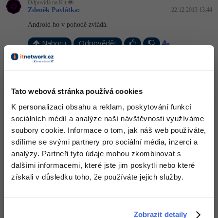
Odpovídá na Kit
Zdeněk Pavlátka
:
22.12.2013 13:44
Android ho v pohodě zvládá.
Nahoru
Odpovědět
Odpovídá na Zdeněk Pavlátka
Kit
:
22.12.2013 13:54
Tato webová stránka používá cookies
No vidíš. V SVG v pohodě fungují odkazy, dá se rozhýbat,
vkládat obrázky ... Proč se skoro nepoužívá?
K personalizaci obsahu a reklam, poskytování funkcí
Nahoru
Odpovědět
sociálních médií a analýze naší návštěvnosti využíváme
soubory cookie. Informace o tom, jak náš web používáte,
sdílíme se svými partnery pro sociální média, inzerci a
Odpovídá na Kit
Michal Žůrek - misaz
:
22.12.2013 14:41
analýzy. Partneři tyto údaje mohou zkombinovat s
Podproa je celkem dobrá:
http://caniuse.com/#…
dalšími informacemi, které jste jim poskytli nebo které
získali v důsledku toho, že používáte jejich služby.
+2
Nahoru
Odpovědět
Odpovídá na Kit
Zobrazit detaily