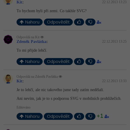
Video
Kit
:
22.12.2013 13:23
-41%
Copywriter
To bychom byli při zemi. Co takhle SVG?
Algoritmy
Time management
Ostatní
Nahoru
Odpovědět
-10%
WordPress specialista
Umělá inteligence (AI)
Windows
Fórum
SEO specialista
Odpovídá na Kit
Pro děti
Linux
Zdeněk Pavlátka
:
22.12.2013 13:25
To mi přijde lehčí.
Více
Sítě
Nahoru
Odpovědět
Fórum
Kybernetická bezpečnost
Odpovídá na Zdeněk Pavlátka
Elektronický podpis
Kit
:
22.12.2013 13:33
Je to lehčí, ale nic takového jsme tady zatím nedělali.
Fórum
Ani nevím, jak je to s podporou SVG v mobilních prohlížečích.
Editováno
+1
Nahoru
Odpovědět