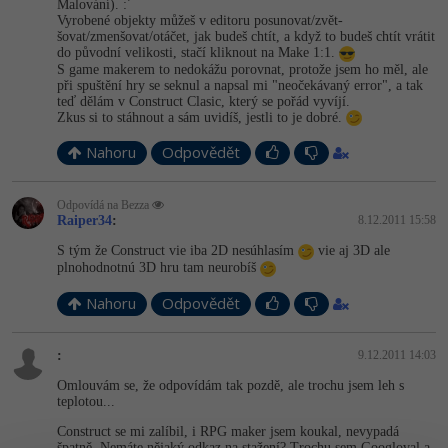
Video
Malování). :´
Vyrobené objekty můžeš v editoru posunovat/zvět­
-41%
Copywriter
šovat/zmenšovat/o­táčet, jak budeš chtít, a když to budeš chtít vrátit
Algoritmy
Time management
Ostatní
do původní velikosti, stačí kliknout na Make 1:1.
S game makerem to nedokážu porovnat, protože jsem ho měl, ale
-10%
WordPress specialista
Umělá inteligence (AI)
při spuštění hry se seknul a napsal mi "neočekávaný error", a tak
Windows
Fórum
teď dělám v Construct Clasic, který se pořád vyvíjí.
Zkus si to stáhnout a sám uvidíš, jestli to je dobré.
SEO specialista
Pro děti
Linux
Nahoru
Odpovědět
Více
Sítě
Odpovídá na Bezza
Raiper34
:
8.12.2011 15:58
Fórum
Kybernetická bezpečnost
S tým že Construct vie iba 2D nesúhlasím
vie aj 3D ale
plnohodnotnú 3D hru tam neurobíš
Elektronický podpis
Nahoru
Odpovědět
Fórum
:
9.12.2011 14:03
Omlouvám se, že odpovídám tak pozdě, ale trochu jsem leh s
teplotou...
Construct se mi zalíbil, i RPG maker jsem koukal, nevypadá
špatně. Nemáte nějaký odkaz na stažení? Trochu sem Googloval a