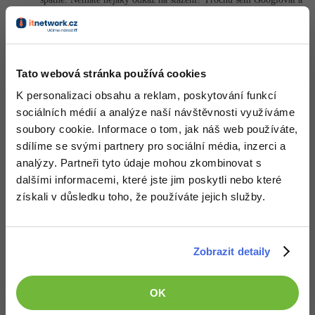
natáh jsem si do kompu vira.
Nahoru
Odpovědět
Tato webová stránka používá cookies
Odpovídá na
Bezza
:
9.12.2011 14:33
K personalizaci obsahu a reklam, poskytování funkcí
Tady je odkaz z CZ/SK fóra, z kterého to mám stáhnutý taky:
sociálních médií a analýze naší návštěvnosti využíváme
http://sourceforge.net/…exe/download
soubory cookie. Informace o tom, jak náš web používáte,
Je to nejnovější verze.
sdílíme se svými partnery pro sociální média, inzerci a
+1
Nahoru
Odpovědět
analýzy. Partneři tyto údaje mohou zkombinovat s
dalšími informacemi, které jste jim poskytli nebo které
získali v důsledku toho, že používáte jejich služby.
Odpovídá na Bezza
:
9.12.2011 14:43
Díky moc, dávám ti hlas.
Zobrazit detaily
Nahoru
Odpovědět
OK
Odpovídá na
David Hartinger
:
9.12.2011 21:19