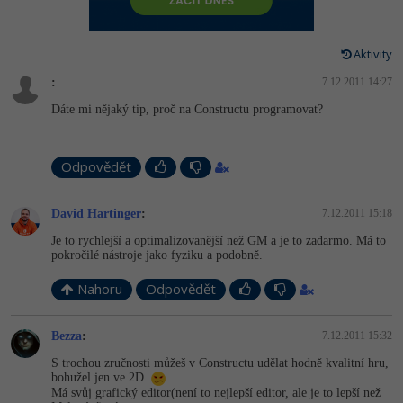
-80%
Vývojář mobilních aplikací
-80%
Python
Digitální gramotnost
Photoshop
HTML5, CSS3, Bootstrap, SEO
PHP
-80%
-30%
Specialista na AI a bigdata
Aktivity
-80%
JavaScript
Marketing
Adobe Illustrator
SQL a databáze
JavaScript
:
7.12.2011 14:27
-80%
C# Game developer
-30%
PHP
WordPress
Adobe Lightroom
Dáte mi nějaký tip, proč na Constructu programovat?
Testování a verzování
Python
-80%
-30%
Webdesigner
-15%
C++
SEO
Adobe XD
UML a návrhové vzory
HTML / CSS
Odpovědět
-80%
Tester
-25%
Swift
UX
Adobe InDesign
React
UML a návrhové vzory
David Hartinger
:
7.12.2011 15:18
-80%
Systémový administrátor
Kotlin
Business
Adobe After Effects
Je to rychlejší a optimalizovanější než GM a je to zadarmo. Má to
Spring
MySQL/MariaDB
pokročilé nástroje jako fyziku a podobně.
-80%
-25%
Grafik / UX/UI návrhář
-80%
C
Kryptoměny
Blender
ASP.NET MVC
MS-SQL
Nahoru
Odpovědět
-30%
3D grafik
VB.NET
Copywriting
Inkscape
Django
SQLite
Bezza
:
7.12.2011 15:32
-80%
Projektový manažer
-80%
SQL
MS Office
Fotografování
S trochou zručnosti můžeš v Constructu udělat hodně kvalitní hru,
Best practices
bohužel jen ve 2D.
-80%
Databázový analytik
Má svůj grafický editor(není to nejlepší editor, ale je to lepší než
Návrh SW
Google Dokumenty