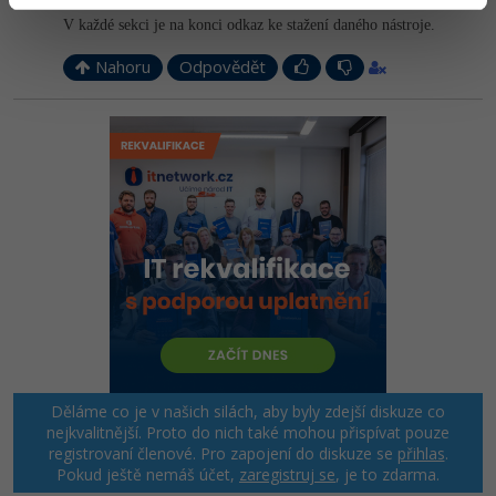
V každé sekci je na konci odkaz ke stažení daného nástroje.
Nahoru
Odpovědět
Děláme co je v našich silách, aby byly zdejší diskuze co
nejkvalitnější. Proto do nich také mohou přispívat pouze
registrovaní členové. Pro zapojení do diskuze se
přihlas
.
Pokud ještě nemáš účet,
zaregistruj se
, je to zdarma.