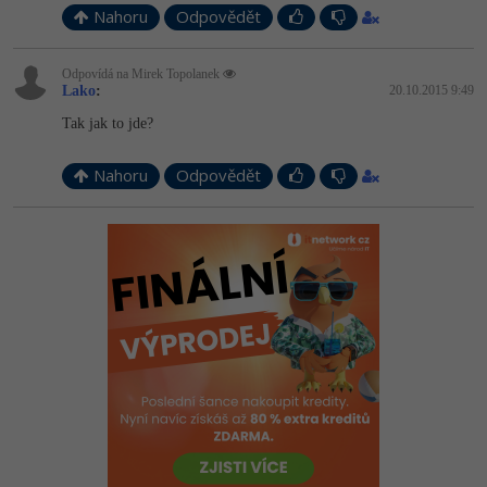
Nahoru
Odpovědět
Odpovídá na Mirek Topolanek
Lako
:
20.10.2015 9:49
Tak jak to jde?
Nahoru
Odpovědět