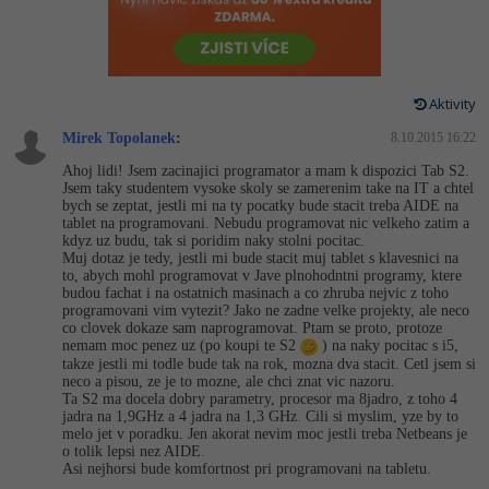
-80%
Vývojář mobilních aplikací
-80%
Python
Digitální gramotnost
Photoshop
HTML5, CSS3, Bootstrap, SEO
PHP
-80%
-30%
Specialista na AI a bigdata
-80%
JavaScript
Marketing
Adobe Illustrator
SQL a databáze
JavaScript
Aktivity
-80%
C# Game developer
-30%
PHP
WordPress
Adobe Lightroom
Mirek Topolanek
:
8.10.2015 16:22
Testování a verzování
Python
-80%
-30%
Webdesigner
-15%
Ahoj lidi! Jsem zacinajici programator a mam k dispozici Tab S2.
C++
SEO
Adobe XD
Jsem taky studentem vysoke skoly se zamerenim take na IT a chtel
UML a návrhové vzory
HTML / CSS
bych se zeptat, jestli mi na ty pocatky bude stacit treba AIDE na
-80%
Tester
-25%
Swift
tablet na programovani. Nebudu programovat nic velkeho zatim a
UX
Adobe InDesign
kdyz uz budu, tak si poridim naky stolni pocitac.
React
UML a návrhové vzory
Muj dotaz je tedy, jestli mi bude stacit muj tablet s klavesnici na
-80%
Systémový administrátor
Kotlin
to, abych mohl programovat v Jave plnohodntni programy, ktere
Business
Adobe After Effects
budou fachat i na ostatnich masinach a co zhruba nejvic z toho
Spring
MySQL/MariaDB
programovani vim vytezit? Jako ne zadne velke projekty, ale neco
-80%
-25%
Grafik / UX/UI návrhář
-80%
C
co clovek dokaze sam naprogramovat. Ptam se proto, protoze
Kryptoměny
Blender
nemam moc penez uz (po koupi te S2
ASP.NET MVC
) na naky pocitac s i5,
MS-SQL
takze jestli mi todle bude tak na rok, mozna dva stacit. Cetl jsem si
-30%
3D grafik
VB.NET
Copywriting
neco a pisou, ze je to mozne, ale chci znat vic nazoru.
Inkscape
Django
Ta S2 ma docela dobry parametry, procesor ma 8jadro, z toho 4
SQLite
jadra na 1,9GHz a 4 jadra na 1,3 GHz. Cili si myslim, yze by to
-80%
Projektový manažer
-80%
SQL
MS Office
melo jet v poradku. Jen akorat nevim moc jestli treba Netbeans je
Fotografování
Best practices
o tolik lepsi nez AIDE.
Asi nejhorsi bude komfortnost pri programovani na tabletu.
-80%
Databázový analytik
Návrh SW
Google Dokumenty