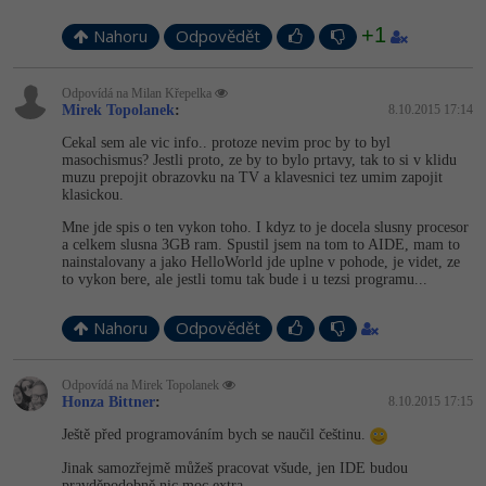
+1
Nahoru
Odpovědět
Odpovídá na Milan Křepelka
Mirek Topolanek
:
8.10.2015 17:14
Cekal sem ale vic info.. protoze nevim proc by to byl
masochismus? Jestli proto, ze by to bylo prtavy, tak to si v klidu
muzu prepojit obrazovku na TV a klavesnici tez umim zapojit
klasickou.
Mne jde spis o ten vykon toho. I kdyz to je docela slusny procesor
a celkem slusna 3GB ram. Spustil jsem na tom to AIDE, mam to
nainstalovany a jako HelloWorld jde uplne v pohode, je videt, ze
to vykon bere, ale jestli tomu tak bude i u tezsi programu...
Nahoru
Odpovědět
Odpovídá na Mirek Topolanek
Honza Bittner
:
8.10.2015 17:15
Ještě před programováním bych se naučil češtinu.
Jinak samozřejmě můžeš pracovat všude, jen IDE budou
pravděpodobně nic moc extra...