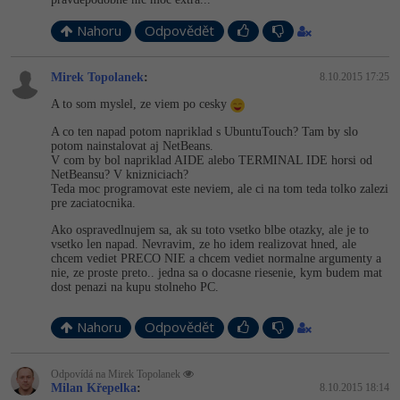
Nahoru
Odpovědět
Mirek Topolanek
:
8.10.2015 17:25
A to som myslel, ze viem po cesky
A co ten napad potom napriklad s UbuntuTouch? Tam by slo
potom nainstalovat aj NetBeans.
V com by bol napriklad AIDE alebo TERMINAL IDE horsi od
NetBeansu? V knizniciach?
Teda moc programovat este neviem, ale ci na tom teda tolko zalezi
pre zaciatocnika.
Ako ospravedlnujem sa, ak su toto vsetko blbe otazky, ale je to
vsetko len napad. Nevravim, ze ho idem realizovat hned, ale
chcem vediet PRECO NIE a chcem vediet normalne argumenty a
nie, ze proste preto.. jedna sa o docasne riesenie, kym budem mat
dost penazi na kupu stolneho PC.
Nahoru
Odpovědět
Odpovídá na Mirek Topolanek
Milan Křepelka
:
8.10.2015 18:14