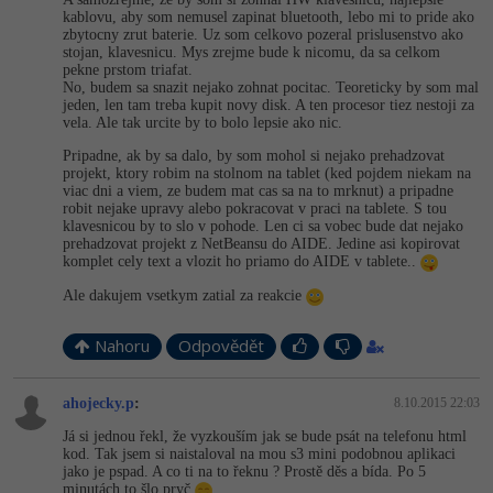
kablovu, aby som nemusel zapinat bluetooth, lebo mi to pride ako
zbytocny zrut baterie. Uz som celkovo pozeral prislusenstvo ako
stojan, klavesnicu. Mys zrejme bude k nicomu, da sa celkom
pekne prstom triafat.
No, budem sa snazit nejako zohnat pocitac. Teoreticky by som mal
jeden, len tam treba kupit novy disk. A ten procesor tiez nestoji za
vela. Ale tak urcite by to bolo lepsie ako nic.
Pripadne, ak by sa dalo, by som mohol si nejako prehadzovat
projekt, ktory robim na stolnom na tablet (ked pojdem niekam na
viac dni a viem, ze budem mat cas sa na to mrknut) a pripadne
robit nejake upravy alebo pokracovat v praci na tablete. S tou
klavesnicou by to slo v pohode. Len ci sa vobec bude dat nejako
prehadzovat projekt z NetBeansu do AIDE. Jedine asi kopirovat
komplet cely text a vlozit ho priamo do AIDE v tablete..
Ale dakujem vsetkym zatial za reakcie
Nahoru
Odpovědět
ahojecky.p
:
8.10.2015 22:03
Já si jednou řekl, že vyzkouším jak se bude psát na telefonu html
kod. Tak jsem si naistaloval na mou s3 mini podobnou aplikaci
jako je pspad. A co ti na to řeknu ? Prostě děs a bída. Po 5
minutách to šlo pryč