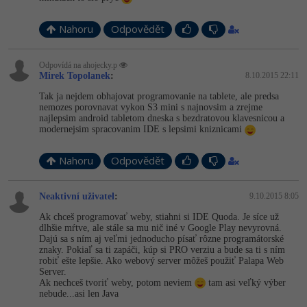
Nahoru
Odpovědět
Odpovídá na ahojecky.p
Mirek Topolanek
:
8.10.2015 22:11
Tak ja nejdem obhajovat programovanie na tablete, ale predsa
nemozes porovnavat vykon S3 mini s najnovsim a zrejme
najlepsim android tabletom dneska s bezdratovou klavesnicou a
modernejsim spracovanim IDE s lepsimi kniznicami
Nahoru
Odpovědět
Neaktivní uživatel
:
9.10.2015 8:05
Ak chceš programovať weby, stiahni si IDE Quoda. Je síce už
dlhšie mŕtve, ale stále sa mu nič iné v Google Play nevyrovná.
Dajú sa s ním aj veľmi jednoducho písať rôzne programátorské
znaky. Pokiaľ sa ti zapáči, kúp si PRO verziu a bude sa ti s ním
robiť ešte lepšie. Ako webový server môžeš použiť Palapa Web
Server.
Ak nechceš tvoriť weby, potom neviem
tam asi veľký výber
nebude...asi len Java