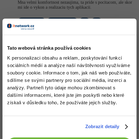
Mna velmi komfortnost nezaujima, ta pride s pocitacom, ale skor
mi ide o vykon a realizaciu tych aplikacii.
Nahoru
Odpovědět
Libor Šimo (libcosenior)
:
8.10.2015 19:04
Ak mas ten tablet k dispozicii a mas tam ide, zacni sa ucit
Tato webová stránka používá cookies
programovat a mozno nam neskor poradis, ako to ide alebo nejde
na tablete.
K personalizaci obsahu a reklam, poskytování funkcí
Ja som skusal na tablete cecko, ale je to dost okliestene. Uz sa na
sociálních médií a analýze naší návštěvnosti využíváme
tablete o programovanie ani nepokusam.
soubory cookie. Informace o tom, jak náš web používáte,
Nahoru
Odpovědět
sdílíme se svými partnery pro sociální média, inzerci a
analýzy. Partneři tyto údaje mohou zkombinovat s
Michal Žůrek - misaz
:
8.10.2015 19:08
dalšími informacemi, které jste jim poskytli nebo které
získali v důsledku toho, že používáte jejich služby.
nevím proč se nás ptáš, když jsi tvrdohlavý, odpovídáš si sám, a za
svými názory si stojíš.
Abych pravdu řekl, tak mi přijde, že tablet je super, ale jestli
nemáš PC, tak jsi měl zvážit, jestli není lepší koupit nějaký
Zobrazit detaily
základní noťas a teprve pak přemýšlet nad tabletem. Jsi na VŠ,
pouze s tabletem hodně štěstí.