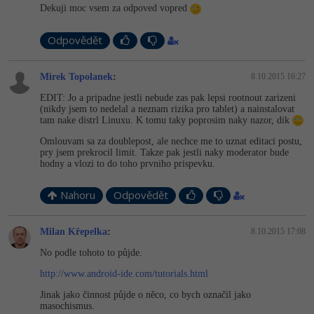
Video
Dekuji moc vsem za odpoved vopred
-41%
Copywriter
Algoritmy
Time management
Ostatní
Odpovědět
-10%
WordPress specialista
Umělá inteligence (AI)
Windows
Fórum
Mirek Topolanek
:
8.10.2015 16:27
SEO specialista
Pro děti
Linux
EDIT: Jo a pripadne jestli nebude zas pak lepsi rootnout zarizeni
(nikdy jsem to nedelal a neznam rizika pro tablet) a nainstalovat
tam nake distrl Linuxu. K tomu taky poprosim naky nazor, dik
Více
Sítě
Omlouvam sa za doublepost, ale nechce me to uznat editaci postu,
pry jsem prekrocil limit. Takze pak jestli naky moderator bude
Fórum
Kybernetická bezpečnost
hodny a vlozi to do toho prvniho prispevku.
Elektronický podpis
Nahoru
Odpovědět
Fórum
Milan Křepelka
:
8.10.2015 17:08
No podle tohoto to půjde.
http://www.android-ide.com/tutorials.html
Jinak jako činnost půjde o něco, co bych označil jako
masochismus.