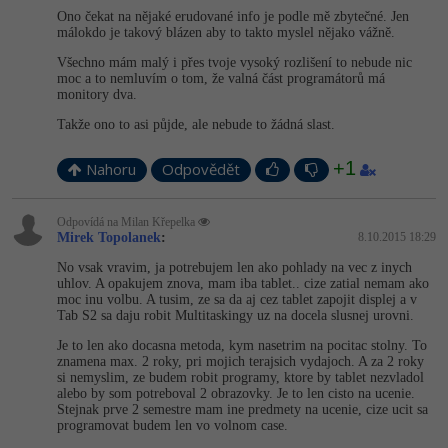
Ono čekat na nějaké erudované info je podle mě zbytečné. Jen
málokdo je takový blázen aby to takto myslel nějako vážně.
Všechno mám malý i přes tvoje vysoký rozlišení to nebude nic
moc a to nemluvím o tom, že valná část programátorů má
monitory dva.
Takže ono to asi půjde, ale nebude to žádná slast.
+1
Nahoru
Odpovědět
Odpovídá na Milan Křepelka
Mirek Topolanek
:
8.10.2015 18:29
No vsak vravim, ja potrebujem len ako pohlady na vec z inych
uhlov. A opakujem znova, mam iba tablet.. cize zatial nemam ako
moc inu volbu. A tusim, ze sa da aj cez tablet zapojit displej a v
Tab S2 sa daju robit Multitaskingy uz na docela slusnej urovni.
Je to len ako docasna metoda, kym nasetrim na pocitac stolny. To
znamena max. 2 roky, pri mojich terajsich vydajoch. A za 2 roky
si nemyslim, ze budem robit programy, ktore by tablet nezvladol
alebo by som potreboval 2 obrazovky. Je to len cisto na ucenie.
Stejnak prve 2 semestre mam ine predmety na ucenie, cize ucit sa
programovat budem len vo volnom case.