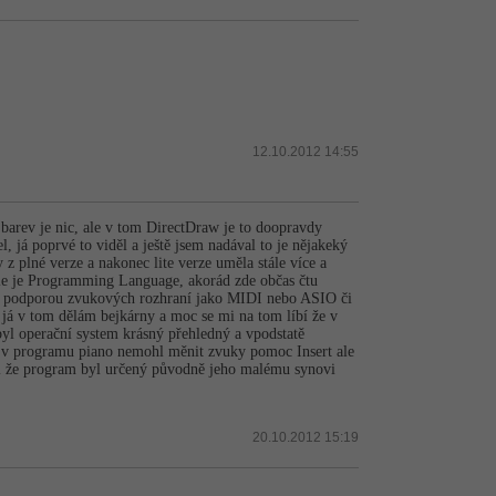
12.10.2012 14:55
 barev je nic, ale v tom DirectDraw je to doopravdy
, já poprvé to viděl a ještě jsem nadával to je nějakeký
 z plné verze a nakonec lite verze uměla stále více a
le je Programming Language, akorád zde občas čtu
r a podporou zvukových rozhraní jako MIDI nebo ASIO či
já v tom dělám bejkárny a moc se mi na tom líbí že v
 byl operační system krásný přehledný a vpodstatě
m v programu piano nemohl měnit zvuky pomoc Insert ale
etl že program byl určený původně jeho malému synovi
20.10.2012 15:19