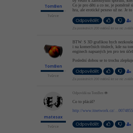
by vedlo k žabomyším sporům, které
Co je pro děti a co ne, je poměrně s
TomBen
hra, ale erotické pexeso už ne. Je t
Tvůrce
Odpovědět
Za posledních 200 miliónů let se nic zvláš
BTW: S 3D grafikou bych nezkoušel
i na komerčních titulech, kde na to
enginech napsaných jen pro ten účel 
Poslední dobou se to trochu zlepšuj
TomBen
Odpovědět
Tvůrce
Za posledních 200 miliónů let se nic zvláš
Odpovídá na TomBen
Co to plácáš?
http://www.itnetwork.cz/…007485
matesax
Odpovědět
Tvůrce