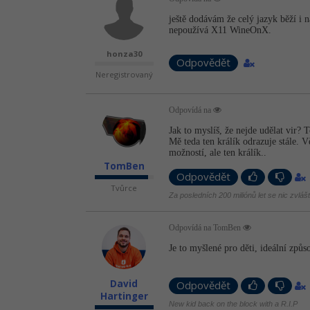
ještě dodávám že celý jazyk běží i 
nepoužívá X11 WineOnX.
honza30
Odpovědět
Neregistrovaný
Odpovídá na
Jak to myslíš, že nejde udělat vir? 
Mě teda ten králík odrazuje stále. 
možností, ale ten králík..
TomBen
Odpovědět
Tvůrce
Za posledních 200 miliónů let se nic zvláš
Odpovídá na TomBen
Je to myšlené pro děti, ideální způs
David
Odpovědět
Hartinger
New kid back on the block with a R.I.P