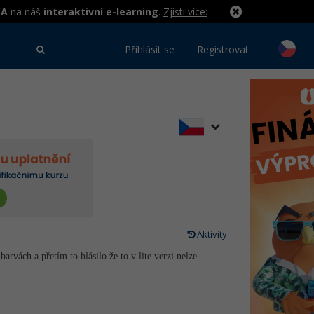
MA
na náš
interaktivní e-learning
.
Zjisti více:
Přihlásit se
Registrovat
Aktivity
rvách a přetím to hlásilo že to v lite verzi nelze