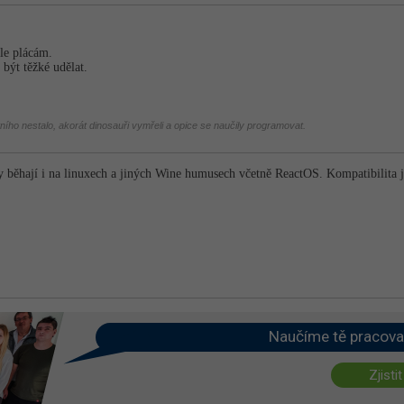
le plácám.
 být těžké udělat.
tního nestalo, akorát dinosauři vymřeli a opice se naučily programovat.
 běhají i na linuxech a jiných Wine humusech včetně ReactOS. Kompatibilita j
Naučíme tě pracova
Zjistit