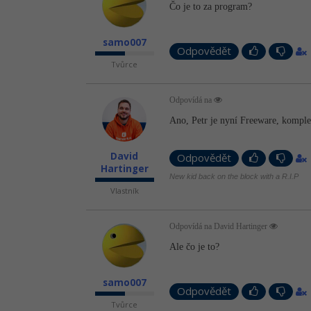
Čo je to za program?
samo007
Odpovědět
Tvůrce
Odpovídá na
Ano, Petr je nyní Freeware, komple
David
Odpovědět
Hartinger
New kid back on the block with a R.I.P
Vlastník
Odpovídá na David Hartinger
Ale čo je to?
samo007
Odpovědět
Tvůrce