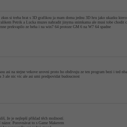
o zkus si treba hrat s 3D grafikou ja mam doma jednu 3D hru jako ukazku ktero
ralikem Petrik a Lucka muzes nahradit jinyma snimkama ale musi tobe chodit 
m mne prekvapilo ze beha i na win7 64 protoze GM 6 na W7 64 spadne
jsou asi na stejne vekove urovni proto ho obdivuju ze ten program bezi i ted 
 3 ale nic vic ale asi umi predpovidat budoucnost
íš, že je nejlepší příklad těch možností.
dní názor. Porovnávat to s Game Makerem