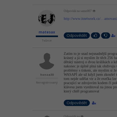
Odpovídá na samo007
http://www.itnetwork.cz/…amovani
matesax
Odpovědět
Tvůrce
Zatím to je snad nejsnadnější progr
krásný a já si myslím že těch 256 b
dětský nástroj o dvou králíkách a kd
nakonec je úplně plná tak obdivuju
problémy s tiskem, ale myslím si ž
honza30
WASAPI ale už když jsem zkoušel te
tom nejde udělat vir a že exečka lze
Neregistrovaný
pracující se zdrojovím kodem či p
klávesu jsem vyeditoval na jinou p
který chtěl programovat
Odpovědět
Odpovídá na