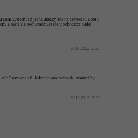
u jsem vyslechtil z jedne ukazky zde na devbooku a ted v
copy a paste ale pod windows jede v pohodicce budes
20.10.2012 16:25
nba Win7 a mozna i 8. Kdyz ho pan nemecek vynalezl byl
20.10.2012 16:27