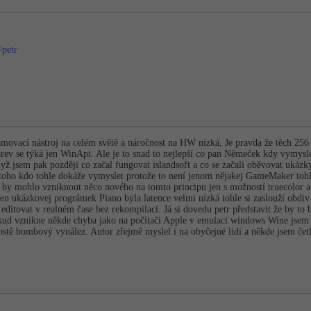
/petr
amovací nástroj na celém světě a náročnost na HW nízká, Je pravda že těch 256
arev se týká jen WinApi. Ale je to snad to nejlepší co pan Němeček kdy vymyslel
yž jsem pak později co začal fungovat islandsoft a co se začali oběvovat ukázky
 toho kdo tohle dokáže vymyslet protože to není jenom nějakej GameMaker toh
e by mohlo vzniknout něco nového na tomto principu jen s možností truecolo
n ukázkovej prográmek Piano byla latence velmi nízká tohle si zaslouží obdiv 
 editovat v realném čase bez rekompilací. Já si dovedu petr představit že by to
okud vznikne někde chyba jako na počítači Apple v emulaci windows Wine jse
rostě bombový vynález. Autor zřejmě myslel i na obyčejné lidi a někde jsem č