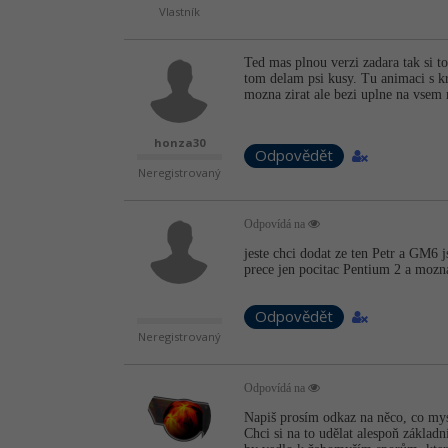
Vlastník
Ted mas plnou verzi zadara tak si t
tom delam psi kusy. Tu animaci s k
mozna zirat ale bezi uplne na vse
honza30
Odpovědět
Neregistrovaný
Odpovídá na
jeste chci dodat ze ten Petr a GM6 
prece jen pocitac Pentium 2 a mozna
Odpovědět
Neregistrovaný
Odpovídá na
Napiš prosím odkaz na něco, co mysl
Chci si na to udělat alespoň zákla