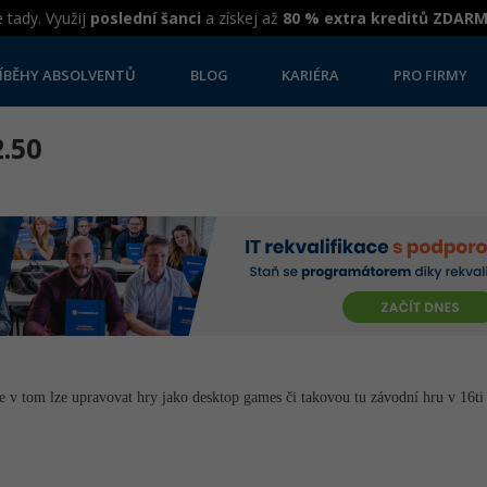
 tady. Využij
poslední šanci
a získej až
80 % extra kreditů ZDAR
ÍBĚHY ABSOLVENTŮ
BLOG
KARIÉRA
PRO FIRMY
2.50
e v tom lze upravovat hry jako desktop games či takovou tu závodní hru v 16ti ba