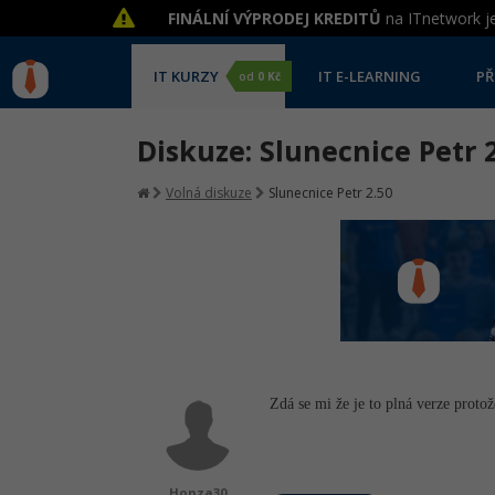
FINÁLNÍ VÝPRODEJ KREDITŮ
na ITnetwork je
IT KURZY
IT E-LEARNING
PŘ
od
0 Kč
Diskuze: Slunecnice Petr 
Volná diskuze
Slunecnice Petr 2.50
Zdá se mi že je to plná verze protož
Honza30