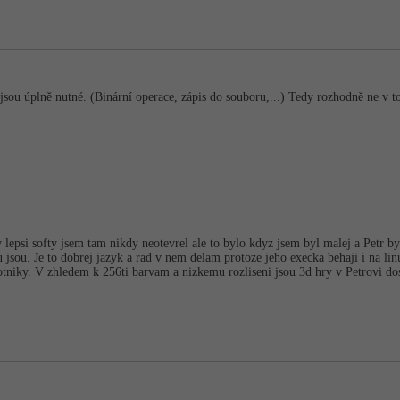
jsou úplně nutné. (Binární operace, zápis do souboru,...) Tedy rozhodně ne v to
y lepsi softy jsem tam nikdy neotevrel ale to bylo kdyz jsem byl malej a Petr byl
 tu jsou. Je to dobrej jazyk a rad v nem delam protoze jeho execka behaji i na 
tniky. V zhledem k 256ti barvam a nizkemu rozliseni jsou 3d hry v Petrovi do