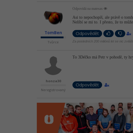
Odpovídá na matesax
Asi to nepochopíš, ale právě o tomh
Nelíbí se mi to. I přesto, že to může
TomBen
Odpovědět
Za posledních 200 miliónů let se nic zvláš
Tvůrce
To 3Déčko má Petr v pohodě, ty hry
honza30
Odpovědět
Neregistrovaný