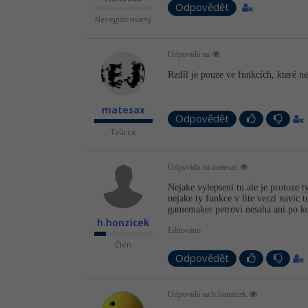
Odpovědět
Neregistrovaný
Odpovídá na
Rzdíl je pouze ve funkcích, které ne
matesax
Odpovědět
Tvůrce
Odpovídá na matesax
Nejake vylepseni tu ale je protoze t
nejake ty funkce v lite verzi navic
gamemaker petrovi nesaha ani po ko
h.honzicek
Editováno
Člen
Odpovědět
Odpovídá na h.honzicek