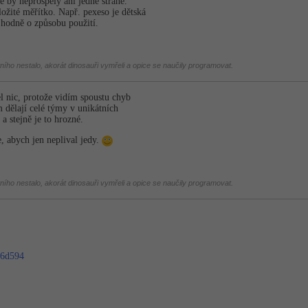
 by neprospěly ani jedné straně.
ložité měřítko. Např. pexeso je dětská
o hodně o způsobu použití.
tního nestalo, akorát dinosauři vymřeli a opice se naučily programovat.
 nic, protože vidím spoustu chyb
m dělají celé týmy v unikátních
a stejně je to hrozné.
e, abych jen neplival jedy.
tního nestalo, akorát dinosauři vymřeli a opice se naučily programovat.
56d594