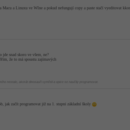
na Macu a Linuxu ve WIne a pokud nefungují copy a paste stačí vyeditovat kkon
To jde snad skoro ve všem, ne?
Věřím, že to má spoustu zajímavých
tního nestalo, akorát dinosauři vymřeli a opice se naučily programovat.
ob, jak začít programovat již na 1. stupni základní školy