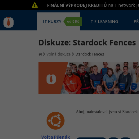
FINÁLNÍ VÝPRODEJ KREDITŮ
na ITnetwork je
IT KURZY
IT E-LEARNING
PŘ
od
0 Kč
Diskuze: Stardock Fences
Volná diskuze
Stardock Fences
Ahoj, nainstaloval jsem si Stardoc
Vojta Pšenák