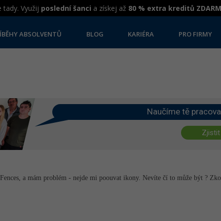
 tady. Využij
poslední šanci
a získej až
80 % extra kreditů ZDAR
ÍBĚHY ABSOLVENTŮ
BLOG
KARIÉRA
PRO FIRMY
Naučíme tě pracova
Zjistit
k Fences, a mám problém - nejde mi poouvat ikony. Nevíte čí to může být ? Z