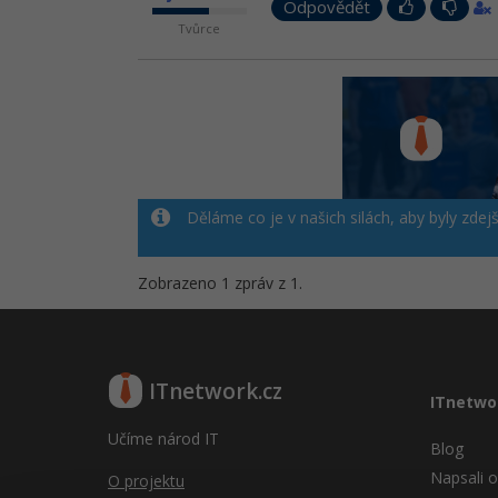
Odpovědět
Tvůrce
Děláme co je v našich silách, aby byly zdej
Zobrazeno 1 zpráv z 1.
ITnetwork.cz
ITnetwo
Učíme národ IT
Blog
Napsali o
O projektu