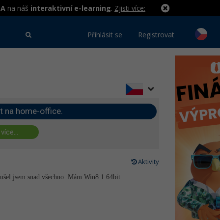
MA
na náš
interaktivní e-learning
.
Zjisti více:
Přihlásit se
Registrovat
t na home-office.
 více...
Aktivity
koušel jsem snad všechno. Mám Win8.1 64bit