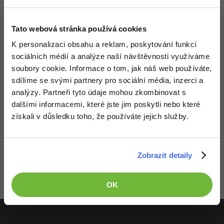
Video
-41%
Copywriter
Algoritmy
Time management
Ostatní
Tato webová stránka používá cookies
-10%
WordPress specialista
Umělá inteligence (AI)
K personalizaci obsahu a reklam, poskytování funkcí
Windows
Fórum
sociálních médií a analýze naší návštěvnosti využíváme
SEO specialista
Pro děti
soubory cookie. Informace o tom, jak náš web používáte,
Linux
sdílíme se svými partnery pro sociální média, inzerci a
Více
Sítě
analýzy. Partneři tyto údaje mohou zkombinovat s
dalšími informacemi, které jste jim poskytli nebo které
Fórum
Kybernetická bezpečnost
získali v důsledku toho, že používáte jejich služby.
Děláme co je v našich silách, aby byly zdejší diskuze co
Elektronický podpis
nejkvalitnější. Proto do nich také mohou přispívat pouze
Zobrazit detaily
registrovaní členové. Pro zapojení do diskuze se
přihlas
.
Fórum
Pokud ještě nemáš účet,
zaregistruj se
, je to zdarma.
OK
Zobrazeno 2 zpráv z 2.