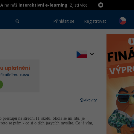
MA
na náš
interaktivní e-learning
.
Zjisti více:
Přihlásit se
Registrovat
Aktivity
 přestupu na střední IT školu. Škola se mi líbí, je
roto se ptám - co si o těch jazycích myslíte. Co já vím,