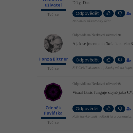
Díky, Dan.
uživatel
Odpovědět
Tvůrce
Neaktivní uživatelský účet
Odpovídá na Neaktivní uživatel
A jak se jmenuje ta škola kam chce
Honza Bittner
Odpovědět
FIT ČVUT alumnus :-) Sleduj mě na https://
Tvůrce
Odpovídá na Neaktivní uživatel
Visual Basic funguje stejně jako C#
Zdeněk
Odpovědět
Pavlátka
Kolik jazyků umíš, tolikrát jsi programátor.
Tvůrce