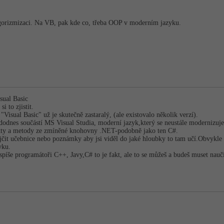
lgorizmizaci. Na VB, pak kde co, třeba OOP v moderním jazyku.
sual Basic
i to zjistit.
"Visual Basic" už je skutečně zastaralý, (ale existovalo několik verzí).
odnes součástí MS Visual Studia, moderní jazyk,který se neustále modernizuje.
jekty a metody ze zmíněné knohovny .NET-podobně jako ten C#.
půjčit učebnice nebo poznámky aby jsi viděl do jaké hloubky to tam učí.Obvykle 
yku.
 spíše programátoři C++, Javy,C# to je fakt, ale to se můžeš a budeš muset nauči