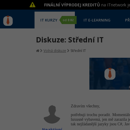
FINÁLNÍ VÝPRODEJ KREDITŮ
na ITnetwork je
IT KURZY
IT E-LEARNING
PŘ
od
0 Kč
Diskuze: Střední IT
Volná diskuze
Střední IT
Zdravím všechny,
potřebuji trochu poradit. Momentálně
luxusně vybavená, jen mě zarazila j
tak nejžádanější jazyky jsou C#, Ja
Neaktivní