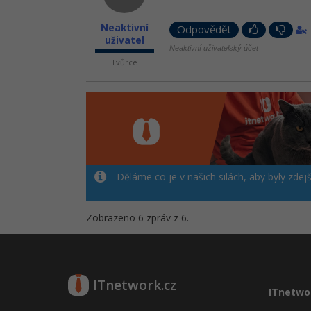
Neaktivní
Odpovědět
uživatel
Neaktivní uživatelský účet
Tvůrce
Děláme co je v našich silách, aby byly zdej
Zobrazeno 6 zpráv z 6.
ITnetwork.cz
ITnetwo