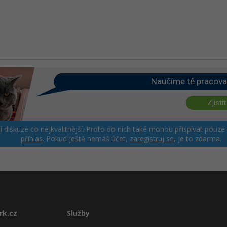
Naučíme tě pracova
Zjistit
ší diskuze co nejkvalitnější. Proto do nich také mohou přispívat pouze
přihlas
. Pokud ještě nemáš účet,
zaregistruj se
, je to zdarma.
rk.cz
Služby