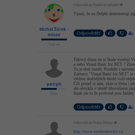
Odpovídá na Neaktivní uživatel
Tipuji, že na Delphi demonstrují a
Michal Žůrek -
Odpovědět
misaz
Tvůrce
Takový dotaz-na té škole vyučují Vi
a nebo Visual Basic for.NET ? Zkus s
To je dost rozdíl, Produkt s názvem 
Zatímco "Visual Basic for.NET" je d
většinu složitějších úkolů volá ob
petrph
Čili posuď si sám, zkus si třeba i 
ale obvykle v téměř libovolném jaz
Jinak ale to že profesně jsou žádáni
Člen
Odpovědět
Odpovídá na Honza Bittner
http://www.vassboskovice.cz/