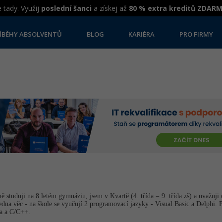
 tady. Využij
poslední šanci
a získej až
80 % extra kreditů ZDAR
ÍBĚHY ABSOLVENTŮ
BLOG
KARIÉRA
PRO FIRMY
 studuji na 8 letém gymnáziu, jsem v Kvartě (4. třída = 9. třída zš) a uvažuji o
edna věc - na škole se vyučují 2 programovací jazyky - Visual Basic a Delphi. P
va a C/C++.