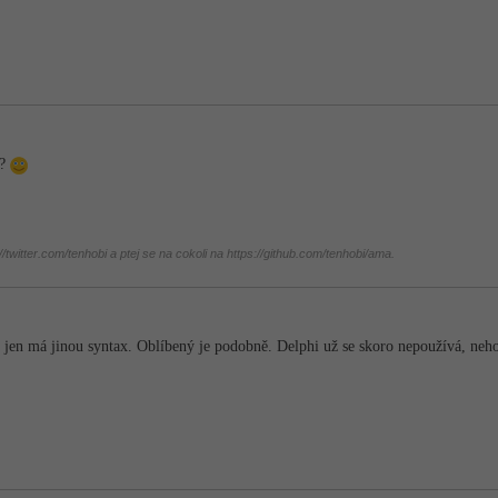
š?
twitter.com/tenhobi a ptej se na cokoli na https://github.com/tenhobi/ama.
, jen má jinou syntax. Oblíbený je podobně. Delphi už se skoro nepoužívá, nehod