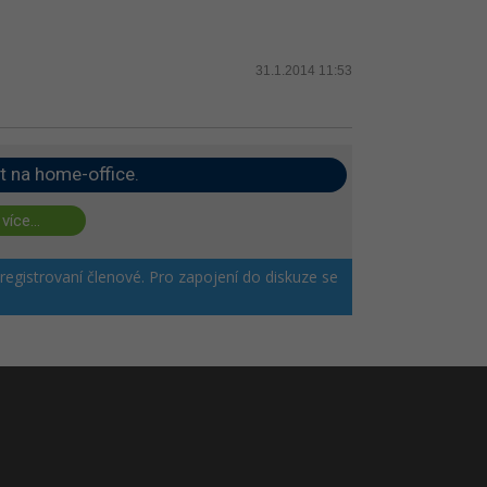
31.1.2014 11:53
t na home-office.
 více...
 registrovaní členové. Pro zapojení do diskuze se