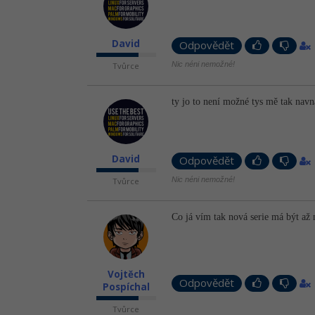
David
Odpovědět
Nic néni nemožné!
Tvůrce
ty jo to není možné tys mě tak navn
David
Odpovědět
Nic néni nemožné!
Tvůrce
Co já vím tak nová serie má být až
Vojtěch
Odpovědět
Pospíchal
Tvůrce