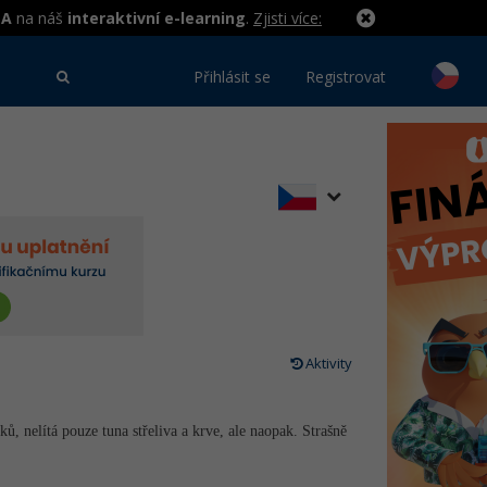
MA
na náš
interaktivní e-learning
.
Zjisti více:
Přihlásit se
Registrovat
Aktivity
ů, nelítá pouze tuna střeliva a krve, ale naopak. Strašně