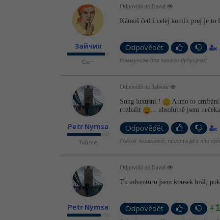
Odpovídá na David
Kámoš četl i celej komix prej je to
Зайчик
Odpovědět
Коммунизм для нашего будущего!
Člen
Odpovídá na Зайчик
Song luxusní !
A ano to umírání 
rozbalit
... absolutně jsem nečeka
Petr Nymsa
Odpovědět
Pokrok nezastavíš, neusni a jdi s ním vpř
Tvůrce
Odpovídá na David
Tu adventuru jsem kousek hrál, poku
+
Petr Nymsa
Odpovědět