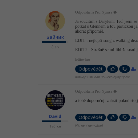
Odpovídá na Petr Nymsa
Já soucítím s Darylem. Teď jsem se t
potkal s Glennem a tou partičkou jak
akorát připoměl.
Зайчик
EDIT : nejlepší song z walking dea
Člen
EDIT2 : Strašně se mi líbí že snad j
Editováno
Odpovědět
Коммунизм для нашего будущего!
Odpovídá na Petr Nymsa
a tobě doporučuji zahrát pokud sto j
David
Odpovědět
Nic néni nemožné!
Tvůrce