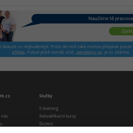
Naučíme tě pracova
Zjistit
ší diskuze co nejkvalitnější. Proto do nich také mohou přispívat pouze
přihlas
. Pokud ještě nemáš účet,
zaregistruj se
, je to zdarma.
rk.cz
Služby
E-learning
 nás
Rekvalifikační kurzy
tu
Školení
Pro firmy