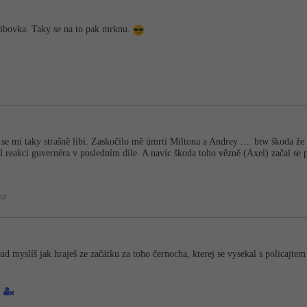
 libovka. Taky se na to pak mrknu.
se mi taky strašně líbí. Zaskočilo mě úmrtí Miltona a Andrey .... btw škoda že t
l reakci guvernéra v posledním díle. A navíc škoda toho vězně (Axel) začal se pr
ed
d myslíš jak hraješ ze začátku za toho černocha, kterej se vysekal s policajte
1