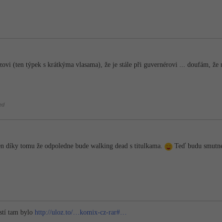
ovi (ten týpek s krátkýma vlasama), že je stále při guvernérovi ... doufám, že 
ed
jen díky tomu že odpoledne bude walking dead s titulkama.
Teď budu smutn
ástí tam bylo
http://uloz.to/…komix-cz-rar#…