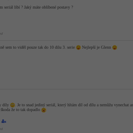
m seriál líbí ? Jaký máte oblíbené postavy ?
ed
ě sem to viděl pouze tak do 10 dilu 3. serie
Nejlepší je Glenn
y díly
. Je to snad jediný seriál, který hltám díl od dílu a nemůžu vynechat a
 škoda že to tak dopadlo
1
ed