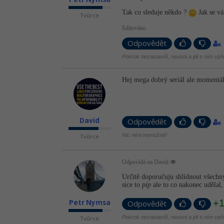
Tak co sleduje někdo ?
Jak se vá
Tvůrce
Editováno
Odpovědět
Pokrok nezastavíš, neusni a jdi s ním vpř
Hej mega dobrý seriál ale momentáln
David
Odpovědět
Nic néni nemožné!
Tvůrce
Odpovídá na David
Určitě doporučuju shlídnout všechn
sice to
píp
ale to co nakonec udělal,
+
Petr Nymsa
Odpovědět
Pokrok nezastavíš, neusni a jdi s ním vpř
Tvůrce