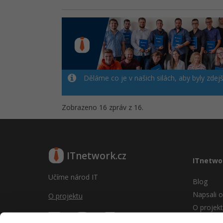
Děláme co je v našich silách, aby byly zdej
Zobrazeno 16 zpráv z 16.
ITnetwork.cz
ITnetwo
Učíme národ IT
Blog
Napsali o
O projektu
O projek
Reklama