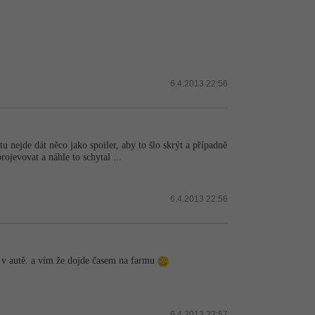
6.4.2013 22:56
u nejde dát něco jako spoiler, aby to šlo skrýt a případně
ojevovat a náhle to schytal ...
6.4.2013 22:56
m v autě. a vím že dojde časem na farmu
6.4.2013 22:57