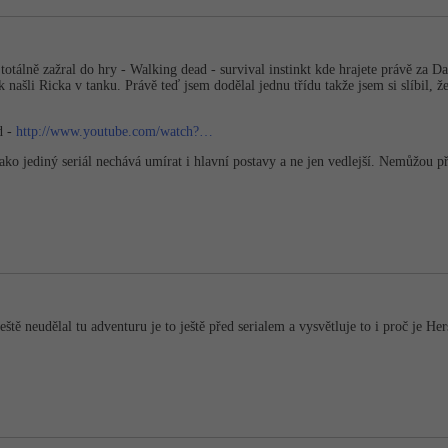
otálně zažral do hry - Walking dead - survival instinkt kde hrajete právě za Dar
 našli Ricka v tanku. Právě teď jsem dodělal jednu třídu takže jsem si slíbil, ž
d -
http://www.youtube.com/watch?…
ako jediný seriál nechává umírat i hlavní postavy a ne jen vedlejší. Nemůžou př
eště neudělal tu adventuru je to ještě před serialem a vysvětluje to i proč je Her