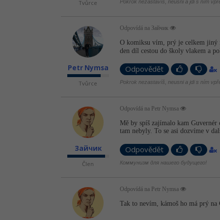
Pokrok nezastavíš, neusni a jdi s ním vpř
Tvůrce
Odpovídá na Зайчик
O komiksu vím, prý je celkem jiný n
den díl cestou do školy vlakem a p
Petr Nymsa
Odpovědět
Pokrok nezastavíš, neusni a jdi s ním vpř
Tvůrce
Odpovídá na Petr Nymsa
Mě by spíš zajímalo kam Guvernér o
tam nebyly. To se asi dozvíme v dalš
Зайчик
Odpovědět
Коммунизм для нашего будущего!
Člen
Odpovídá na Petr Nymsa
Tak to nevím, kámoš ho má prý na C