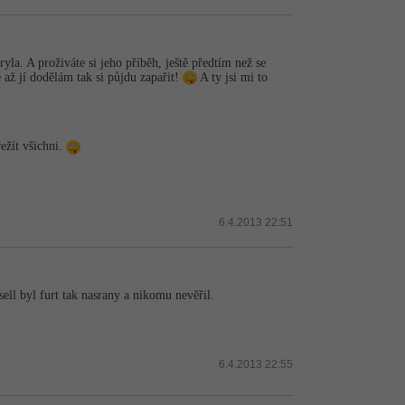
yla. A proživáte si jeho příběh, ještě předtím než se
e až jí dodělám tak si půjdu zapařit!
A ty jsi mi to
ežít všichni.
6.4.2013 22:51
sell byl furt tak nasrany a nikomu nevěřil.
6.4.2013 22:55