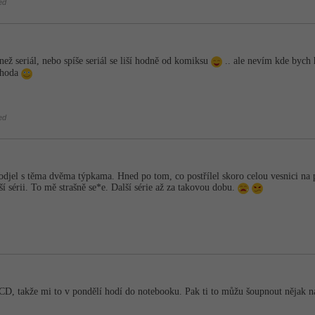
ed
ež seriál, nebo spíše seriál se liší hodně od komiksu
.. ale nevím kde bych 
ohoda
ed
djel s těma dvěma týpkama. Hned po tom, co postřílel skoro celou vesnici na 
í sérii. To mě strašně se*e. Další série až za takovou dobu.
D, takže mi to v pondělí hodí do notebooku. Pak ti to můžu šoupnout nějak na