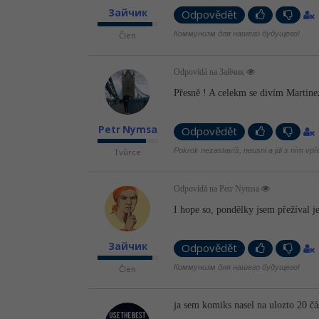
Зайчик
Odpovědět
Коммунизм для нашего будущего!
Člen
Odpovídá na Зайчик
Přesně ! A celekm se divím Martinez
Petr Nymsa
Odpovědět
Pokrok nezastavíš, neusni a jdi s ním vpř
Tvůrce
Odpovídá na Petr Nymsa
I hope so, pondělky jsem přežíval 
Зайчик
Odpovědět
Коммунизм для нашего будущего!
Člen
ja sem komiks nasel na ulozto 20 č