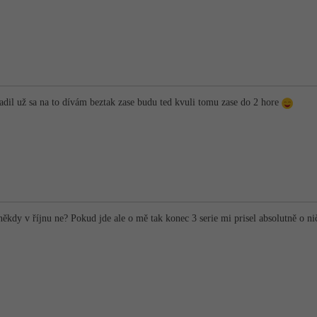
adil už sa na to dívám beztak zase budu ted kvuli tomu zase do 2 hore
 někdy v říjnu ne? Pokud jde ale o mě tak konec 3 serie mi prisel absolutně o