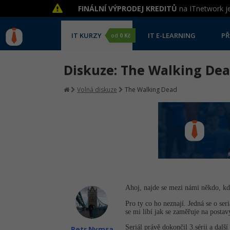
FINÁLNÍ VÝPRODEJ KREDITŮ
na ITnetwork je
IT KURZY
IT E-LEARNING
PŘ
od
0 Kč
Diskuze: The Walking De
Volná diskuze
The Walking Dead
Ahoj, najde se mezi námi někdo, kdo
Pro ty co ho neznají. Jedná se o ser
se mi líbí jak se zaměřuje na postav
Seriál právě dokončil 3.sérii a další
Petr Nymsa