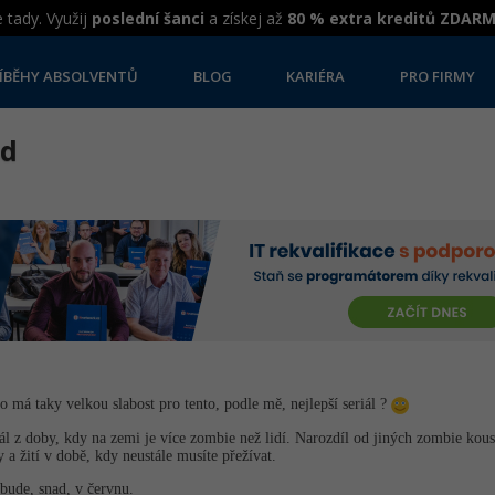
 tady. Využij
poslední šanci
a získej až
80 % extra kreditů ZDAR
ÍBĚHY ABSOLVENTŮ
BLOG
KARIÉRA
PRO FIRMY
ad
 má taky velkou slabost pro tento, podle mě, nejlepší seriál ?
iál z doby, kdy na zemi je více zombie než lidí. Narozdíl od jiných zombie kousk
y a žití v době, kdy neustále musíte přežívat.
 bude, snad, v červnu.