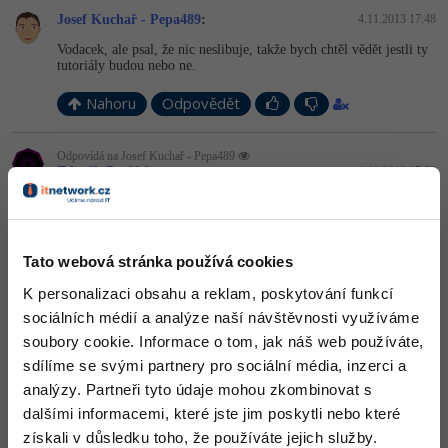
Video
Josef Kuchař - Pepa489
:
4.11.2013 17:48
-41%
Copywriter
Algoritmy
Time management
Ostatní
Vodacek, ale psal, že nic neslibuje, takže bych chtěl vědět jestli ty
tutoriály budou nebo ne.
-10%
WordPress specialista
Umělá inteligence (AI)
Windows
Fórum
Nahoru
Odpovědět
SEO specialista
Pro děti
Linux
Odpovídá na Josef Kuchař - Pepa489
Zdeněk Pavlátka
:
4.11.2013 17:52
Více
Sítě
Tak to napiš do tamtoho vlákna.
Fórum
Kybernetická bezpečnost
Nahoru
Odpovědět
Tato webová stránka používá cookies
Elektronický podpis
Josef Kuchař - Pepa489
:
4.11.2013 18:00
K personalizaci obsahu a reklam, poskytování funkcí
sociálních médií a analýze naší návštěvnosti využíváme
začal jsem to psát sem tak už to nebudu měnit.
Fórum
soubory cookie. Informace o tom, jak náš web používáte,
sdílíme se svými partnery pro sociální média, inzerci a
Nahoru
Odpovědět
analýzy. Partneři tyto údaje mohou zkombinovat s
dalšími informacemi, které jste jim poskytli nebo které
získali v důsledku toho, že používáte jejich služby.