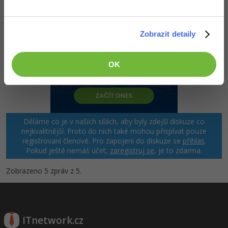
Zobrazit detaily
OK
Děláme co je v našich silách, aby byly zdejší diskuze co
nejkvalitnější. Proto do nich také mohou přispívat pouze
registrovaní členové. Pro zapojení do diskuze se
přihlas
.
Pokud ještě nemáš účet,
zaregistruj se
, je to zdarma.
Zobrazeno 5 zpráv z 5.
ITnetwork.cz