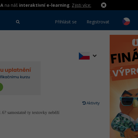
MA
na náš
interaktivní e-learning
.
Zjisti více:
Přihlásit se
Registrovat
Aktivity
1.6? samostatně ty textovky neběží