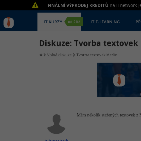
FINÁLNÍ VÝPRODEJ KREDITŮ
na ITnetwork je
IT KURZY
IT E-LEARNING
PŘ
od
0 Kč
Diskuze: Tvorba textovek
Volná diskuze
Tvorba textovek Merlin
Mám několik stažených textovek z Me
h.honzicek