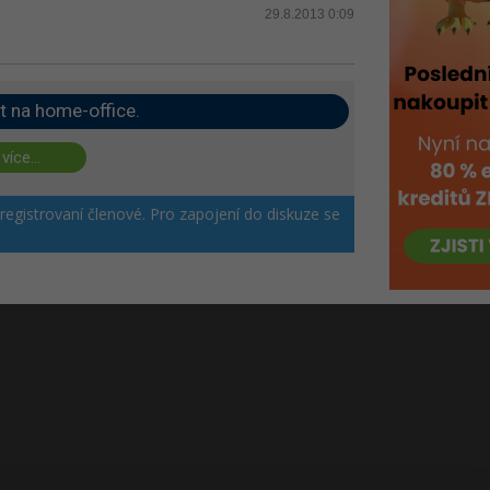
29.8.2013 0:09
t na home-office.
 více...
 registrovaní členové. Pro zapojení do diskuze se