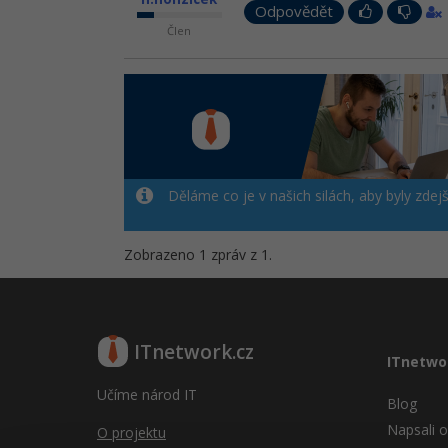
Odpovědět
Člen
Děláme co je v našich silách, aby byly zdej
Zobrazeno 1 zpráv z 1.
ITnetwork.cz
ITnetwo
Učíme národ IT
Blog
Napsali o
O projektu