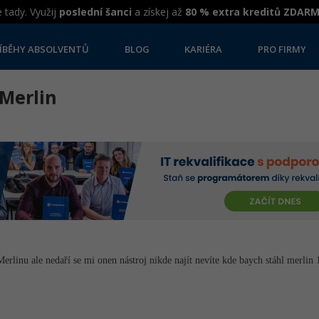
 tady. Využij
poslední šanci
a získej až
80 % extra kreditů ZDAR
ÍBĚHY ABSOLVENTŮ
BLOG
KARIÉRA
PRO FIRMY
 Merlin
rlinu ale nedaří se mi onen nástroj nikde najít nevíte kde baych stáhl merlin 