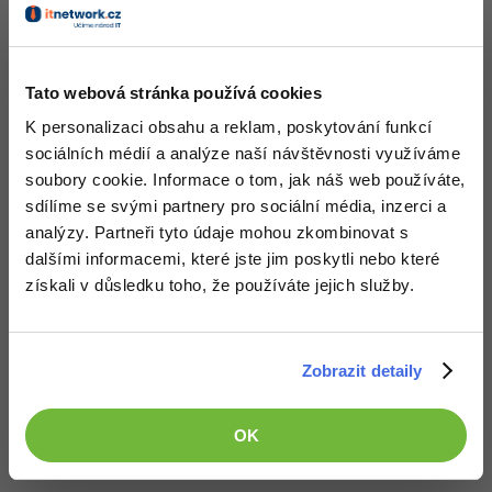
Nahoru
Odpovědět
Odpovídá na David Hartinger
Raiper34
:
13.8.2012 19:01
Tato webová stránka používá cookies
Classic a C2 su principovo totožne
inak Bezza napísal dobre
K personalizaci obsahu a reklam, poskytování funkcí
sociálních médií a analýze naší návštěvnosti využíváme
Nahoru
Odpovědět
soubory cookie. Informace o tom, jak náš web používáte,
sdílíme se svými partnery pro sociální média, inzerci a
honza30:
14.8.2012 0:49
analýzy. Partneři tyto údaje mohou zkombinovat s
Zatím jsem v constructu udělal hru co má jediný level ale je
dalšími informacemi, které jste jim poskytli nebo které
docela náročné ho udělat ale dá se cheatovat a dost jednoduše a
získali v důsledku toho, že používáte jejich služby.
kdo na to přijde udělá ji během několika minut
http://html5hry.ic.cz/…a%20kocicka/
Nahoru
Odpovědět
Zobrazit detaily
Odpovídá na
honza30:
15.8.2012 14:04
OK
Já to tam našel a pomohlo to díky