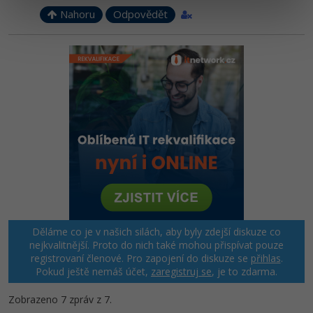
Nahoru
Odpovědět
Děláme co je v našich silách, aby byly zdejší diskuze co
nejkvalitnější. Proto do nich také mohou přispívat pouze
registrovaní členové. Pro zapojení do diskuze se
přihlas
.
Pokud ještě nemáš účet,
zaregistruj se
, je to zdarma.
Zobrazeno 7 zpráv z 7.