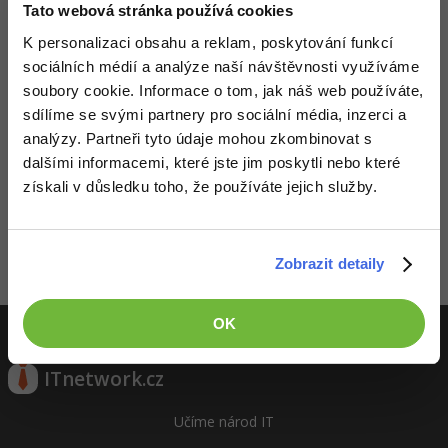
Video
Tato webová stránka používá cookies
-41%
Copywriter
Algoritmy
K personalizaci obsahu a reklam, poskytování funkcí
Time management
Ostatní
sociálních médií a analýze naší návštěvnosti využíváme
-10%
WordPress specialista
Umělá inteligence (AI)
Windows
soubory cookie. Informace o tom, jak náš web používáte,
Fórum
sdílíme se svými partnery pro sociální média, inzerci a
SEO specialista
Pro děti
Linux
analýzy. Partneři tyto údaje mohou zkombinovat s
dalšími informacemi, které jste jim poskytli nebo které
Více
Děláme co je v našich silách, aby byly zdejší diskuze co
Sítě
získali v důsledku toho, že používáte jejich služby.
nejkvalitnější. Proto do nich také mohou přispívat pouze
registrovaní členové. Pro zapojení do diskuze se
přihlas
.
Fórum
Kybernetická bezpečnost
Pokud ještě nemáš účet,
zaregistruj se
, je to zdarma.
Zobrazit detaily
Elektronický podpis
Zobrazeno 2 zpráv z 2.
OK
Fórum
ITnetwork.cz
Učíme národ IT