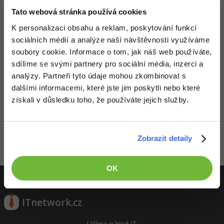
Video
Tato webová stránka používá cookies
-41%
Copywriter
Algoritmy
Time management
Ostatní
K personalizaci obsahu a reklam, poskytování funkcí
-10%
sociálních médií a analýze naší návštěvnosti využíváme
WordPress specialista
Umělá inteligence (AI)
Windows
Fórum
soubory cookie. Informace o tom, jak náš web používáte,
sdílíme se svými partnery pro sociální média, inzerci a
SEO specialista
Pro děti
Linux
analýzy. Partneři tyto údaje mohou zkombinovat s
dalšími informacemi, které jste jim poskytli nebo které
Více
Sítě
získali v důsledku toho, že používáte jejich služby.
Děláme co je v našich silách, aby byly zdejší diskuze co
Fórum
nejkvalitnější. Proto do nich také mohou přispívat pouze
Kybernetická bezpečnost
registrovaní členové. Pro zapojení do diskuze se
přihlas
.
Pokud ještě nemáš účet,
zaregistruj se
, je to zdarma.
Zobrazit detaily
Elektronický podpis
Zobrazeno 2 zpráv z 2.
Fórum
OK
ITnetwork.cz
Učíme národ IT