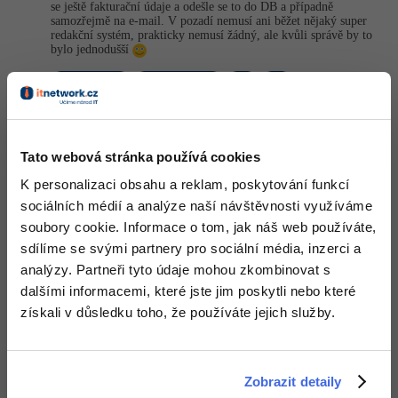
se ještě fakturační údaje a odešle se to do DB a případně
samozřejmě na e-mail. V pozadí nemusí ani běžet nějaký super
redakční systém, prakticky nemusí žádný, ale kvůli správě by to
bylo jednodušší
+1
Nahoru
Odpovědět
Libor Šimo (libcosenior)
:
3.1.2014 15:40
Díky, tak sa toho pustím.
Tato webová stránka používá cookies
K personalizaci obsahu a reklam, poskytování funkcí
Nahoru
Odpovědět
sociálních médií a analýze naší návštěvnosti využíváme
soubory cookie. Informace o tom, jak náš web používáte,
sdílíme se svými partnery pro sociální média, inzerci a
Odpovídá na Libor Šimo (libcosenior)
Kit
:
3.1.2014 15:46
analýzy. Partneři tyto údaje mohou zkombinovat s
Nejjednodušší to skutečně bude v PHP. Kapacita freewebu určitě
dalšími informacemi, které jste jim poskytli nebo které
stačit bude.
získali v důsledku toho, že používáte jejich služby.
Jen tam nedávej fotky 4 Mpx. Ne kvůli kapacitě, ale kvůli
rychlosti prohlížení. 300×400 px obvykle úplně stačí. Takových
fotek na freeweb nahraješ tisíce.
Zobrazit detaily
Na hlavní stránce udělej login a odkaz na registrační formulář.