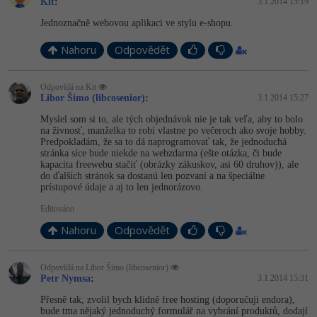
Kit
:
3.1.2014 15:19
Jednoznačně webovou aplikaci ve stylu e-shopu.
Nahoru
Odpovědět
Odpovídá na Kit
Libor Šimo (libcosenior)
:
3.1.2014 15:27
Myslel som si to, ale tých objednávok nie je tak veľa, aby to bolo
na živnosť, manželka to robí vlastne po večeroch ako svoje hobby.
Predpokladám, že sa to dá naprogramovať tak, že jednoduchá
stránka síce bude niekde na webzdarma (ešte otázka, či bude
kapacita freewebu stačiť (obrázky zákuskov, asi 60 druhov)), ale
do ďalších stránok sa dostanú len pozvaní a na špeciálne
prístupové údaje a aj to len jednorázovo.
Editováno
Nahoru
Odpovědět
Odpovídá na Libor Šimo (libcosenior)
Petr Nymsa
:
3.1.2014 15:31
Přesně tak, zvolil bych klidně free hosting (doporučuji endora),
bude tma nějaký jednoduchý formulář na vybrání produktů, dodají