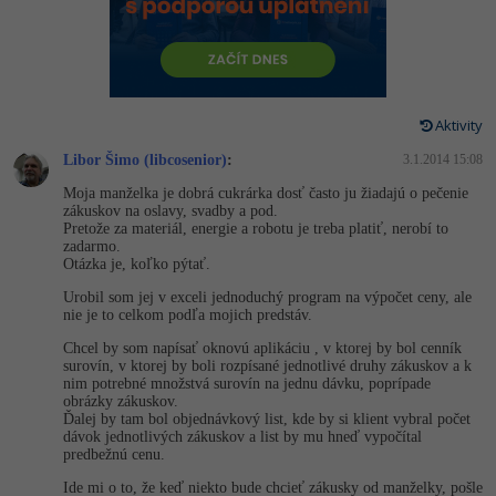
-80%
Vývojář mobilních aplikací
-80%
Python
Digitální gramotnost
Photoshop
HTML5, CSS3, Bootstrap, SEO
PHP
-80%
-30%
Specialista na AI a bigdata
-80%
JavaScript
Marketing
Adobe Illustrator
SQL a databáze
JavaScript
-80%
C# Game developer
-30%
PHP
Aktivity
WordPress
Adobe Lightroom
Testování a verzování
Python
Libor Šimo (libcosenior)
:
3.1.2014 15:08
-80%
-30%
Webdesigner
-15%
C++
SEO
Adobe XD
Moja manželka je dobrá cukrárka dosť často ju žiadajú o pečenie
UML a návrhové vzory
HTML / CSS
zákuskov na oslavy, svadby a pod.
-80%
Tester
-25%
Swift
Pretože za materiál, energie a robotu je treba platiť, nerobí to
UX
Adobe InDesign
zadarmo.
React
UML a návrhové vzory
Otázka je, koľko pýtať.
-80%
Systémový administrátor
Kotlin
Business
Adobe After Effects
Urobil som jej v exceli jednoduchý program na výpočet ceny, ale
Spring
MySQL/MariaDB
nie je to celkom podľa mojich predstáv.
-80%
-25%
Grafik / UX/UI návrhář
-80%
C
Kryptoměny
Blender
Chcel by som napísať oknovú aplikáciu , v ktorej by bol cenník
ASP.NET MVC
MS-SQL
surovín, v ktorej by boli rozpísané jednotlivé druhy zákuskov a k
-30%
3D grafik
VB.NET
nim potrebné množstvá surovín na jednu dávku, poprípade
Copywriting
Inkscape
obrázky zákuskov.
Django
SQLite
Ďalej by tam bol objednávkový list, kde by si klient vybral počet
-80%
Projektový manažer
-80%
SQL
dávok jednotlivých zákuskov a list by mu hneď vypočítal
MS Office
Fotografování
predbežnú cenu.
Best practices
-80%
Databázový analytik
Návrh SW
Ide mi o to, že keď niekto bude chcieť zákusky od manželky, pošle
Google Dokumenty