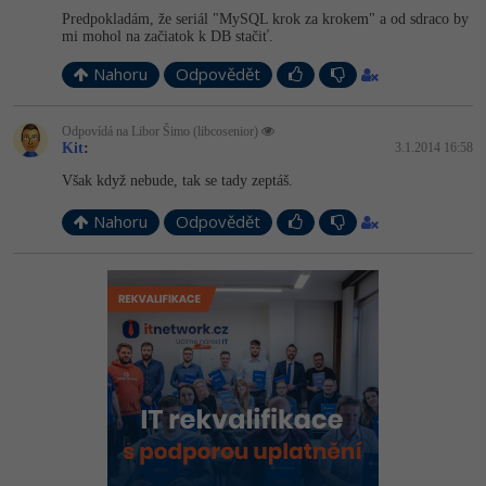
Predpokladám, že seriál "MySQL krok za krokem" a od sdraco by
mi mohol na začiatok k DB stačiť.
Nahoru
Odpovědět
Odpovídá na Libor Šimo (libcosenior)
Kit
:
3.1.2014 16:58
Však když nebude, tak se tady zeptáš.
Nahoru
Odpovědět