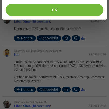
Nahoru
Odpovědět
OK
Odpovídá na Kit
Libor Šimo (libcosenior)
:
3.1.2014 15:55
Ktorú verziu PHP použiť, aby to išlo na endore?
Nahoru
Odpovědět
Odpovídá na Libor Šimo (libcosenior)
Kit
:
3.1.2014 16:03
Tuším, že na Endoře běží PHP 5.4, ale když to napíšeš pro PHP
5.3, tak ti to poběží skoro všude (kromě WZ). Níž bych už nešel a
výš také ještě ne.
Osobně na lokálu používám PHP 5.4, protože obsahuje webserver.
Nepotřebuji Apache.
Nahoru
Odpovědět
Odpovídá na Petr Nymsa
Libor Šimo (libcosenior)
:
3.1.2014 16:48