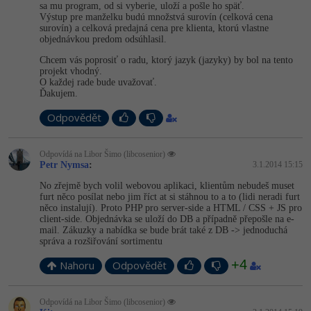
Video
sa mu program, od si vyberie, uloží a pošle ho späť.
Výstup pre manželku budú množstvá surovín (celková cena
-41%
Copywriter
Algoritmy
surovín) a celková predajná cena pre klienta, ktorú vlastne
Time management
Ostatní
objednávkou predom odsúhlasil.
-10%
WordPress specialista
Umělá inteligence (AI)
Chcem vás poprosiť o radu, ktorý jazyk (jazyky) by bol na tento
Windows
Fórum
projekt vhodný.
O každej rade bude uvažovať.
SEO specialista
Pro děti
Ďakujem.
Linux
Odpovědět
Více
Sítě
Odpovídá na Libor Šimo (libcosenior)
Fórum
Kybernetická bezpečnost
Petr Nymsa
:
3.1.2014 15:15
No zřejmě bych volil webovou aplikaci, klientům nebudeš muset
Elektronický podpis
furt něco posílat nebo jim říct at si stáhnou to a to (lidi neradi furt
něco instalují). Proto PHP pro server-side a HTML / CSS + JS pro
client-side. Objednávka se uloží do DB a případně přepošle na e-
Fórum
mail. Zákuzky a nabídka se bude brát také z DB -> jednoduchá
správa a rozšiřování sortimentu
+4
Nahoru
Odpovědět
Odpovídá na Libor Šimo (libcosenior)