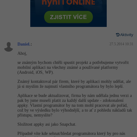
-80%
Vývojář mobilních aplikací
-80%
Python
Digitální gramotnost
Photoshop
HTML5, CSS3, Bootstrap, SEO
PHP
-80%
-30%
Specialista na AI a bigdata
-80%
JavaScript
Marketing
Adobe Illustrator
SQL a databáze
JavaScript
-80%
C# Game developer
-30%
PHP
Aktivity
WordPress
Adobe Lightroom
Testování a verzování
Python
Daniel.
:
27.5.2014 10:31
-80%
-30%
Webdesigner
-15%
C++
SEO
Adobe XD
Ahoj,
UML a návrhové vzory
HTML / CSS
-80%
Tester
-25%
Swift
se známým bychom chtěli spustit projekt a potřebujeme vytvořit
UX
Adobe InDesign
mobilní aplikaci na všechny známé a používané platformy
React
UML a návrhové vzory
(Android, iOS, WP).
-80%
Systémový administrátor
Kotlin
Business
Adobe After Effects
Známý kontaktoval pár firem, které by aplikaci mohly udělat, ale
Spring
MySQL/MariaDB
já si myslím že najmutí vlastního programátora by bylo lepší.
-80%
-25%
Grafik / UX/UI návrhář
-80%
C
Kryptoměny
Blender
Aplikace se bude aktualizovat, firma by nám udělala jednu verzi a
ASP.NET MVC
MS-SQL
pak by jsme museli platit za každý další update - zdokonalení
-30%
3D grafik
appky. Vlastní programátor by na tom mohl pracovat ale pořád,
VB.NET
Copywriting
Inkscape
což by ve výsledku bylo výhodnější, a to ať z pohledu nákladů tak
Django
SQLite
přístupu, nemyslíte?
-80%
Projektový manažer
-80%
SQL
MS Office
Fotografování
Složitost appky asi jako Snapchat.
Best practices
-80%
Databázový analytik
Případně víte kde sehnat/hledat programátora který by pro nás
Návrh SW
Google Dokumenty