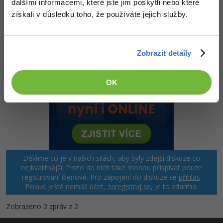
dalšími informacemi, které jste jim poskytli nebo které
Nahoru
Odpovědět
získali v důsledku toho, že používáte jejich služby.
Zobrazit detaily
OK
Děláme co je v našich silách, aby byly zdejší diskuze co
nejkvalitnější. Proto do nich také mohou přispívat pouze
registrovaní členové. Pro zapojení do diskuze se
přihlas
.
Pokud ještě nemáš účet,
zaregistruj se
, je to zdarma.
Zobrazeno 2 zpráv z 2.