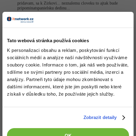
pridavam, sa k Zirkovi... neznalemu cloveku to ajtak bude
pripominatspa­nielsku dedinu...
a k tej vyslovnosti, Java ako kazdy jeden anglicky/americky/
pojem nevyslovuje presne ako sa pise, u Anglicanoch,
Americanoch a inych anglicky hovoriacich krajin sa nevyslovuje
presne ako sa cita
Tato webová stránka používá cookies
Nahoru
Odpovědět
K personalizaci obsahu a reklam, poskytování funkcí
sociálních médií a analýze naší návštěvnosti využíváme
Kit
:
22.1.2014 14:12
soubory cookie. Informace o tom, jak náš web používáte,
Také jsem se divil, když jsem poprvé slyšel, že AJAX se vyslovuje
sdílíme se svými partnery pro sociální média, inzerci a
"ejdžiks".
analýzy. Partneři tyto údaje mohou zkombinovat s
+1
dalšími informacemi, které jste jim poskytli nebo které
Nahoru
Odpovědět
získali v důsledku toho, že používáte jejich služby.
Odpovídá na Kit
Michal Žůrek - misaz
:
22.1.2014 14:17
Tak tohle vyslovuji normálně ajax.
Zobrazit detaily
Nahoru
Odpovědět
OK