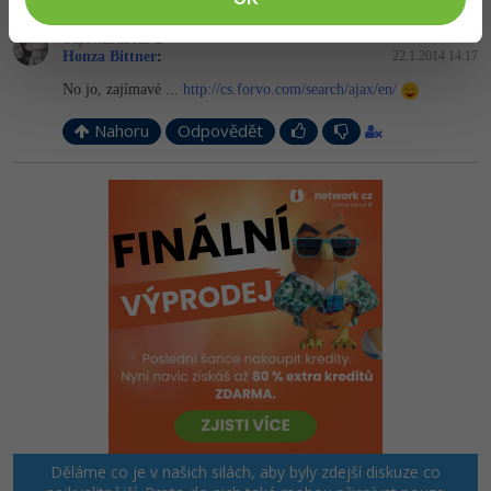
Odpovídá na Kit
Honza Bittner
:
22.1.2014 14:17
No jo, zajímavé ...
http://cs.forvo.com/search/ajax/en/
Nahoru
Odpovědět
Děláme co je v našich silách, aby byly zdejší diskuze co