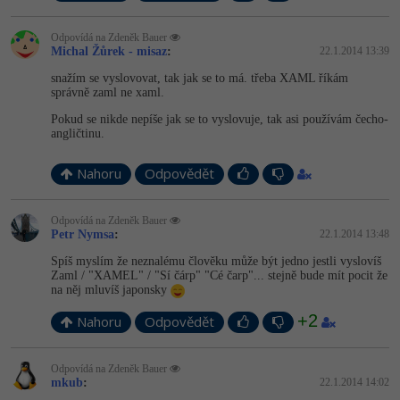
Video
-41%
Copywriter
Algoritmy
Time management
Odpovídá na Zdeněk Bauer
Ostatní
Michal Žůrek - misaz
:
22.1.2014 13:39
-10%
WordPress specialista
Umělá inteligence (AI)
snažím se vyslovovat, tak jak se to má. třeba XAML říkám
Windows
Fórum
správně zaml ne xaml.
SEO specialista
Pro děti
Pokud se nikde nepíše jak se to vyslovuje, tak asi používám čecho-
Linux
angličtinu.
Více
Sítě
Nahoru
Odpovědět
Fórum
Kybernetická bezpečnost
Odpovídá na Zdeněk Bauer
Petr Nymsa
:
22.1.2014 13:48
Elektronický podpis
Spíš myslím že neznalému člověku může být jedno jestli vyslovíš
Zaml / "XAMEL" / "Sí čárp" "Cé čarp"... stejně bude mít pocit že
Fórum
na něj mluvíš japonsky
+2
Nahoru
Odpovědět
Odpovídá na Zdeněk Bauer
mkub
:
22.1.2014 14:02