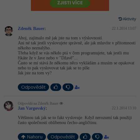
-80%
Vývojář mobilních aplikací
-80%
Python
Digitální gramotnost
Photoshop
HTML5, CSS3, Bootstrap, SEO
PHP
-80%
-30%
Specialista na AI a bigdata
Aktivity
-80%
JavaScript
Marketing
Adobe Illustrator
SQL a databáze
JavaScript
Zdeněk Bauer
:
22.1.2014 13:07
-80%
C# Game developer
-30%
PHP
WordPress
Adobe Lightroom
Ahoj, zajímalo mě jak jste na tom s výslovností.
Testování a verzování
Python
Ani né tak jestli vyslovujete správně, ale jak mluvíte v přítomnosti
-80%
-30%
Webdesigner
někoho neznalýho.
-15%
C++
SEO
Adobe XD
Třeba když se vás někdo ptá v čem programujete, tak jestli mu
UML a návrhové vzory
HTML / CSS
říkáte že v Jave nebo v "Džavě"...
-80%
Tester
Často se mi stává že někomu něco vykládám a musím se opakovat
-25%
Swift
UX
Adobe InDesign
nebo to pak vyslovovat tak jak se to píše.
React
UML a návrhové vzory
Jak jste na tom vy?
-80%
Systémový administrátor
Kotlin
Business
Adobe After Effects
Spring
MySQL/MariaDB
Odpovědět
-80%
-25%
Grafik / UX/UI návrhář
-80%
C
Kryptoměny
Blender
ASP.NET MVC
MS-SQL
Odpovídá na Zdeněk Bauer
-30%
3D grafik
VB.NET
Jan Vargovský
:
22.1.2014 13:10
Copywriting
Inkscape
Django
SQLite
Většinou tak jak se to fakt vyslovuje. Když nerozumí tak použiji
-80%
Projektový manažer
-80%
SQL
často společností oblíbenou čecho-angličtinu.
MS Office
Fotografování
Best practices
-80%
Databázový analytik
Nahoru
Odpovědět
Návrh SW
Google Dokumenty