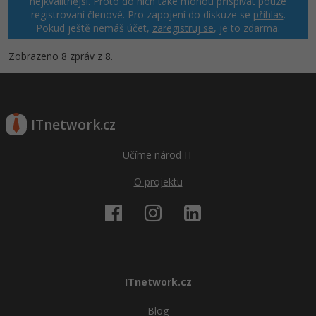
nejkvalitnější. Proto do nich také mohou přispívat pouze
registrovaní členové. Pro zapojení do diskuze se
přihlas
.
Pokud ještě nemáš účet,
zaregistruj se
, je to zdarma.
Zobrazeno 8 zpráv z 8.
ITnetwork.cz
Učíme národ IT
O projektu
ITnetwork.cz
Blog