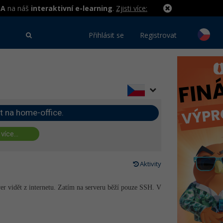
MA
na náš
interaktivní e-learning
.
Zjisti více:
Přihlásit se
Registrovat
t na home-office.
 více...
Aktivity
ver vidět z internetu. Zatím na serveru běží pouze SSH. V