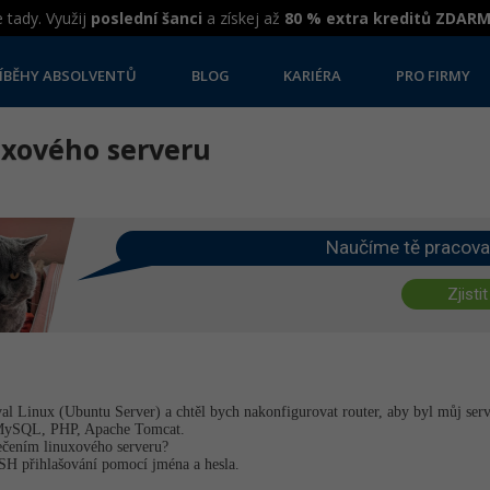
 tady. Využij
poslední šanci
a získej až
80 % extra kreditů ZDAR
ÍBĚHY ABSOLVENTŮ
BLOG
KARIÉRA
PRO FIRMY
uxového serveru
Naučíme tě pracova
Zjistit
oval Linux (Ubuntu Server) a chtěl bych nakonfigurovat router, aby byl můj ser
MySQL, PHP, Apache Tomcat.
ečením linuxového serveru?
SSH přihlašování pomocí jména a hesla.