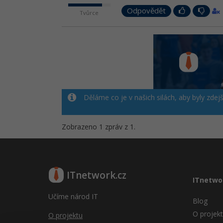
Odpovědět
Tvůrce
Děláme co je v našich silách, aby byly zdej
Zobrazeno 1 zpráv z 1.
ITnetwork.cz
ITnetwo
Učíme národ IT
Blog
O projek
O projektu