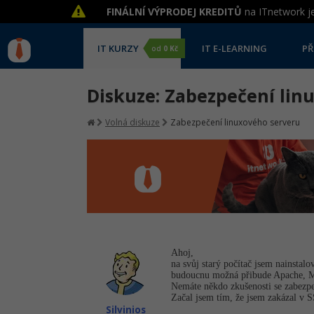
FINÁLNÍ VÝPRODEJ KREDITŮ
na ITnetwork je
IT KURZY
IT E-LEARNING
PŘ
od
0 Kč
Diskuze: Zabezpečení lin
Volná diskuze
Zabezpečení linuxového serveru
Ahoj,
na svůj starý počítač jsem nainstal
budoucnu možná přibude Apache, 
Nemáte někdo zkušenosti se zabezp
Začal jsem tím, že jsem zakázal v 
Silvinios