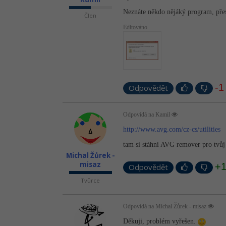
Neznáte někdo nějáký program, přes 
Člen
Editováno
-1
Odpovědět
Odpovídá na Kamil
http://www.avg.com/cz-cs/utilities
tam si stáhni AVG remover pro tvůj
Michal Žůrek -
misaz
+
Odpovědět
Tvůrce
Odpovídá na Michal Žůrek - misaz
Děkuji, problém vyřešen.