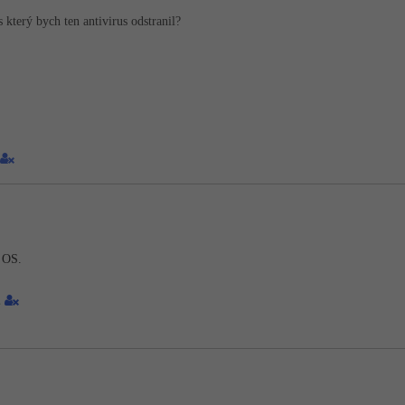
který bych ten antivirus odstranil?
 OS.
1