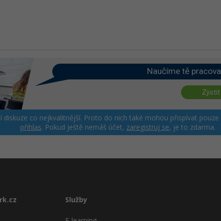
Naučíme tě pracova
Zjistit
ší diskuze co nejkvalitnější. Proto do nich také mohou přispívat pouze
přihlas
. Pokud ještě nemáš účet,
zaregistruj se
, je to zdarma.
rk.cz
Služby
E-learning