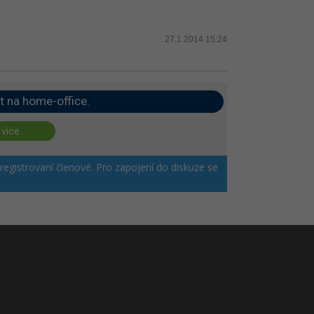
27.1.2014 15:24
t na home-office.
 více...
 registrovaní členové. Pro zapojení do diskuze se