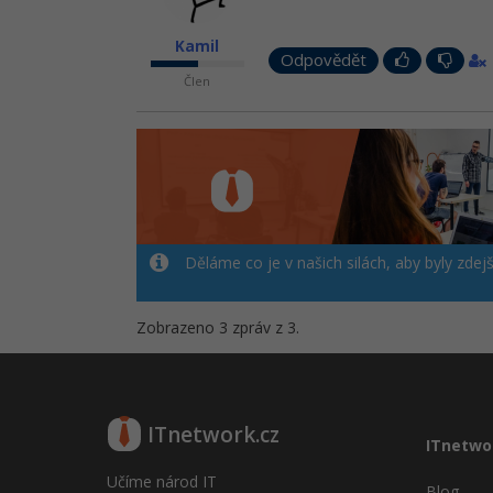
Kamil
Odpovědět
Člen
Děláme co je v našich silách, aby byly zdej
Zobrazeno 3 zpráv z 3.
ITnetwork.cz
ITnetwo
Učíme národ IT
Blog