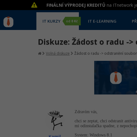
FINÁLNÍ VÝPRODEJ KREDITŮ
na ITnetwork je
IT KURZY
IT E-LEARNING
PŘ
od
0 Kč
Diskuze: Žádost o radu ->
Volná diskuze
Žádost o radu -> odstranění souborů
Zdravím vás,
chci se zeptat, chci odstranit anti
mi odinstalačka spadne, z nepochop
System: Windows 8.1
Kamil