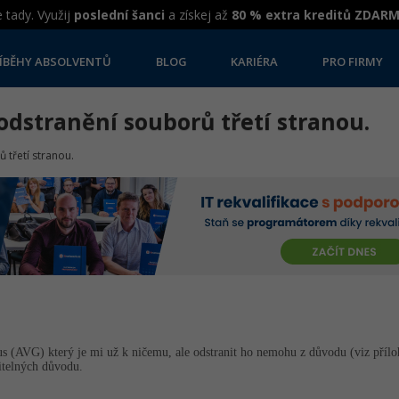
 tady. Využij
poslední šanci
a získej až
80 % extra kreditů ZDAR
ÍBĚHY ABSOLVENTŮ
BLOG
KARIÉRA
PRO FIRMY
 odstranění souborů třetí stranou.
 třetí stranou.
virus (AVG) který je mi už k ničemu, ale odstranit ho nemohu z důvodu (viz př
itelných důvodu.