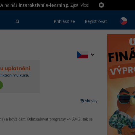
MA
na náš
interaktivní e-learning
.
Zjisti více:
Přihlásit se
Registrovat
Aktivity
íloha) a když dám Odinstalovat programy -> AVG, tak se