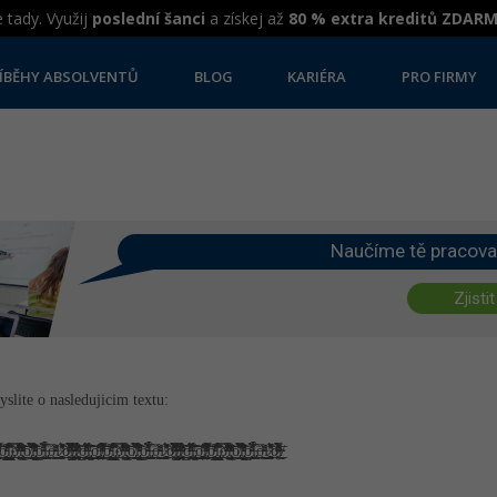
 tady. Využij
poslední šanci
a získej až
80 % extra kreditů ZDAR
ÍBĚHY ABSOLVENTŮ
BLOG
KARIÉRA
PRO FIRMY
Naučíme tě pracova
Zjistit
yslite o nasledujicim textu:
̙̦̗̠̯͔̣̉̾ͪ̆ͤ̿͊̂͋̋ͤͬ́̔ͭ̚͟͝͝o̵͊ͭ̍̊ͤ͆̇͊̍ͥ͘͏̻͔̭͕̖̘̯̙̯̳̝͕̳͇̜͖͙ḷ̢̻̜̫̟͓̳̳͈̺̖̗̲̿̏͑̇̌̄̈̓͑̀́͘oͭ̿ͫͯ̔̈͋̊̓ͮ̄͗̈́̓͂̾ͯ͘͘͞҉̖̩̮̞̜͉̲̼̦lͯ̆̀̀ͧͨͧ̇̋ͥ̓̒ͭͦ͊͟͏͔̳̥͇̠̩̼̲̦̥̯̙̻͘ǒ̸̢̖͇̩̭̖̑̑̊̈́͑̀̎͑͂͆̂̿̀͘͡l̡ͨ͒̉́̆̑ͯͭ̃͌̐͊ͪ̒̄̌̑ͩ͏͓̪̝̲̝͓̺͈̘̠̫̘o̴̴̝̙̫̘̘̜̭̜̰̳̖͓̱̖̙͉ͪ͑̓ͣ̈́͑̍̉̚̕͟l̶̢̢̩̲̠̣͖̫͕͖̱͆̀̀̔̂͢ỏ̶̴̟̲͖͇̻ͪ̄͌ͯ͢͜ľ̷̛̯͔͚͚̖̹̫̖̠̫̭̗ͧ̊̌͛̋̎̊́̚͢͢ȯ̷̯͍͍̫̦ͪ̂ͫ́̋͌̿͛̀ͩ́̀͂ͮ͟͞l̴̸̴̘̫̩̗̞̻͓̳̳̟͍͙͇͈͓͓̯̬̫ͦ̿͋ͣ̏́̀͒͒͆ͧ̚l̷͓̰̬͓̩͖̻̜̞̦̦̩̹̲̭͍̙̱̽̉ͣͭ̔̃̽̆̇ͩ̒ͦ̎ͬ́͠o̶̞̩̻͇̫̠̞̳̬̹̬̮͕͚̭͔̯̖ͤͥ̏͆́̒̐́ͪͧͦ̈̎͡͝l̵̢̺̩̟̹͔̝̠̩͈̮̭̞̭̰͖̹͈̓̑ͬ̆́̀̋͜͝ͅo̦͖̖̘͇͍̥͚̩̦̝̥̗͚̠͙͚͇̾̔͗͗ͪͪ̔͜͝l̸̡͍̟̫̙̦̗̠̯͔̣̉̾ͪ̆ͤ̿͊̂͋̋ͤͬ́̔ͭ̚͟͝͝o̵͊ͭ̍̊ͤ͆̇͊̍ͥ͘͏̻͔̭͕̖̘̯̙̯̳̝͕̳͇̜͖͙ḷ̢̻̜̫̟͓̳̳͈̺̖̗̲̿̏͑̇̌̄̈̓͑̀́͘oͭ̿ͫͯ̔̈͋̊̓ͮ̄͗̈́̓͂̾ͯ͘͘͞҉̖̩̮̞̜͉̲̼̦lͯ̆̀̀ͧͨͧ̇̋ͥ̓̒ͭͦ͊͟͏͔̳̥͇̠̩̼̲̦̥̯̙̻͘ǒ̸̢̖͇̩̭̖̑̑̊̈́͑̀̎͑͂͆̂̿̀͘͡l̡ͨ͒̉́̆̑ͯͭ̃͌̐͊ͪ̒̄̌̑ͩ͏͓̪̝̲̝͓̺͈̘̠̫̘o̴̴̝̙̫̘̘̜̭̜̰̳̖͓̱̖̙͉ͪ͑̓ͣ̈́͑̍̉̚̕͟l̶̢̢̩̲̠̣͖̫͕͖̱͆̀̀̔̂͢ỏ̶̴̟̲͖͇̻ͪ̄͌ͯ͢͜ľ̷̛̯͔͚͚̖̹̫̖̠̫̭̗ͧ̊̌͛̋̎̊́̚͢͢ȯ̷̯͍͍̫̦ͪ̂ͫ́̋͌̿͛̀ͩ́̀͂ͮ͟͞l̴̸̴̘̫̩̗̞̻͓̳̳̟͍͙͇͈͓͓̯̬̫ͦ̿͋ͣ̏́̀͒͒͆ͧ̚l̷͓̰̬͓̩͖̻̜̞̦̦̩̹̲̭͍̙̱̽̉ͣͭ̔̃̽̆̇ͩ̒ͦ̎ͬ́͠o̶̞̩̻͇̫̠̞̳̬̹̬̮͕͚̭͔̯̖ͤͥ̏͆́̒̐́ͪͧͦ̈̎͡͝l̵̢̺̩̟̹͔̝̠̩͈̮̭̞̭̰͖̹͈̓̑ͬ̆́̀̋͜͝ͅo̦͖̖̘͇͍̥͚̩̦̝̥̗͚̠͙͚͇̾̔͗͗ͪͪ̔͜͝l̸̡͍̟̫̙̦̗̠̯͔̣̉̾ͪ̆ͤ̿͊̂͋̋ͤͬ́̔ͭ̚͟͝͝o̵͊ͭ̍̊ͤ͆̇͊̍ͥ͘͏̻͔̭͕̖̘̯̙̯̳̝͕̳͇̜͖͙ḷ̢̻̜̫̟͓̳̳͈̺̖̗̲̿̏͑̇̌̄̈̓͑̀́͘oͭ̿ͫͯ̔̈͋̊̓ͮ̄͗̈́̓͂̾ͯ͘͘͞҉̖̩̮̞̜͉̲̼̦lͯ̆̀̀ͧͨͧ̇̋ͥ̓̒ͭͦ͊͟͏͔̳̥͇̠̩̼̲̦̥̯̙̻͘ǒ̸̢̖͇̩̭̖̑̑̊̈́͑̀̎͑͂͆̂̿̀͘͡l̡ͨ͒̉́̆̑ͯͭ̃͌̐͊ͪ̒̄̌̑ͩ͏͓̪̝̲̝͓̺͈̘̠̫̘o̴̴̝̙̫̘̘̜̭̜̰̳̖͓̱̖̙͉ͪ͑̓ͣ̈́͑̍̉̚̕͟l̶̢̢̩̲̠̣͖̫͕͖̱͆̀̀̔̂͢ỏ̶̴̟̲͖͇̻ͪ̄͌ͯ͢͜ľ̷̛̯͔͚͚̖̹̫̖̠̫̭̗ͧ̊̌͛̋̎̊́̚͢͢ȯ̷̯͍͍̫̦ͪ̂ͫ́̋͌̿͛̀ͩ́̀͂ͮ͟͞l̴̸̴̘̫̩