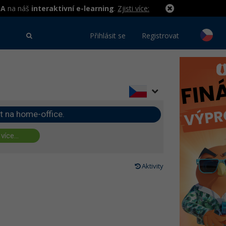
MA
na náš
interaktivní e-learning
.
Zjisti více:
Přihlásit se
Registrovat
t na home-office.
 více...
Aktivity