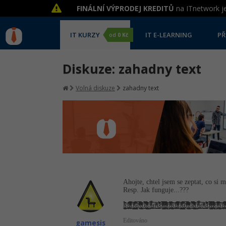
FINÁLNÍ VÝPRODEJ KREDITŮ
na ITnetwork je
IT KURZY
IT E-LEARNING
PŘ
od
0 Kč
Diskuze: zahadny text
Volná diskuze
zahadny text
Ahojte, chtel jsem se zeptat, co si m
Resp. Jak funguje...???
l̵̢̺̩̟̹͔̝̠̩͈̮̭̞̭̰͖̹͈̓̑ͬ̆́̀̋͜͝ͅo̦͖̖̘͇͍̥͚̩̦̝̥̗͚̠͙͚͇̾̔͗͗ͪͪ̔͜͝l̸̡͍̟̫̙̦̗̠̯͔̣̉̾ͪ̆ͤ̿͊̂͋̋ͤͬ́̔ͭ̚͟͝͝o̵͊ͭ̍̊ͤ͆̇͊̍ͥ͘͏̻͔̭͕̖̘̯̙̯̳̝͕̳͇̜͖͙ḷ̢̻̜̫̟͓̳̳͈̺̖̗̲̿̏͑̇̌̄̈̓͑̀́͘oͭ̿ͫͯ̔̈͋̊̓ͮ̄͗̈́̓͂̾ͯ͘͘͞҉̖̩̮̞̜͉̲̼̦lͯ̆̀̀ͧͨͧ̇̋ͥ̓̒ͭͦ͊͟͏͔̳̥͇̠̩̼̲̦̥̯̙̻͘ǒ̸̢̖͇̩̭̖̑̑̊̈́͑̀̎͑͂͆̂̿̀͘͡l̡ͨ͒̉́̆̑ͯͭ̃͌̐͊ͪ̒̄̌̑ͩ͏͓̪̝̲̝͓̺͈̘̠̫̘o̴̴̝̙̫̘̘̜̭̜̰̳̖͓̱̖̙͉ͪ͑̓ͣ̈́͑̍̉̚̕͟l̶̢̢̩̲̠̣͖̫͕͖̱͆̀̀̔̂͢ỏ̶̴̟̲͖͇̻ͪ̄͌ͯ͢͜ľ̷̛̯͔͚͚̖̹̫̖̠̫̭̗ͧ̊̌͛̋̎̊́̚͢͢ȯ̷̯͍͍̫̦ͪ̂ͫ́̋͌̿͛̀ͩ́̀͂ͮ͟͞l̴̸̴̘̫̩̗̞̻͓̳̳̟͍͙͇͈͓͓̯̬̫ͦ̿͋ͣ̏́̀͒͒͆ͧ̚l̷͓̰̬͓̩͖̻̜̞̦̦̩̹̲̭͍̙̱̽̉ͣͭ̔̃̽̆̇ͩ̒ͦ̎ͬ́͠o̶̞̩̻͇̫̠̞̳̬̹̬̮͕͚̭͔̯̖ͤͥ̏͆́̒̐́ͪͧͦ̈̎͡͝l̵̢̺̩̟̹͔̝̠̩͈̮̭̞̭̰͖̹͈̓̑ͬ̆́̀̋͜͝ͅo̦͖̖̘͇͍̥͚̩̦̝̥̗͚̠͙͚͇̾̔͗͗ͪͪ̔͜͝l̸̡͍̟̫̙̦̗̠̯͔̣̉̾ͪ̆ͤ̿͊̂͋̋ͤͬ́̔ͭ̚͟͝͝o̵͊ͭ̍̊ͤ͆̇͊̍ͥ͘͏̻͔̭͕̖̘̯̙̯̳̝͕̳͇̜͖͙ḷ̢̻̜̫̟͓̳̳͈̺̖̗̲̿̏͑̇̌̄̈̓͑̀́͘oͭ̿ͫͯ̔̈͋̊̓ͮ̄͗̈́̓͂̾ͯ͘͘͞҉̖̩̮̞̜͉̲̼̦lͯ̆̀̀ͧͨͧ̇̋ͥ̓̒ͭͦ͊͟͏͔̳̥͇̠̩̼̲̦̥̯̙̻͘ǒ̸̢̖͇̩̭̖̑̑̊̈́͑̀̎͑͂͆̂̿̀͘͡l̡ͨ͒̉́̆̑ͯͭ̃͌̐͊ͪ̒̄̌̑ͩ͏͓̪̝̲̝͓̺͈̘̠̫̘o̴̴̝̙̫̘̘̜̭̜̰̳̖͓̱̖̙͉ͪ͑̓ͣ̈́͑̍̉̚̕͟l̶̢̢̩̲̠̣͖̫͕͖̱͆̀̀̔̂͢ỏ̶̴̟̲͖͇̻ͪ̄͌ͯ͢͜ľ̷̛̯͔͚͚̖̹̫̖̠̫̭̗ͧ̊̌͛̋̎̊́̚͢͢ȯ̷̯͍͍̫̦ͪ̂ͫ́̋͌̿͛̀ͩ́̀͂ͮ͟͞l̴̸̴̘̫̩̗̞̻͓̳̳̟͍͙͇͈͓͓̯̬̫ͦ̿͋ͣ̏́̀͒͒͆ͧ̚l̷͓̰̬͓̩͖̻̜̞̦̦̩̹̲̭͍̙̱̽̉ͣͭ̔̃̽̆̇ͩ̒ͦ̎ͬ́͠o̶̞̩̻͇̫̠̞̳̬̹̬̮͕͚̭͔̯̖ͤͥ̏͆́̒̐́ͪͧͦ̈̎͡͝l̵̢̺̩̟̹͔̝̠̩͈̮̭̞̭̰͖̹͈̓̑ͬ̆́̀̋͜͝ͅo̦͖̖̘͇͍̥͚̩̦̝̥̗͚̠͙͚͇̾̔͗͗ͪͪ̔͜͝l̸̡͍̟̫
Editováno
gamesis