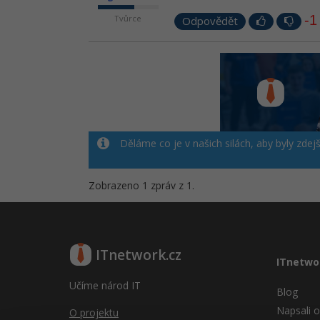
-1
Tvůrce
Odpovědět
Děláme co je v našich silách, aby byly zdej
Zobrazeno 1 zpráv z 1.
ITnetwork.cz
ITnetwo
Učíme národ IT
Blog
Napsali o
O projektu