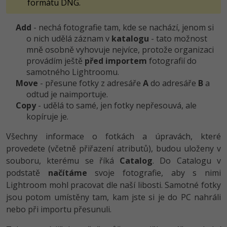
formátu DNG.
Add
- nechá fotografie tam, kde se nachází, jenom si
o nich udělá záznam v
katalogu
- tato možnost
mně osobně vyhovuje nejvíce, protože organizaci
provádím ještě
před importem
fotografií do
samotného Lightroomu.
Move
- přesune fotky z adresáře
A
do adresáře
B
a
odtud je naimportuje.
Copy
- udělá to samé, jen fotky nepřesouvá, ale
kopíruje je.
Všechny informace o fotkách a úpravách, které
provedete (včetně přiřazení atributů), budou uloženy v
souboru, kterému se říká
Catalog
. Do Catalogu v
podstatě
načítáme
svoje fotografie, aby s nimi
Lightroom mohl pracovat dle naší libosti. Samotné fotky
jsou potom umístěny tam, kam jste si je do PC nahráli
nebo při importu přesunuli.