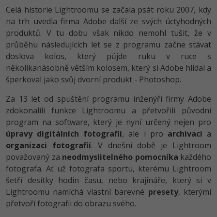
Video
Celá historie Lightroomu se začala psát roku 2007, kdy
-41%
Copywriter
Algoritmy
na trh uvedla firma Adobe další ze svých úctyhodných
Time management
Ostatní
produktů. V tu dobu však nikdo nemohl tušit, že v
-10%
WordPress specialista
Umělá inteligence (AI)
průběhu následujících let se z programu začne stávat
Windows
Fórum
doslova kolos, který půjde ruku v ruce s
SEO specialista
Pro děti
Linux
několikanásobně větším kolosem, který si Adobe hlídal a
Příběhy absolventů
šperkoval jako svůj dvorní produkt - Photoshop.
Více
Sítě
Blog
Za 13 let od spuštění programu inženýři firmy Adobe
Kariéra
zdokonalili funkce Lightroomu a přetvořili původní
Fórum
Kybernetická bezpečnost
program na software, který je nyní určený nejen pro
Pro firmy
úpravy digitálních fotografií
, ale i pro
archivaci
a
Elektronický podpis
organizaci fotografií
. V dnešní době je Lightroom
považovaný za
neodmyslitelného pomocníka
každého
Fórum
fotografa. Ať už fotografa sportu, kterému Lightroom
šetří desítky hodin času, nebo krajináře, který si v
Lightroomu namíchá vlastní barevné
presety
, kterými
přetvoří fotografii do obrazu svého.