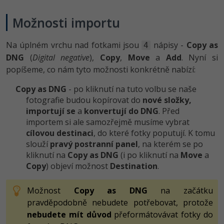
Možnosti importu
Na úplném vrchu nad fotkami jsou
nápisy -
Copy as
4
DNG
(
Digital negative
),
Copy
,
Move
a
Add
. Nyní si
popíšeme, co nám tyto možnosti konkrétně nabízí:
Copy as DNG
- po kliknutí na tuto volbu se naše
fotografie budou kopírovat do
nové složky,
importují se
a
konvertují do DNG
. Před
importem si ale samozřejmě musíme vybrat
cílovou destinaci
, do které fotky poputují. K tomu
slouží
pravý postranní panel
, na kterém se po
kliknutí na
Copy as DNG
(i po kliknutí na
Move
a
Copy
) objeví možnost
Destination
.
Možnost
Copy as DNG
na začátku
pravděpodobně nebudete potřebovat, protože
nebudete mít důvod
přeformátovávat fotky do