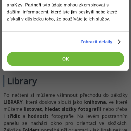
analýzy. Partneři tyto údaje mohou zkombinovat s
dalšími informacemi, které jste jim poskytli nebo které
získali v důsledku toho, že používáte jejich služby.
Zobrazit detaily
Na levé straně se nachází celá cesta ke složce a na pravé
možnost aplikace presetu apod. K těmto pokročilým funkcím
OK
se v pozdějších fázích kurzu dostaneme
.
Library
Po načtení si můžeme všimnout přechodu do záložky
LIBRARY
, která doslova slouží jako
knihovna
, ve které
můžeme
listovat
,
hledat složky fotografií
nebo třeba
i
třídit
a
hodnotit
fotografie. Na levém postranním
panelu se nachází okno pro orientaci ve složkách.
Záložka
Folders
pomáhá při orientaci - jak jinak než ve