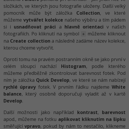
složkách, ve kterých jsou fotografie uloženy. Další velký
pomocník může být záložka
Collection
, ve které
můžeme
vytvářet kolekce
našeho výběru a tím pádem
si i
usnadňovat práci
a
hlavně orientaci
v našich
fotografiích. Po kliknutí na symbol
můžeme kliknout
+
na
Create collection
a následně zadáme název kolekce,
kterou chceme vytvořit.
Oproti tomu na pravém postranním okně se jako první v
celém sloupci nachází
Histogram
, podle kterého
můžeme předběžně zkontrolovat barevnost fotek. Pod
ním je záložka
Quick Develop
, ve které se nám nabízejí
rychlé úpravy
fotek. V prvním řádku najdeme
White
balance
, který osobně doporučuji vyladit až v kartě
Develop
.
Další možnosti jako například
kontrast
,
barevnost
apod., můžeme na fotku
aplikovat kliknutím na šipku
směřující
vpravo
, pokud by nám to nestačilo, klikneme