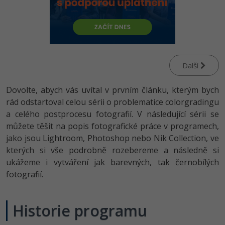
-80%
Vývojář mobilních aplikací
-80%
Python
Digitální gramotnost
Photoshop
HTML5, CSS3, Bootstrap, SEO
PHP
-80%
-30%
Specialista na AI a bigdata
-80%
JavaScript
Marketing
Adobe Illustrator
SQL a databáze
JavaScript
-80%
C# Game developer
-30%
PHP
WordPress
Adobe Lightroom
Testování a verzování
Další
Python
-80%
-30%
Webdesigner
-15%
C++
SEO
Adobe XD
Dovolte, abych vás uvítal v prvním článku, kterým bych
UML a návrhové vzory
HTML / CSS
-80%
rád odstartoval celou sérii o problematice colorgradingu
Tester
-25%
Swift
UX
Adobe InDesign
React
a celého postprocesu fotografií. V následující sérii se
UML a návrhové vzory
-80%
Systémový administrátor
můžete těšit na popis fotografické práce v programech,
Kotlin
Business
Adobe After Effects
Spring
jako jsou Lightroom, Photoshop nebo Nik Collection, ve
MySQL/MariaDB
-80%
-25%
Grafik / UX/UI návrhář
kterých si vše podrobně rozebereme a následně si
-80%
C
Kryptoměny
Blender
ASP.NET MVC
ukážeme i vytváření jak barevných, tak černobílých
MS-SQL
-30%
3D grafik
fotografií.
VB.NET
Copywriting
Inkscape
Django
SQLite
-80%
Projektový manažer
-80%
SQL
MS Office
Fotografování
Historie programu
Best practices
-80%
Databázový analytik
Návrh SW
Google Dokumenty