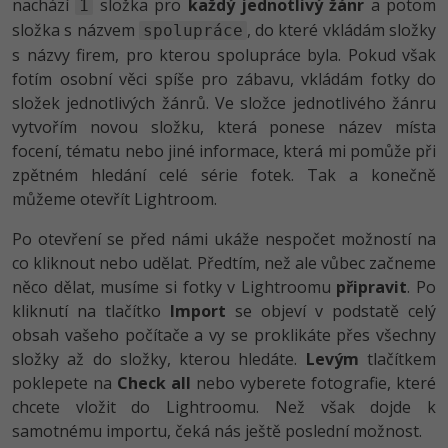
nachází
složka pro
každý jednotlivý žánr
a potom
1
složka s názvem
, do které vkládám složky
spolupráce
s názvy firem, pro kterou spolupráce byla. Pokud však
fotím osobní věci spíše pro zábavu, vkládám fotky do
složek jednotlivých žánrů. Ve složce jednotlivého žánru
vytvořím novou složku, která ponese název místa
focení, tématu nebo jiné informace, která mi pomůže při
zpětném hledání celé série fotek. Tak a konečně
můžeme otevřít Lightroom.
Po otevření se před námi ukáže nespočet možností na
co kliknout nebo udělat. Předtím, než ale vůbec začneme
něco dělat, musíme si fotky v Lightroomu
připravit
. Po
kliknutí na tlačítko
Import
se objeví v podstatě celý
obsah vašeho počítače a vy se proklikáte přes všechny
složky až do složky, kterou hledáte.
Levým
tlačítkem
poklepete na
Check all
nebo vyberete fotografie, které
chcete vložit do Lightroomu. Než však dojde k
samotnému importu, čeká nás ještě poslední možnost.