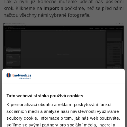
Tak a nyní již konečně můžeme udělat náš poslední
krok. Klikneme na
Import
a počkáme, než se před námi
načtou všechny námi vybrané fotografie.
Ikona, která nese název import, se nachází v levém dolním
Tato webová stránka používá cookies
rohu
K personalizaci obsahu a reklam, poskytování funkcí
sociálních médií a analýze naší návštěvnosti využíváme
soubory cookie. Informace o tom, jak náš web používáte,
sdílíme se svými partnery pro sociální média, inzerci a