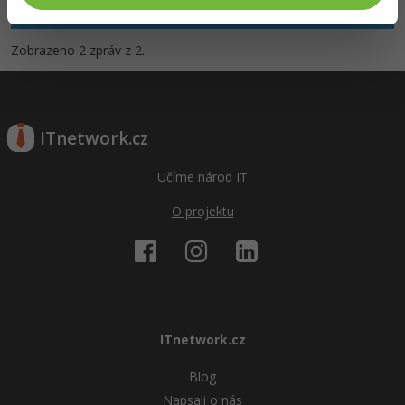
Pokud ještě nemáš účet,
zaregistruj se
, je to zdarma.
Zobrazeno 2 zpráv z 2.
ITnetwork.cz
Učíme národ IT
O projektu
ITnetwork.cz
Blog
Napsali o nás