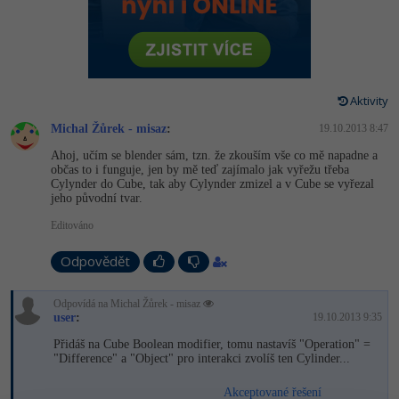
-80%
Vývojář mobilních aplikací
-80%
Python
Digitální gramotnost
Photoshop
HTML5, CSS3, Bootstrap, SEO
PHP
-80%
-30%
Specialista na AI a bigdata
-80%
JavaScript
Marketing
Adobe Illustrator
SQL a databáze
JavaScript
-80%
C# Game developer
-30%
PHP
Aktivity
WordPress
Adobe Lightroom
Testování a verzování
Python
Michal Žůrek - misaz
:
19.10.2013 8:47
-80%
-30%
Webdesigner
-15%
C++
SEO
Adobe XD
Ahoj, učím se blender sám, tzn. že zkouším vše co mě napadne a
UML a návrhové vzory
HTML / CSS
občas to i funguje, jen by mě teď zajímalo jak vyřežu třeba
-80%
Tester
-25%
Swift
Cylynder do Cube, tak aby Cylynder zmizel a v Cube se vyřezal
UX
Adobe InDesign
jeho původní tvar.
React
UML a návrhové vzory
-80%
Systémový administrátor
Kotlin
Editováno
Business
Adobe After Effects
Spring
MySQL/MariaDB
-80%
-25%
Odpovědět
Grafik / UX/UI návrhář
-80%
C
Kryptoměny
Blender
ASP.NET MVC
MS-SQL
-30%
3D grafik
Odpovídá na Michal Žůrek - misaz
VB.NET
Copywriting
Inkscape
user
:
19.10.2013 9:35
Django
SQLite
Přidáš na Cube Boolean modifier, tomu nastavíš "Operation" =
-80%
Projektový manažer
-80%
SQL
MS Office
Fotografování
"Difference" a "Object" pro interakci zvolíš ten Cylinder...
Best practices
-80%
Databázový analytik
Návrh SW
Akceptované řešení
Google Dokumenty