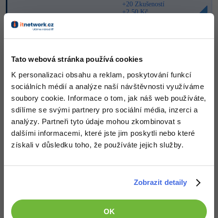
Video
+20 Zkušeností
+2,50 Kč
-41%
Copywriter
Algoritmy
Time management
Ostatní
-10%
WordPress specialista
Umělá inteligence (AI)
Windows
Fórum
Nahoru
Odpovědět
Tato webová stránka používá cookies
SEO specialista
Pro děti
Linux
Příběhy absolventů
K personalizaci obsahu a reklam, poskytování funkcí
sociálních médií a analýze naší návštěvnosti využíváme
Více
Sítě
Blog
soubory cookie. Informace o tom, jak náš web používáte,
Kariéra
sdílíme se svými partnery pro sociální média, inzerci a
Fórum
Kybernetická bezpečnost
analýzy. Partneři tyto údaje mohou zkombinovat s
Pro firmy
dalšími informacemi, které jste jim poskytli nebo které
Elektronický podpis
získali v důsledku toho, že používáte jejich služby.
Fórum
Zobrazit detaily
Děláme co je v našich silách, aby byly zdejší diskuze co
nejkvalitnější. Proto do nich také mohou přispívat pouze
OK
registrovaní členové. Pro zapojení do diskuze se
přihlas
.