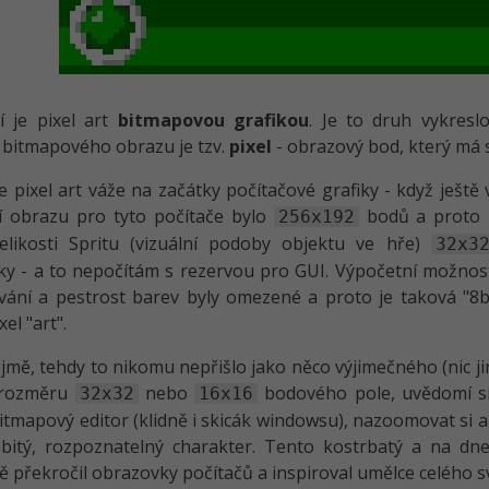
í je pixel art
bitmapovou grafikou
. Je to druh vykres
 bitmapového obrazu je tzv.
pixel
- obrazový bod, který má 
e pixel art váže na začátky počítačové grafiky - když ještě 
í obrazu pro tyto počítače bylo
bodů a proto ne
256x192
elikosti Spritu (vizuální podoby objektu ve hře)
32x3
y - a to nepočítám s rezervou pro GUI. Výpočetní možnos
vání a pestrost barev byly omezené a proto je taková "8
el "art".
mě, tehdy to nikomu nepřišlo jako něco výjimečného (nic ji
o rozměru
nebo
bodového pole, uvědomí si,
32x32
16x16
bitmapový editor (klidně i skicák windowsu), nazoomovat si
bitý, rozpoznatelný charakter. Tento kostrbatý a na dne
 překročil obrazovky počítačů a inspiroval umělce celého s