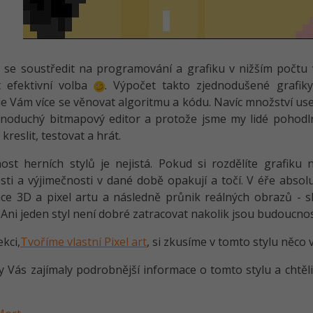
i se soustředit na programování a grafiku v nižším počtu 
t efektivní volba
. Výpočet takto zjednodušené grafi
 Vám více se věnovat algoritmu a kódu. Navíc množství use
noduchý bitmapový editor a protože jsme my lidé pohodln
kreslit, testovat a hrát.
st herních stylů je nejistá. Pokud si rozdělíte grafiku 
sti a výjimečnosti v dané době opakují a točí. V éře absol
e 3D a pixel artu a následně průnik reálných obrazů - s
 Ani jeden styl není dobré zatracovat nakolik jsou budoucnos
ekci,
Tvoříme vlastní Pixel art
, si zkusíme v tomto stylu něco 
 Vás zajímaly podrobnější informace o tomto stylu a chtěli j