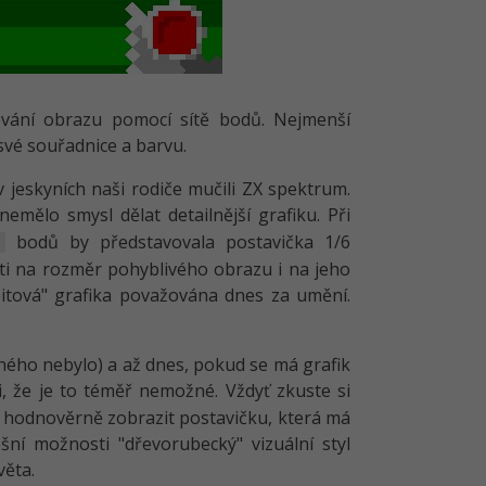
lování obrazu pomocí sítě bodů. Nejmenší
své souřadnice a barvu.
v jeskyních naši rodiče mučili ZX spektrum.
mělo smysl dělat detailnější grafiku. Při
bodů by představovala postavička 1/6
2
ti na rozměr pohyblivého obrazu i na jeho
bitová" grafika považována dnes za umění.
ného nebylo) a až dnes, pokud se má grafik
 že je to téměř nemožné. Vždyť zkuste si
 a hodnověrně zobrazit postavičku, která má
šní možnosti "dřevorubecký" vizuální styl
věta.