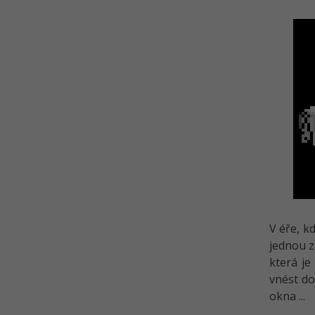
V éře, kd
jednou z
která je
vnést do
okna ...