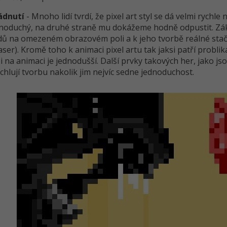
ládnutí
- Mnoho lidí tvrdí, že pixel art styl se dá velmi rychle
noduchý, na druhé straně mu dokážeme hodně odpustit. Zákla
ů na omezeném obrazovém poli a k ​​jeho tvorbě reálné stačí
aser). Kromě toho k animaci pixel artu tak jaksi patří probl
i i na animaci je jednodušší. Další prvky takových her, jako 
chlují tvorbu nakolik jim nejvíc sedne jednoduchost.