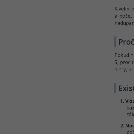
K velmi 
a počet 
nadupan
Proč
Pokud ná
5, proč 
a hry, p
Exis
1. Viz
kaž
zál
2. No
poč