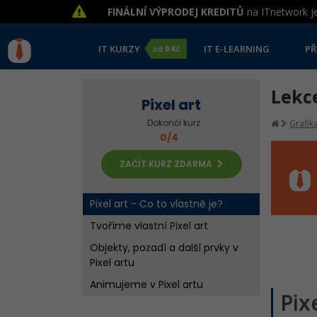
FINÁLNÍ VÝPRODEJ KREDITŮ
na ITnetwork je
IT KURZY
IT E-LEARNING
PŘ
od
0 Kč
Lekce
Pixel art
Dokonči kurz
Grafik
0/4
ZAČÍT KURZ ZDARMA
Pixel art - Co to vlastně je?
Tvoříme vlastní Pixel art
Objekty, pozadí a další prvky v
Pixel artu
Animujeme v Pixel artu
Pix