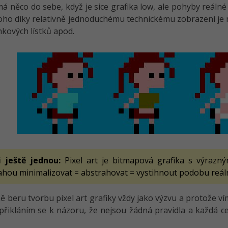
á něco do sebe, když je sice grafika low, ale pohyby reáln
ho díky relativně jednoduchému technickému zobrazení je možn
kových lístků apod.
li ještě jednou:
Pixel art je bitmapová grafika s výraz
ahou minimalizovat = abstrahovat = vystihnout podobu reál
ě beru tvorbu pixel art grafiky vždy jako výzvu a protože ví
přikláním se k názoru, že nejsou žádná pravidla a každá ces