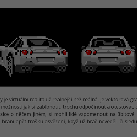
y je virtuální realita už reálnější než reálná, je vektorová gr
 možností jak si zablbnout, trochu odpočinout a otestovat, c
 sice o něčem jiném, si mohli lidé vzpomenout na 8bitové 
 hraní opět trošku osvěžení, když už hráč nevěděl, či sleduj