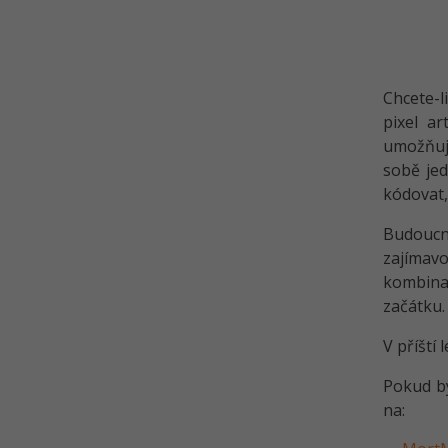
Chcete-l
pixel ar
umožňuje
sobě jed
kódovat, 
Budoucno
zajímavo
kombinac
začátku.
V příští l
Pokud by
na: