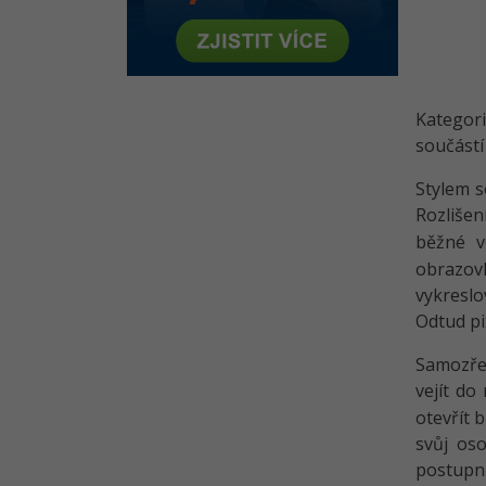
Kategori
součástí
Stylem s
Rozlišen
běžné v
obrazovk
vykreslo
Odtud pix
Samozřej
vejít d
otevřít 
svůj oso
postupně