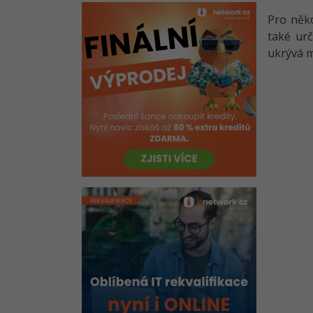
Pro něko
také urč
ukrývá 