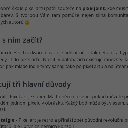
dobré škole pixel artu patří soutěže na
pixeljoint
, kde musí
barev. S tvorbou Vám tam pomůže nejen silná komunita, a
ých autorů
.
 s ním začít?
m dnešní hardware dovoluje udělat něco tak detailní a hype
tedy jít do pixel artu. Na síti v databázích existuje množstv
roč pak mladé indie týmy sahají také po pixel artu a na Steam
tují tři hlavní důvody
uál
- Pixel art je super. Má to něco do sebe, pokud můžete p
dém jednom pixelu v obrázku. Každý bod může být vlasem, 
eží.
stalgie
- Pixel art je retro a přináší zpět původní revoluční 
ítačů, ale i prvních herních konzolí.