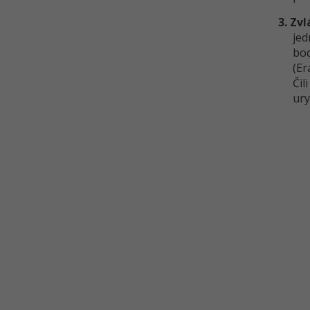
3. Zv
jed
bod
(Er
Čil
ury