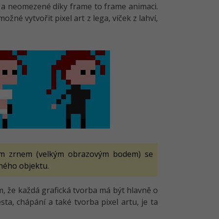
é a neomezené díky frame to frame animaci.
é vytvořit pixel art z lega, víček z lahví,
ným zrnem (velkým obrazovým bodem) se
ného objektu.
m, že každá grafická tvorba má být hlavně o
ta, chápání a také tvorba pixel artu, je ta