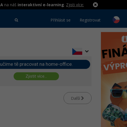
MA
na náš
interaktivní e-learning
.
Zjisti více:
Přihlásit se
Registrovat
učíme tě pracovat na home-office.
Zjistit více...
Další