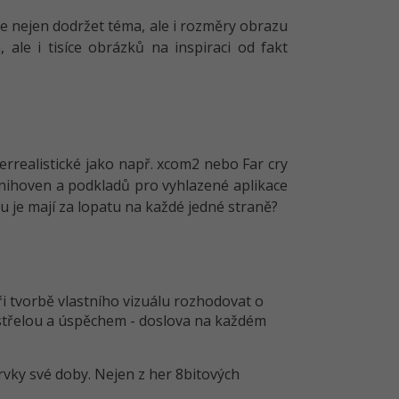
te nejen dodržet téma, ale i rozměry obrazu
le i tisíce obrázků na inspiraci od fakt
rrealistické jako např. xcom2 nebo Far cry
í knihoven a podkladů pro vyhlazené aplikace
u je mají za lopatu na každé jedné straně?
ři tvorbě vlastního vizuálu rozhodovat o
střelou a úspěchem - doslova na každém
prvky své doby. Nejen z her 8bitových