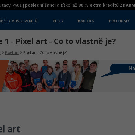
 tady. Využij
poslední šanci
a získej až
80 % extra kreditů ZDAR
ÍBĚHY ABSOLVENTŮ
BLOG
KARIÉRA
PRO FIRMY
 1 - Pixel art - Co to vlastně je?
a
Pixel art
Pixel art - Co to vlastně je?
Na
el art