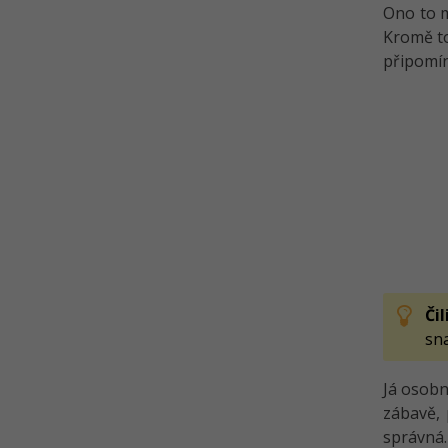
Ono to m
Kromě to
připomín
Či
sn
Já osobn
zábavě, 
správná.