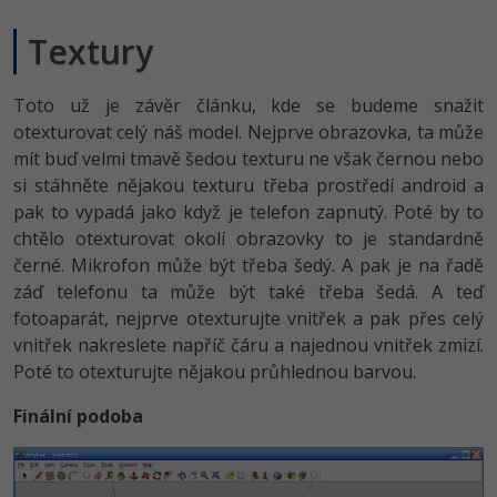
Textury
Toto už je závěr článku, kde se budeme snažit
otexturovat celý náš model. Nejprve obrazovka, ta může
mít buď velmi tmavě šedou texturu ne však černou nebo
si stáhněte nějakou texturu třeba prostředí android a
pak to vypadá jako když je telefon zapnutý. Poté by to
chtělo otexturovat okolí obrazovky to je standardně
černé. Mikrofon může být třeba šedý. A pak je na řadě
záď telefonu ta může být také třeba šedá. A teď
fotoaparát, nejprve otexturujte vnitřek a pak přes celý
vnitřek nakreslete napříč čáru a najednou vnitřek zmizí.
Poté to otexturujte nějakou průhlednou barvou.
Finální podoba