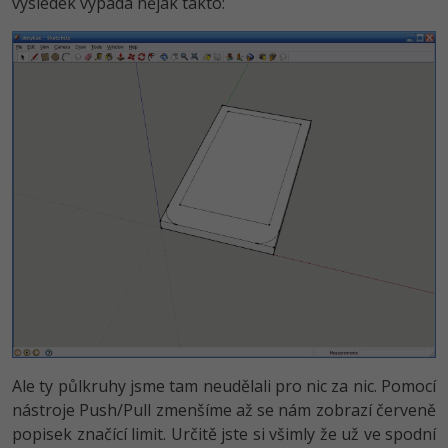
výsledek vypadá nějak takto:
Ale ty půlkruhy jsme tam neudělali pro nic za nic. Pomocí
nástroje Push/Pull zmenšíme až se nám zobrazí červeně
popisek značící limit. Určitě jste si všimly že už ve spodní