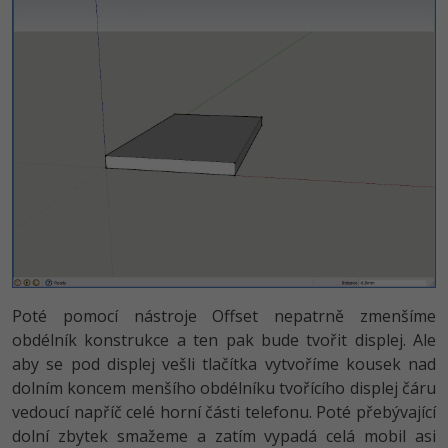
Video
-41%
Copywriter
Algoritmy
Time management
Ostatní
-10%
WordPress specialista
Umělá inteligence (AI)
Windows
Fórum
SEO specialista
Pro děti
Linux
Příběhy absolventů
Více
Sítě
Blog
Kariéra
Fórum
Kybernetická bezpečnost
Pro firmy
Elektronický podpis
Poté pomocí nástroje Offset nepatrně zmenšíme
Fórum
obdélník konstrukce a ten pak bude tvořit displej. Ale
aby se pod displej vešli tlačítka vytvoříme kousek nad
dolním koncem menšího obdélníku tvořícího displej čáru
vedoucí napříč celé horní části telefonu. Poté přebývající
dolní zbytek smažeme a zatím vypadá celá mobil asi