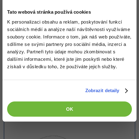
Tato webová stránka používá cookies
K personalizaci obsahu a reklam, poskytování funkcí
sociálních médií a analýze naší návštěvnosti využíváme
soubory cookie. Informace o tom, jak náš web používáte,
Nyní však fotoaparát musíme doladit. Pomocí nástroje
sdílíme se svými partnery pro sociální média, inzerci a
Offset zmenšíme asi o 75% kolečko které představuje
analýzy. Partneři tyto údaje mohou zkombinovat s
fotoaparát a poté toto uděláme opět ale tentokrát jen
dalšími informacemi, které jste jim poskytli nebo které
asi o 40%. Vznikne nám něco jako terč. Poté oba kruhy
získali v důsledku toho, že používáte jejich služby.
nepatrně zatlačíme pomocí nástroje Push/pull dovnitř,
větší kruh méně a menší kruh více. Výsledek vypadá
takto:
Zobrazit detaily
OK