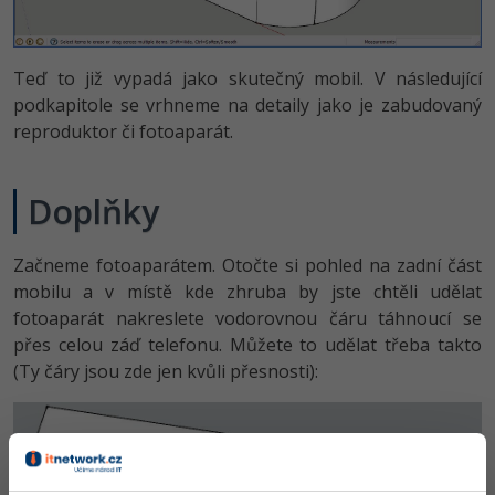
Teď to již vypadá jako skutečný mobil. V následující
podkapitole se vrhneme na detaily jako je zabudovaný
reproduktor či fotoaparát.
Doplňky
Začneme fotoaparátem. Otočte si pohled na zadní část
mobilu a v místě kde zhruba by jste chtěli udělat
fotoaparát nakreslete vodorovnou čáru táhnoucí se
přes celou záď telefonu. Můžete to udělat třeba takto
(Ty čáry jsou zde jen kvůli přesnosti):