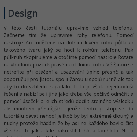
Design
V této části tutoriálu upravíme vzhled telefonu.
Začneme tím že upravíme rohy telefonu. Pomocí
nástroje Arc uděláme na dolním levém rohu půlkruh
takového tvaru jaký se hodí k rohům telefonu. Pak
půlkruh zkopírujeme a otočíme pomocí nástroje Rotate
na vhodnou pozici k pravému dolnímu rohu. Většinou se
netrefíte při otáčení a usazování úplně přesně a tak
doporučuji pro jistotu spojit čárou u spojů ručně ale tak
aby to do vzhledu zapadalo. Toto je však nejednoduší
řešení a nabízí se i jiná jako třeba vše pečlivě odměřit a
pomocí úseček a jejich středů docílit stejného výsledku
ale mnohem přesnějšího jenže tento postup se do
tutoriálu dávat nehodí jelikož by byl extrémně dlouhý a
nudný protože hádám že by asi ne každého bavilo číst
všechno to jak a kde nakreslit tohle a tamhleto. No a