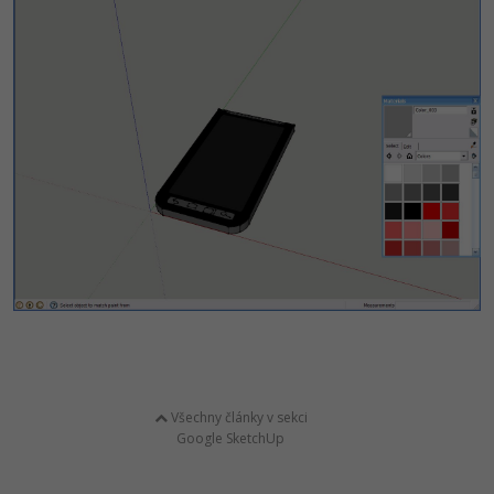
Všechny články v sekci
Google SketchUp