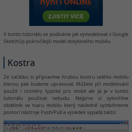
-80%
Vývojář mobilních aplikací
-80%
Python
Digitální gramotnost
Photoshop
HTML5, CSS3, Bootstrap, SEO
PHP
-80%
-30%
Specialista na AI a bigdata
-80%
JavaScript
Marketing
Adobe Illustrator
SQL a databáze
JavaScript
-80%
C# Game developer
-30%
PHP
V tomto tutoriálu se podíváme jak vymodelovat v Google
WordPress
Adobe Lightroom
Testování a verzování
Python
SketchUp pokročilejší model dotykového mobilu.
-80%
-30%
Webdesigner
-15%
C++
SEO
Adobe XD
UML a návrhové vzory
HTML / CSS
-80%
Kostra
Tester
-25%
Swift
UX
Adobe InDesign
React
UML a návrhové vzory
-80%
Systémový administrátor
Kotlin
Business
Ze začátku si připravíme hrubou kostru celého mobilu
Adobe After Effects
Spring
MySQL/MariaDB
kterou pak budeme upravovat. Můžete při modelování
-80%
-25%
Grafik / UX/UI návrhář
-80%
C
Kryptoměny
použít i rozměry typické pro mobil ale já je v tomto
Blender
ASP.NET MVC
MS-SQL
tutoriálu používat nebudu. Nejprve si vytvoříme
-30%
3D grafik
VB.NET
Copywriting
Inkscape
obdélník ve tvaru mobilu který následně vyzdvihneme
Django
SQLite
pomocí nástroje Push/Pull a výsledek vypadá takto:
-80%
Projektový manažer
-80%
SQL
MS Office
Fotografování
Best practices
-80%
Databázový analytik
Návrh SW
Google Dokumenty