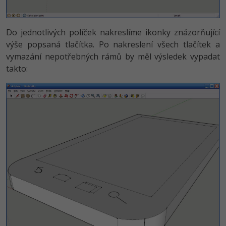
Do jednotlivých políček nakreslíme ikonky znázorňující
výše popsaná tlačítka. Po nakreslení všech tlačítek a
vymazání nepotřebných rámů by měl výsledek vypadat
takto: