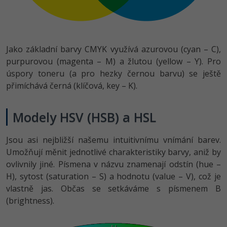
Jako základní barvy CMYK využívá azurovou (cyan – C),
purpurovou (magenta – M) a žlutou (yellow – Y). Pro
úspory toneru (a pro hezky černou barvu) se ještě
přimíchává černá (klíčová, key – K).
Modely HSV (HSB) a HSL
Jsou asi nejbližší našemu intuitivnímu vnímání barev.
Umožňují měnit jednotlivé charakteristiky barvy, aniž by
ovlivnily jiné. Písmena v názvu znamenají odstín (hue –
H), sytost (saturation – S) a hodnotu (value – V), což je
vlastně jas. Občas se setkáváme s písmenem B
(brightness).