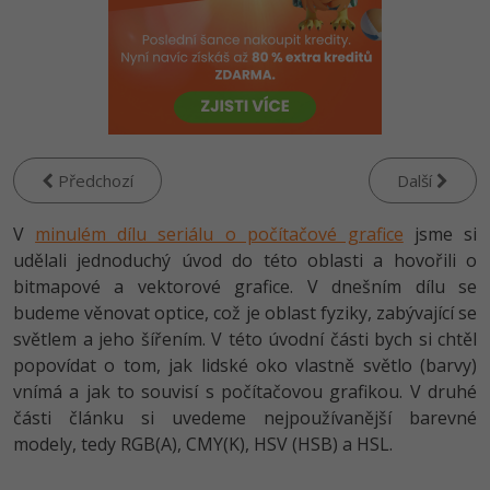
-80%
Vývojář mobilních aplikací
-80%
Python
Digitální gramotnost
Photoshop
HTML5, CSS3, Bootstrap, SEO
PHP
-80%
-30%
Specialista na AI a bigdata
-80%
JavaScript
Marketing
Adobe Illustrator
SQL a databáze
JavaScript
-80%
C# Game developer
-30%
PHP
WordPress
Adobe Lightroom
Testování a verzování
Python
-80%
-30%
Webdesigner
-15%
C++
SEO
Adobe XD
Předchozí
Další
UML a návrhové vzory
HTML / CSS
-80%
Tester
-25%
Swift
UX
V
minulém dílu seriálu o počítačové grafice
jsme si
Adobe InDesign
React
UML a návrhové vzory
udělali jednoduchý úvod do této oblasti a hovořili o
-80%
Systémový administrátor
Kotlin
Business
bitmapové a vektorové grafice. V dnešním dílu se
Adobe After Effects
Spring
MySQL/MariaDB
budeme věnovat optice, což je oblast fyziky, zabývající se
-80%
-25%
Grafik / UX/UI návrhář
-80%
C
Kryptoměny
Blender
světlem a jeho šířením. V této úvodní části bych si chtěl
ASP.NET MVC
MS-SQL
popovídat o tom, jak lidské oko vlastně světlo (barvy)
-30%
3D grafik
VB.NET
Copywriting
Inkscape
vnímá a jak to souvisí s počítačovou grafikou. V druhé
Django
SQLite
části článku si uvedeme nejpoužívanější barevné
-80%
Projektový manažer
-80%
SQL
MS Office
Fotografování
modely, tedy RGB(A), CMY(K), HSV (HSB) a HSL.
Best practices
-80%
Databázový analytik
Návrh SW
Google Dokumenty