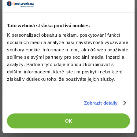
Barevné modely
Barvy jsou v počítačové grafice tvořeny kombinací
několika základních barev a faktorů, které jsem popsal
Tato webová stránka používá cookies
výše (odstínu, jasu a sytosti). Tyto kombinace se nazývají
K personalizaci obsahu a reklam, poskytování funkcí
barevné modely.
sociálních médií a analýze naší návštěvnosti využíváme
Základní barvy jsou neměnné, každý barevný model je
soubory cookie. Informace o tom, jak náš web používáte,
ale může mít odlišné.
sdílíme se svými partnery pro sociální média, inzerci a
analýzy. Partneři tyto údaje mohou zkombinovat s
Barevný model tedy slouží k popisování způsobu
dalšími informacemi, které jste jim poskytli nebo které
namíchání základních barev tak, aby se dosáhlo co
získali v důsledku toho, že používáte jejich služby.
největší podoby k realitě.
V současné praxi se používá několik modelů:
Zobrazit detaily
RGB(A)
CMY(K)
HSV (HSB)
OK
HSL