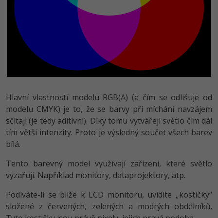
Hlavní vlastností modelu RGB(A) (a čím se odlišuje od
modelu CMYK) je to, že se barvy při míchání navzájem
sčítají (je tedy aditivní). Díky tomu vytvářejí světlo čím dál
tím větší intenzity. Proto je výsledný součet všech barev
bílá.
Tento barevný model využívají zařízení, které světlo
vyzařují. Například monitory, dataprojektory, atp.
Podíváte-li se blíže k LCD monitoru, uvidíte „kostičky“
složené z červených, zelených a modrých obdélníků.
Tyto kostičky jsou právě pixely, jejich pravá podoba.