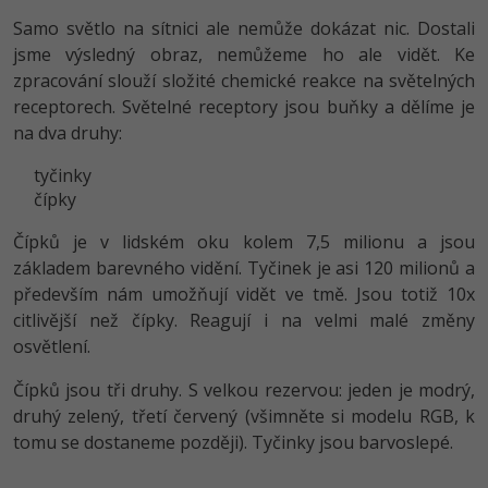
Samo světlo na sítnici ale nemůže dokázat nic. Dostali
jsme výsledný obraz, nemůžeme ho ale vidět. Ke
zpracování slouží složité chemické reakce na světelných
receptorech. Světelné receptory jsou buňky a dělíme je
na dva druhy:
tyčinky
čípky
Čípků je v lidském oku kolem 7,5 milionu a jsou
základem barevného vidění. Tyčinek je asi 120 milionů a
především nám umožňují vidět ve tmě. Jsou totiž 10x
citlivější než čípky. Reagují i na velmi malé změny
osvětlení.
Čípků jsou tři druhy. S velkou rezervou: jeden je modrý,
druhý zelený, třetí červený (všimněte si modelu RGB, k
tomu se dostaneme později). Tyčinky jsou barvoslepé.