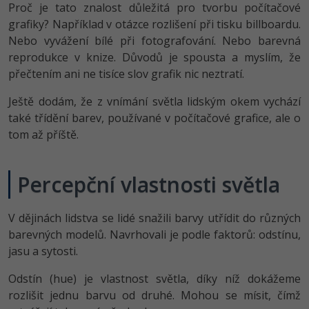
Proč je tato znalost důležitá pro tvorbu počítačové
grafiky? Například v otázce rozlišení při tisku billboardu.
Nebo vyvážení bílé při fotografování. Nebo barevná
reprodukce v knize. Důvodů je spousta a myslím, že
přečtením ani ne tisíce slov grafik nic neztratí.
Ještě dodám, že z vnímání světla lidským okem vychází
také třídění barev, používané v počítačové grafice, ale o
tom až příště.
Percepční vlastnosti světla
V dějinách lidstva se lidé snažili barvy utřídit do různých
barevných modelů. Navrhovali je podle faktorů: odstínu,
jasu a sytosti.
Odstín (hue) je vlastnost světla, díky níž dokážeme
rozlišit jednu barvu od druhé. Mohou se mísit, čímž