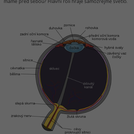
máme před sebou? Hlavní roli hraje samozřejmě světlo.