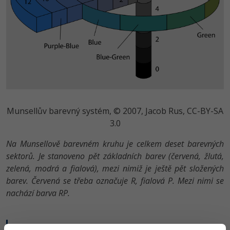
Munsellův barevný systém, © 2007, Jacob Rus, CC-BY-SA
3.0
Na Munsellově barevném kruhu je celkem deset barevných
sektorů. Je stanoveno pět základních barev (červená, žlutá,
zelená, modrá a fialová), mezi nimiž je ještě pět složených
barev. Červená se třeba označuje R, fialová P. Mezi nimi se
nachází barva RP.