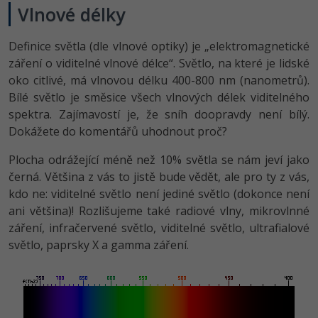
Vlnové délky
Definice světla (dle vlnové optiky) je „elektromagnetické
záření o viditelné vlnové délce“. Světlo, na které je lidské
oko citlivé, má vlnovou délku 400-800 nm (nanometrů).
Bílé světlo je směsice všech vlnových délek viditelného
spektra. Zajímavostí je, že sníh doopravdy není bílý.
Dokážete do komentářů uhodnout proč?
Plocha odrážející méně než 10% světla se nám jeví jako
černá. Většina z vás to jistě bude vědět, ale pro ty z vás,
kdo ne: viditelné světlo není jediné světlo (dokonce není
ani většina)! Rozlišujeme také radiové vlny, mikrovlnné
záření, infračervené světlo, viditelné světlo, ultrafialové
světlo, paprsky X a gamma záření.