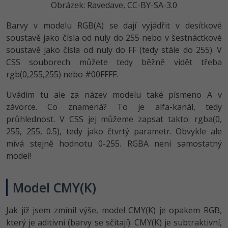
Obrázek: Ravedave, CC-BY-SA-3.0
Barvy v modelu RGB(A) se dají vyjádřit v desítkové
soustavě jako čísla od nuly do 255 nebo v šestnáctkové
soustavě jako čísla od nuly do FF (tedy stále do 255). V
CSS souborech můžete tedy běžně vidět třeba
rgb(0,255,255) nebo #00FFFF.
Uvádím tu ale za název modelu také písmeno A v
závorce. Co znamená? To je alfa-kanál, tedy
průhlednost. V CSS jej můžeme zapsat takto: rgba(0,
255, 255, 0.5), tedy jako čtvrtý parametr. Obvykle ale
mívá stejně hodnotu 0-255. RGBA není samostatný
model!
Model CMY(K)
Jak již jsem zmínil výše, model CMY(K) je opakem RGB,
který je aditivní (barvy se sčítají). CMY(K) je subtraktivní,