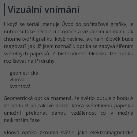
Video
Vizuální vnímání
-41%
Copywriter
Algoritmy
Time management
Ostatní
I když se seriál jmenuje Úvod do počítačové grafiky, je
-10%
WordPress specialista
Umělá inteligence (AI)
Windows
Fórum
nutno si také něco říci o optice a vizuálním vnímání. Jak
chceme tvořit grafiku, když nevíme, jak na ni člověk bude
SEO specialista
Pro děti
Linux
Příběhy absolventů
reagovat? Jak již jsem naznačil, optika se zabývá šířením
světelných paprsků. Z historického hlediska lze optiku
Více
Sítě
Blog
rozlišovat na tři druhy:
Kariéra
Fórum
Kybernetická bezpečnost
geometrická
vlnová
Pro firmy
Elektronický podpis
kvantová
Geometrická optika znamená, že světlo putuje z bodu A
Fórum
do bodu B po takové dráze, která světelnému paprsku
umožní překonat danou vzdálenost co v možná
nejkratším čase.
Vlnová optika zkoumá světlo jako elektromagnetické