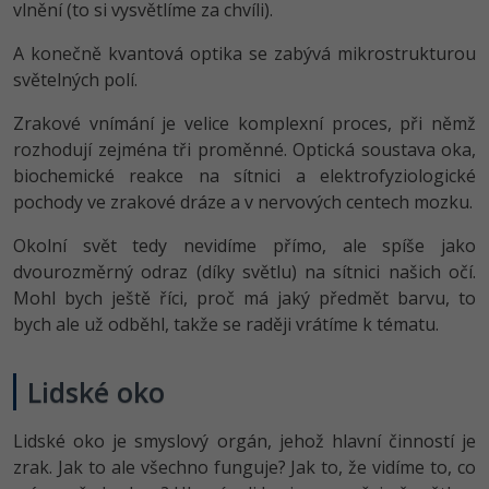
vlnění (to si vysvětlíme za chvíli).
A konečně kvantová optika se zabývá mikrostrukturou
světelných polí.
Zrakové vnímání je velice komplexní proces, při němž
rozhodují zejména tři proměnné. Optická soustava oka,
biochemické reakce na sítnici a elektrofyziologické
pochody ve zrakové dráze a v nervových centech mozku.
Okolní svět tedy nevidíme přímo, ale spíše jako
dvourozměrný odraz (díky světlu) na sítnici našich očí.
Mohl bych ještě říci, proč má jaký předmět barvu, to
bych ale už odběhl, takže se raději vrátíme k tématu.
Lidské oko
Lidské oko je smyslový orgán, jehož hlavní činností je
zrak. Jak to ale všechno funguje? Jak to, že vidíme to, co