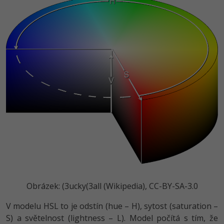
Obrázek: (3ucky(3all (Wikipedia), CC-BY-SA-3.0
V modelu HSL to je odstín (hue – H), sytost (saturation –
S) a světelnost (lightness – L). Model počítá s tím, že