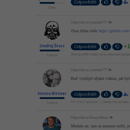
Odpovědět
Člen
Odpovídá na youtubak777
Zkus třeba tohle
https://github.co
+
Ondřej Štorc
Odpovědět
Život je příliš krátký na to, abychom bezp
Tvůrce
Odpovídá na youtubak777
Buď využiješ nějaká vlákna, jak by
Honza Bittner
Odpovědět
FIT ČVUT alumnus :-) Sleduj mě na https://
Tvůrce
Odpovídá na Honza Bittner
Modulo ne, tam se nemusis trefit, j