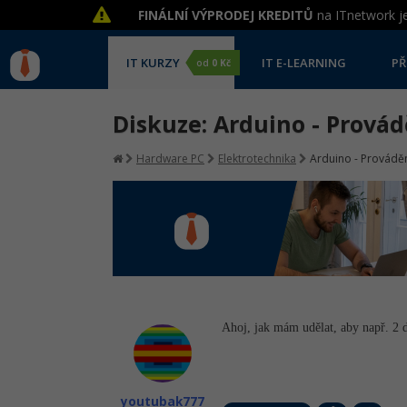
FINÁLNÍ VÝPRODEJ KREDITŮ
na ITnetwork je
IT KURZY
IT E-LEARNING
PŘ
od
0 Kč
Diskuze: Arduino - Provád
Hardware PC
Elektrotechnika
Arduino - Prováděn
Ahoj, jak mám udělat, aby např. 2 d
youtubak777