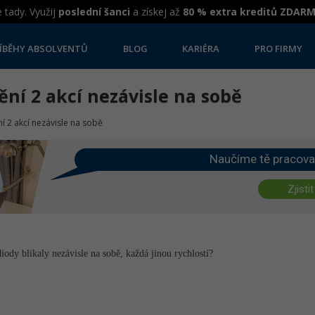
 tady. Využij
poslední šanci
a získej až
80 % extra kreditů ZDAR
ÍBĚHY ABSOLVENTŮ
BLOG
KARIÉRA
PRO FIRMY
ění 2 akcí nezávisle na sobě
í 2 akcí nezávisle na sobě
Naučíme tě pracova
Zjistit
iody blikaly nezávisle na sobě, každá jinou rychlostí?