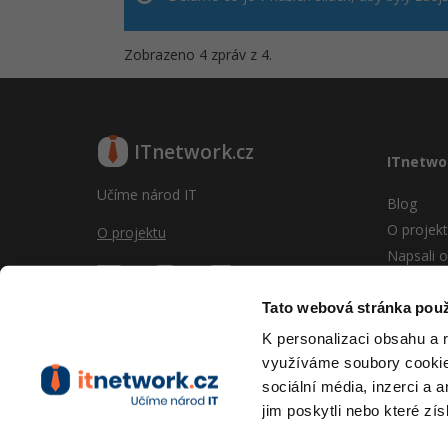
Zobrazeno 4 zpráv z 4.
ITnetwork.cz
ITnetwo
Učíme národ IT
Blog
O projek
O projektu
Napsali o
Reklama
Vývoj sy
Tato webová stránka použ
Provozní
K personalizaci obsahu a 
RSS
využíváme soubory cookie.
Kontakt
sociální média, inzerci a 
jim poskytli nebo které zís