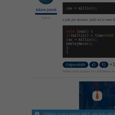
cas = millis();
Adam Ježek
Tvůrce
a pak jen zkouset, jestli uz to neni 
void
if
(millis() > time+
5000
cas = millis();

UdelejNeco();

}

}
+
Odpovědět
Počkej chvíli, poradím se s křišťálovou kou
Děláme co je v našich silách, aby byly zdej