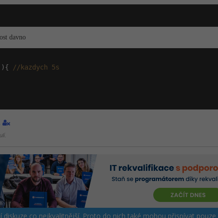
dost davno
 ){ 
//kazdych 5s
1
lí.
ší diskuze co nejkvalitnější. Proto do nich také mohou přispívat pouze