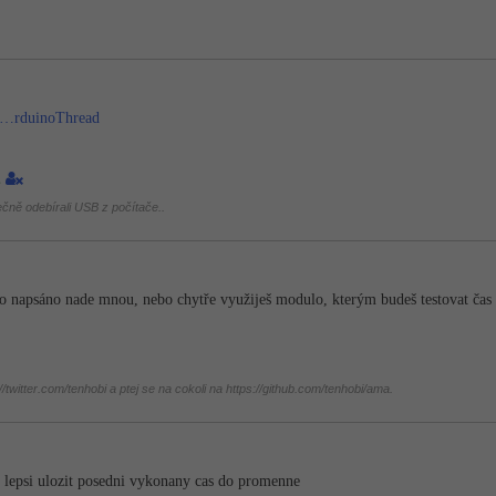
m/…rduinoThread
1
ečně odebírali USB z počítače..
lo napsáno nade mnou, nebo chytře využiješ modulo, kterým budeš testovat čas 
twitter.com/tenhobi a ptej se na cokoli na https://github.com/tenhobi/ama.
e lepsi ulozit posedni vykonany cas do promenne