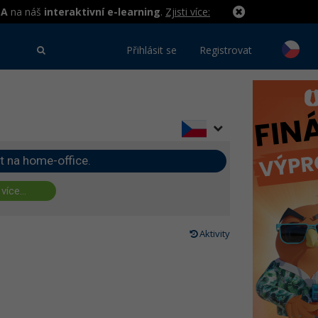
MA
na náš
interaktivní e-learning
.
Zjisti více:
Přihlásit se
Registrovat
t na home-office.
 více...
Aktivity