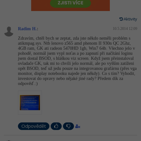
-80%
Vývojář mobilních aplikací
-80%
Python
Digitální gramotnost
Photoshop
HTML5, CSS3, Bootstrap, SEO
PHP
-80%
-30%
Specialista na AI a bigdata
Aktivity
-80%
JavaScript
Marketing
Adobe Illustrator
SQL a databáze
JavaScript
Radim H.
:
10.5.2014 12:09
-80%
C# Game developer
-30%
PHP
WordPress
Adobe Lightroom
Zdravím, chtěl bych se zeptat, zda jste někdo neměli problém s
Testování a verzování
Python
atikmpag.sys. Ntb lenovo z565 amd phenom II 930n QC 2Ghz,
-80%
-30%
Webdesigner
4GB ram, GK ati radeon 5470HD 1gb, Win7 64b. Všechno jelo v
-15%
C++
SEO
Adobe XD
pohodě, normál jsem vypl noťas a po zapnutí při načítání loginu
UML a návrhové vzory
HTML / CSS
jsem dostal BSOD, s hláškou viz screen. Když jsem přeinstaloval
-80%
Tester
ovladače GK, tak mi to chvíli jelo normál, ale po vyšším zatíženi
-25%
Swift
UX
Adobe InDesign
opět BSOD, teď už jedu pouze na integrovanou grafárnu (přes vga
React
UML a návrhové vzory
monitor, display notebooku najede jen někdy). Co s tím? Vyhodit,
-80%
Systémový administrátor
investovat do opravy nebo nějaké jiné rady? Předem dík za
Kotlin
Business
Adobe After Effects
odpověď.:)
Spring
MySQL/MariaDB
-80%
-25%
Grafik / UX/UI návrhář
-80%
C
Kryptoměny
Blender
ASP.NET MVC
MS-SQL
-30%
3D grafik
VB.NET
Copywriting
Inkscape
Django
SQLite
-80%
Projektový manažer
-80%
SQL
MS Office
Fotografování
Odpovědět
Best practices
-80%
Databázový analytik
Návrh SW
Google Dokumenty