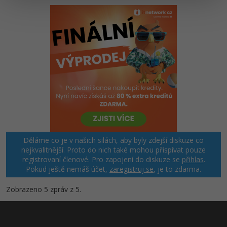
Děláme co je v našich silách, aby byly zdejší diskuze co
nejkvalitnější. Proto do nich také mohou přispívat pouze
registrovaní členové. Pro zapojení do diskuze se
přihlas
.
Pokud ještě nemáš účet,
zaregistruj se
, je to zdarma.
Zobrazeno 5 zpráv z 5.