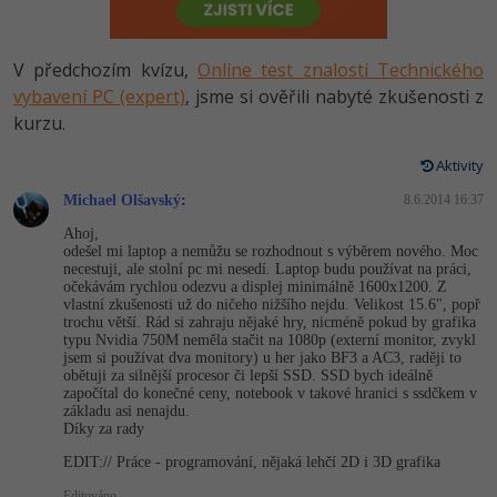
-80%
Vývojář mobilních aplikací
-80%
Python
Digitální gramotnost
Photoshop
HTML5, CSS3, Bootstrap, SEO
PHP
-80%
-30%
Specialista na AI a bigdata
V předchozím kvízu,
Online test znalostí Technického
-80%
JavaScript
Marketing
Adobe Illustrator
SQL a databáze
vybavení PC (expert)
, jsme si ověřili nabyté zkušenosti z
JavaScript
-80%
C# Game developer
kurzu.
-30%
PHP
WordPress
Adobe Lightroom
Testování a verzování
Python
Aktivity
-80%
-30%
Webdesigner
-15%
C++
SEO
Adobe XD
UML a návrhové vzory
HTML / CSS
Michael Olšavský
:
8.6.2014 16:37
-80%
Tester
-25%
Swift
UX
Ahoj,
Adobe InDesign
React
odešel mi laptop a nemůžu se rozhodnout s výběrem nového. Moc
UML a návrhové vzory
-80%
necestuji, ale stolní pc mi nesedí. Laptop budu používat na práci,
Systémový administrátor
Kotlin
Business
očekávám rychlou odezvu a displej minimálně 1600x1200. Z
Adobe After Effects
Spring
MySQL/MariaDB
vlastní zkušenosti už do ničeho nižšího nejdu. Velikost 15.6", popř
-80%
trochu větší. Rád si zahraju nějaké hry, nicméně pokud by grafika
-25%
Grafik / UX/UI návrhář
-80%
C
Kryptoměny
Blender
typu Nvidia 750M neměla stačit na 1080p (externí monitor, zvykl
ASP.NET MVC
MS-SQL
jsem si používat dva monitory) u her jako BF3 a AC3, raději to
obětuji za silnější procesor či lepší SSD. SSD bych ideálně
-30%
3D grafik
VB.NET
Copywriting
Inkscape
započítal do konečné ceny, notebook v takové hranici s ssdčkem v
Django
SQLite
základu asi nenajdu.
Díky za rady
-80%
Projektový manažer
-80%
SQL
MS Office
Fotografování
Best practices
EDIT:// Práce - programování, nějaká lehčí 2D i 3D grafika
-80%
Databázový analytik
Návrh SW
Google Dokumenty
Editováno