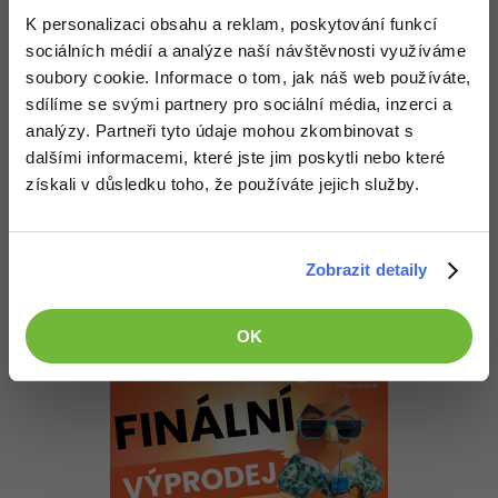
K personalizaci obsahu a reklam, poskytování funkcí
Odpovídá na Rostislav Křídlo
Michael Olšavský
:
8.6.2014 17:19
sociálních médií a analýze naší návštěvnosti využíváme
soubory cookie. Informace o tom, jak náš web používáte,
Vidíš to, zapomněl jsem připsat. Samozřejmě tu Win8 si někde
seženu, ale radši bych přímo z výroby
Sedmičku už nechci
sdílíme se svými partnery pro sociální média, inzerci a
analýzy. Partneři tyto údaje mohou zkombinovat s
Nahoru
Odpovědět
dalšími informacemi, které jste jim poskytli nebo které
získali v důsledku toho, že používáte jejich služby.
Michael Olšavský
:
8.6.2014 20:56
Nějaké další typy? Nejlépe s osobní zkušeností
Zobrazit detaily
Nahoru
Odpovědět
OK