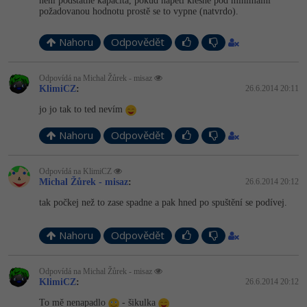
není podstatné kapacita, pokud napětí klesne pod minimální
požadovanou hodnotu prostě se to vypne (natvrdo).
Nahoru
Odpovědět
Odpovídá na Michal Žůrek - misaz
KlimiCZ
:
26.6.2014 20:11
jo jo tak to ted nevím
Nahoru
Odpovědět
Odpovídá na KlimiCZ
Michal Žůrek - misaz
:
26.6.2014 20:12
tak počkej než to zase spadne a pak hned po spuštění se podívej.
Nahoru
Odpovědět
Odpovídá na Michal Žůrek - misaz
KlimiCZ
:
26.6.2014 20:12
To mě nenapadlo
- šikulka