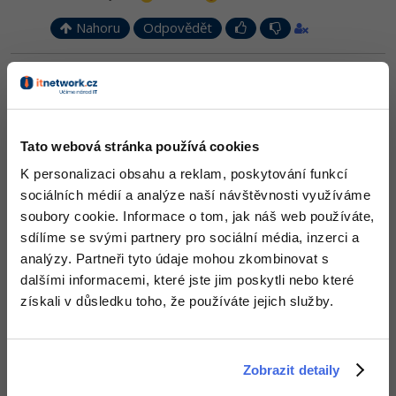
Nahoru
Odpovědět
Odpovídá na Michal Žůrek - misaz
KlimiCZ
:
26.6.2014 20:12
ted jsem to odpojil
Tato webová stránka používá cookies
Nahoru
Odpovědět
K personalizaci obsahu a reklam, poskytování funkcí
sociálních médií a analýze naší návštěvnosti využíváme
Odpovídá na Michal Žůrek - misaz
KlimiCZ
:
26.6.2014 20:21
soubory cookie. Informace o tom, jak náš web používáte,
ted mám 83%
sdílíme se svými partnery pro sociální média, inzerci a
analýzy. Partneři tyto údaje mohou zkombinovat s
Nahoru
Odpovědět
dalšími informacemi, které jste jim poskytli nebo které
získali v důsledku toho, že používáte jejich služby.
Odpovídá na Michal Žůrek - misaz
KlimiCZ
:
26.6.2014 20:28
tak vyplo se to nějak pod 75% - ted to zapinam
Zobrazit detaily
Nahoru
Odpovědět