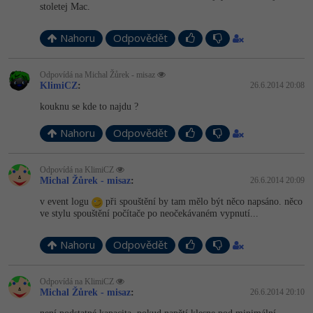
stoletej Mac.
Nahoru
Odpovědět
Odpovídá na Michal Žůrek - misaz
KlimiCZ
:
26.6.2014 20:08
kouknu se kde to najdu ?
Nahoru
Odpovědět
Odpovídá na KlimiCZ
Michal Žůrek - misaz
:
26.6.2014 20:09
v event logu
při spouštění by tam mělo být něco napsáno. něco
ve stylu spouštění počítače po neočekávaném vypnutí...
Nahoru
Odpovědět
Odpovídá na KlimiCZ
Michal Žůrek - misaz
:
26.6.2014 20:10