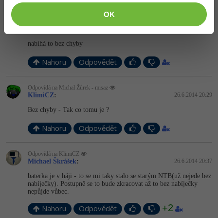
OK
Odpovídá na Michal Žůrek - misaz
KlimiCZ
:
26.6.2014 20:28
nabíhá to bez chyby
Nahoru
Odpovědět
Odpovídá na Michal Žůrek - misaz
KlimiCZ
:
26.6.2014 20:29
Bez chyby - Tak co tomu je ?
Nahoru
Odpovědět
Odpovídá na KlimiCZ
Michael Škrášek
:
26.6.2014 20:37
baterka je v háji - to se mi taky stalo se starým NTB(už nejede bez
nabíječky). Postupně se to bude zkracovat až to bez nabíječky
nepůjde vůbec.
+2
Nahoru
Odpovědět