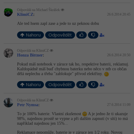
Odpovídá na Michael Škrášek
KlimiCZ
:
26.6.2014 20:45
Ale ted hsem zapl zase a jede to uz peknou dobu
Nahoru
Odpovědět
Odpovídá na KlimiCZ
Honza Bittner
:
26.6.2014 20:50
Pokud máš notebook v záruce tak ho, respektive baterii, reklamuj.
Každopádně máš buď chybnou baterku nebo něco v ntb co občas
dělá neplechu a třeba "zablokuje" přívod elektřiny.
Nahoru
Odpovědět
Odpovídá na KlimiCZ
Petr Nymsa
:
27.6.2014 11:09
To je 100% baterie. Vlastní zkušenost
A je jedno že ti ukazuje
98%, najednou prostě se vypne a při dalším zapnutí (v síti) to má
například najednou jen 15%...
Reklamace nepomůže, baterie je v záruce jen 1/2 roku. Novou