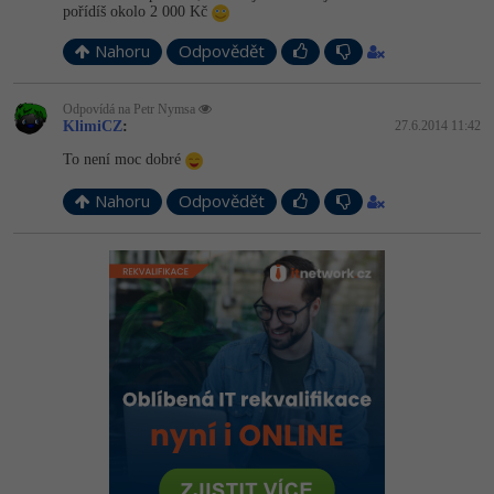
pořídíš okolo 2 000 Kč
Nahoru
Odpovědět
Odpovídá na Petr Nymsa
KlimiCZ
:
27.6.2014 11:42
To není moc dobré
Nahoru
Odpovědět