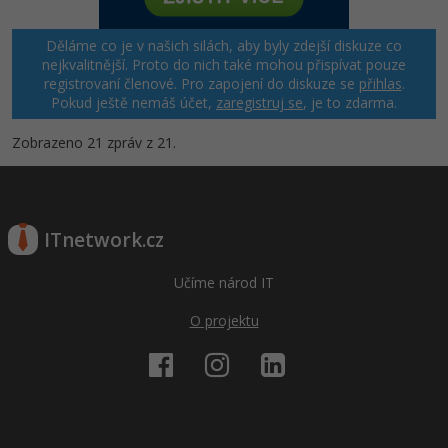
Děláme co je v našich silách, aby byly zdejší diskuze co
nejkvalitnější. Proto do nich také mohou přispívat pouze
registrovaní členové. Pro zapojení do diskuze se
přihlas
.
Pokud ještě nemáš účet,
zaregistruj se
, je to zdarma.
Zobrazeno 21 zpráv z 21.
ITnetwork.cz
Učíme národ IT
O projektu