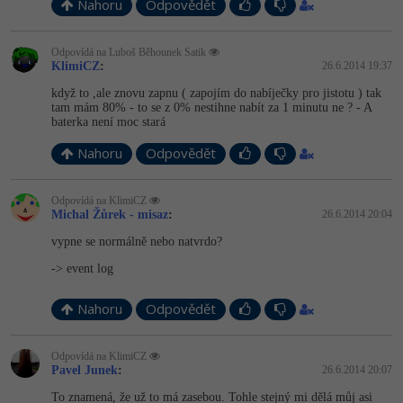
Video
Nahoru
Odpovědět
-41%
Copywriter
Algoritmy
Time management
Ostatní
Odpovídá na Luboš Běhounek Satik
KlimiCZ
:
26.6.2014 19:37
-10%
WordPress specialista
Umělá inteligence (AI)
Windows
Fórum
když to ,ale znovu zapnu ( zapojím do nabíječky pro jistotu ) tak
tam mám 80% - to se z 0% nestihne nabít za 1 minutu ne ? - A
SEO specialista
Pro děti
baterka není moc stará
Linux
Nahoru
Odpovědět
Více
Sítě
Odpovídá na KlimiCZ
Fórum
Kybernetická bezpečnost
Michal Žůrek - misaz
:
26.6.2014 20:04
vypne se normálně nebo natvrdo?
Elektronický podpis
-> event log
Fórum
Nahoru
Odpovědět
Odpovídá na KlimiCZ
Pavel Junek
:
26.6.2014 20:07
To znamená, že už to má zasebou. Tohle stejný mi dělá můj asi