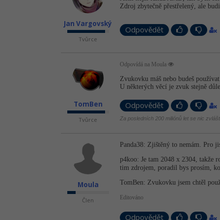
Zdroj zbytečně přestřelený, ale bud
Jan Vargovský
Odpovědět
Tvůrce
Odpovídá na Moula
Zvukovku máš nebo budeš používat 
U některých věcí je zvuk stejně důle
TomBen
Odpovědět
Za posledních 200 miliónů let se nic zvláš
Tvůrce
Panda38: Zjištěný to nemám. Pro ji
p4koo: Je tam 2048 x 2304, takže roz
tim zdrojem, poradil bys prosím, k
TomBen: Zvukovku jsem chtěl použí
Moula
Editováno
Člen
Odpovědět