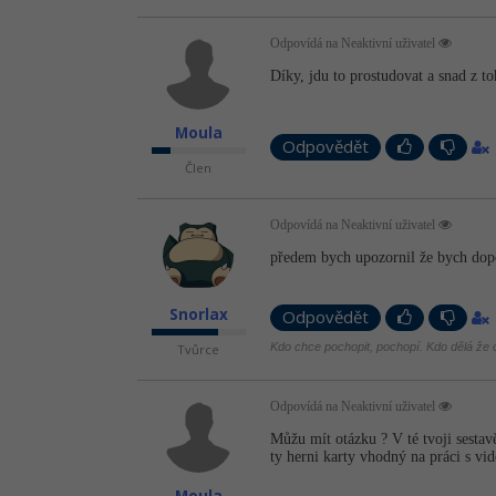
Odpovídá na Neaktivní uživatel
Díky, jdu to prostudovat a snad z 
Moula
Odpovědět
Člen
Odpovídá na Neaktivní uživatel
předem bych upozornil že bych dopor
Snorlax
Odpovědět
Kdo chce pochopit, pochopí. Kdo dělá že c
Tvůrce
Odpovídá na Neaktivní uživatel
Můžu mít otázku ? V té tvoji sestavě
ty herni karty vhodný na práci s vi