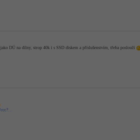
l jako DÚ na dílny, strop 40k i s SSD diskem a příslušenstvím, třeba poslouží
t/ccc?…