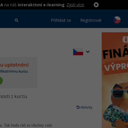
MA
na náš
interaktivní e-learning
.
Zjisti více:
Přihlásit se
Registrovat
nosti z kurzu.
Aktivity
. Tak budu rád za všechny rady.