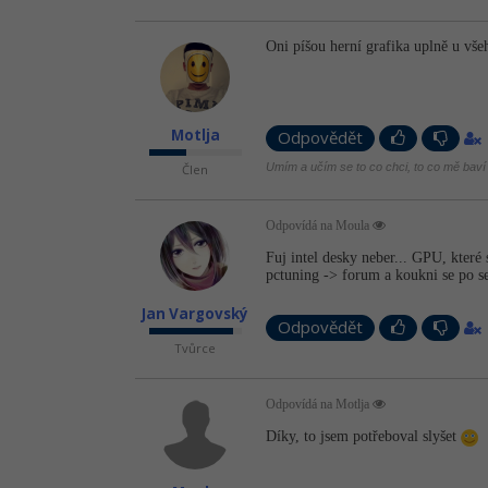
Oni píšou herní grafika uplně u vše
Motlja
Odpovědět
Umím a učím se to co chci, to co mě baví 
Člen
Odpovídá na Moula
Fuj intel desky neber... GPU, které
pctuning -> forum a koukni se po s
Jan Vargovský
Odpovědět
Tvůrce
Odpovídá na Motlja
Díky, to jsem potřeboval slyšet