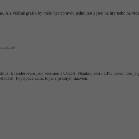
ho. Ale většině grafik by mělo být opravdu jedno jestli jsou na hry nebo na vi
a zajímá!!
 slouží k renderování jsou většinou s CUDA. Nějakou extra GPU neber, toto je p
estavách. Popřípadě založ topic s přesným názvem.