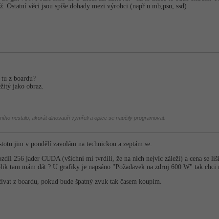
iž. Ostatní věci jsou spíše dohady mezi výrobci (např u mb,psu, ssd)
tu z boardu?
žitý jako obraz.
tního nestalo, akorát dinosauři vymřeli a opice se naučily programovat.
stotu jim v pondělí zavolám na technickou a zeptám se.
díl 256 jader CUDA (všichni mi tvrdili, že na nich nejvíc záleží) a cena se liší
olik tam mám dát ? U grafiky je napsáno "Požadavek na zdroj 600 W" tak chci m
vat z boardu, pokud bude špatný zvuk tak časem koupim.