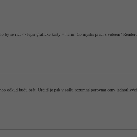
lo by se říct -> lepší grafické karty = herní. Co myslíš prací s videem? Rende
shop odkud budu brát. Určitě je pak v reálu rozumné porovnat ceny jednotliv