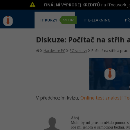
FINÁLNÍ VÝPRODEJ KREDITŮ
na ITnetwork je
IT KURZY
IT E-LEARNING
PŘ
od
0 Kč
Diskuze: Počítač na střih 
Hardware PC
PC sestavy
Počítač na střih a práci
V předchozím kvízu,
Online test znalostí T
Ahoj
Mohl by mí prosim někdo pomoc s v
Jde mi jenom o samotnou bednu. Mo