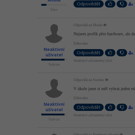
Moula
Odpovědět
Člen
Odpovídá na Moula
Nejsem profík přes hardware, ale da
Editováno
Neaktivní
Odpovědět
uživatel
Neaktivní uživatelský účet
Tvůrce
Odpovídá na Snorlax
V úkole jsem si měl vybrat jeden e
Editováno
Neaktivní
Odpovědět
uživatel
Neaktivní uživatelský účet
Tvůrce
Odpovídá na Neaktivní uživatel