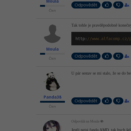
Moula
Odpovědět
Člen
Tak tohle je pravděpodobně konečn
http:
//www.alfacomp.cz/
Moula
Odpovědět
Člen
U pár sestav se mi stalo, že se do b
Panda38
Odpovědět
Člen
Odpovídá na Moula
Jestli nejsi fanda AMD, tak bych še