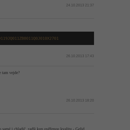
24.10.2013 21:37
0119JQ011ZB8011Q0J010X2701
26.10.2013 17:43
se tam vejde?
26.10.2013 18:20
o samé i chladič, radši kup ověřenou kvalitu - Gelid.