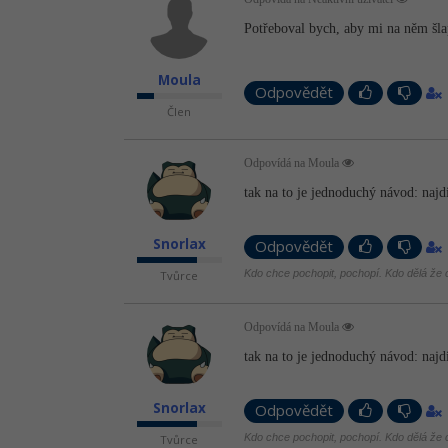
Potřeboval bych, aby mi na něm šl
Moula
Odpovědět
Člen
Odpovídá na Moula
tak na to je jednoduchý návod: naj
Snorlax
Odpovědět
Kdo chce pochopit, pochopí. Kdo dělá že c
Tvůrce
Odpovídá na Moula
tak na to je jednoduchý návod: naj
Snorlax
Odpovědět
Kdo chce pochopit, pochopí. Kdo dělá že c
Tvůrce