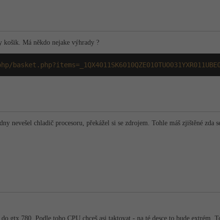
y košik. Má někdo nejake výhrady ?
php/basket.php?items=_1QX4011SK6010QZE010TUO031YXR011UBE
edny nevešel chladič procesoru, překážel si se zdrojem. Tohle máš zjištěné zda 
l do gtx 780. Podle toho CPU chceš asi taktovat - na té desce to bude extrém. T