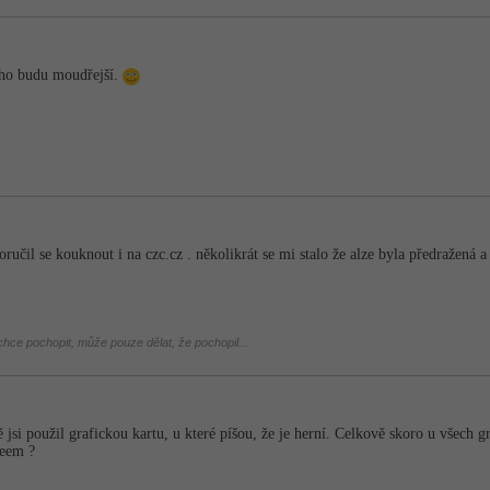
toho budu moudřejší.
učil se kouknout i na czc.cz . několikrát se mi stalo že alze byla předražená a
hce pochopit, může pouze dělat, že pochopil...
 jsi použil grafickou kartu, u které píšou, že je herní. Celkově skoro u všech g
deem ?