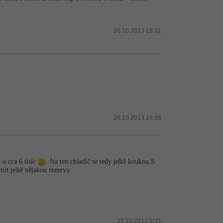
26.10.2013 18:31
26.10.2013 18:55
 o cca 6 tisíc
. Na ten chladič se tedy ještě kouknu.S
it ještě nějakou rezervu.
27.10.2013 9:31