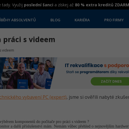
 tady. Využij
poslední šanci
a získej až
80 % extra kreditů ZDAR
ÍBĚHY ABSOLVENTŮ
BLOG
KARIÉRA
PRO FIRMY
a práci s videem
 s videem
echnického vybavení PC (expert)
, jsme si ověřili nabyté zkuše
ýběrem komponentů do počítače pro práci s videem ?
nitor a další příslušenství mám. Nemám vůbec přehled o nejnovějším hardweru