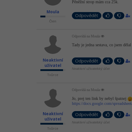
Pěněžní strop mám cca 25k.
Moula
Odpovědět
Člen
Odpovídá na Moula
Tady je jedna sestava, co jsem děla
Neaktivní
Odpovědět
uživatel
Neaktivní uživatelský účet
Tvůrce
Odpovídá na Moula
Jo, prej ten link by nebyl špatnej
https://docs.google.com/spreadshee
Neaktivní
Odpovědět
uživatel
Neaktivní uživatelský účet
Tvůrce