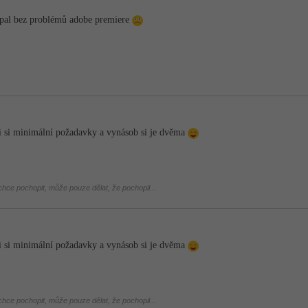
apal bez problémů adobe premiere
di si minimální požadavky a vynásob si je dvěma
hce pochopit, může pouze dělat, že pochopil...
di si minimální požadavky a vynásob si je dvěma
hce pochopit, může pouze dělat, že pochopil...