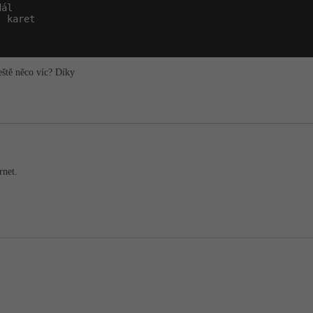
ál

 karet

eště něco víc? Díky
rnet.