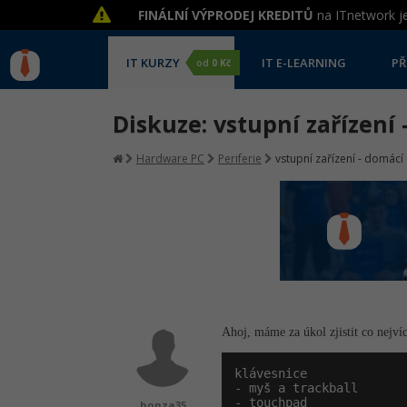
FINÁLNÍ VÝPRODEJ KREDITŮ
na ITnetwork je
IT KURZY
IT E-LEARNING
PŘ
od
0 Kč
Diskuze: vstupní zařízen
Hardware PC
Periferie
vstupní zařízení - domácí
Ahoj, máme za úkol zjistit co nejvíc
klávesnice

- myš a trackball

- touchpad

honza35