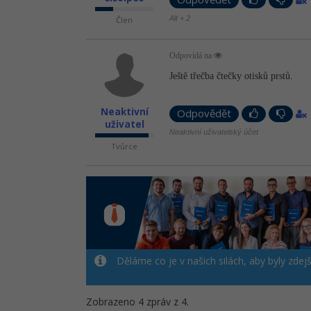
Alt + 2
Člen
Odpovídá na
Ještě třečba čtečky otisků prstů.
Neaktivní
Odpovědět
uživatel
Neaktivní uživatelský účet
Tvůrce
Děláme co je v našich silách, aby byly zdej
Zobrazeno 4 zpráv z 4.