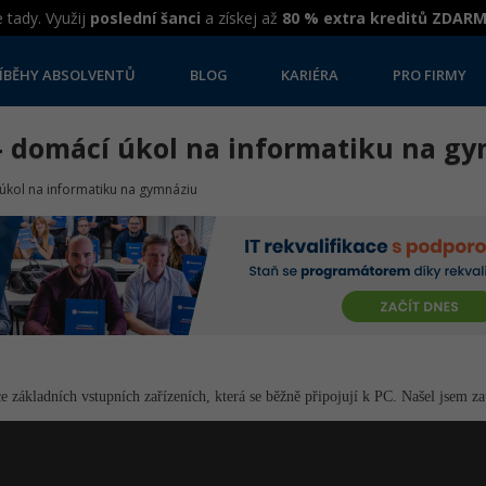
 tady. Využij
poslední šanci
a získej až
80 % extra kreditů ZDAR
ÍBĚHY ABSOLVENTŮ
BLOG
KARIÉRA
PRO FIRMY
í - domácí úkol na informatiku na g
 úkol na informatiku na gymnáziu
e základních vstupních zařízeních, která se běžně připojují k PC. Našel jsem za