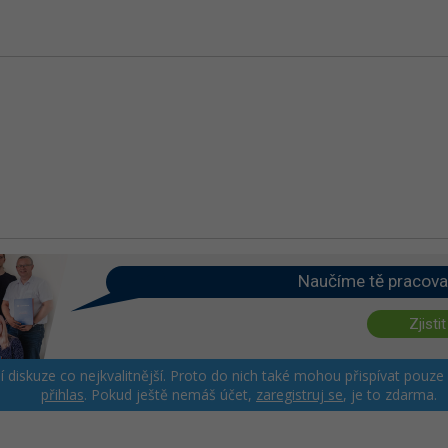
Naučíme tě pracova
Zjistit
ší diskuze co nejkvalitnější. Proto do nich také mohou přispívat pouze
přihlas
. Pokud ještě nemáš účet,
zaregistruj se
, je to zdarma.