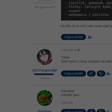
- joystick, gamepad, ped
- čtečky: čárových kódů,
Neregistrovaný
- scaner

- webkamera / mikrofon
myslíte že to stačí nebo mám najít j
Odpovědět
Odpovídá na
Tablet
Jestli bereš i vstup výstupní tak ethe
Jan Vargovský
Odpovědět
Tvůrce
Gamepad
světelné pero
Editováno
sisolpes
Odpovědět