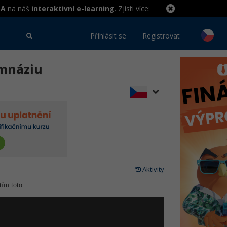
MA
na náš
interaktivní e-learning
.
Zjisti více:
Přihlásit se
Registrovat
ymnáziu
Aktivity
tím toto: