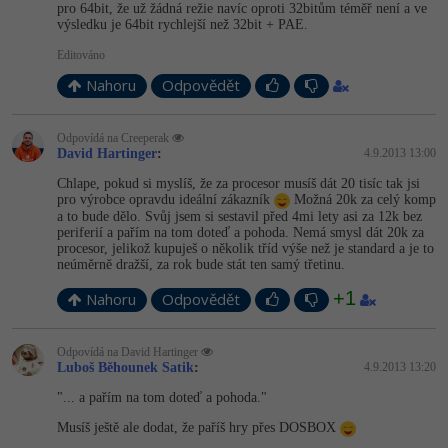
pro 64bit, že už žádná režie navíc oproti 32bitům téměř není a ve
výsledku je 64bit rychlejší než 32bit + PAE.
Editováno
Nahoru
Odpovědět
Odpovídá na Creeperak
David Hartinger
:
4.9.2013 13:00
Chlape, pokud si myslíš, že za procesor musíš dát 20 tisíc tak jsi
pro výrobce opravdu ideální zákazník
Možná 20k za celý komp
a to bude dělo. Svůj jsem si sestavil před 4mi lety asi za 12k bez
periferií a pařím na tom doteď a pohoda. Nemá smysl dát 20k za
procesor, jelikož kupuješ o několik tříd výše než je standard a je to
neúměrně dražší, za rok bude stát ten samý třetinu.
+1
Nahoru
Odpovědět
Odpovídá na David Hartinger
Luboš Běhounek Satik
:
4.9.2013 13:20
"... a pařím na tom doteď a pohoda."
Musíš ještě ale dodat, že paříš hry přes DOSBOX