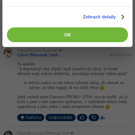
moc her co podporují quad core cpu není (vyjmenoval bych tak
2). Ovšem když chceš streamovat tak nejméně 4jádro a to nejlépe
přetaktované.
Zobrazit detaily
Další otázka je, jestli ti to bude stíhat internet.
+1
OK
Nahoru
Odpovědět
Odpovídá na Jan Vargovský
Luboš Běhounek Satik
:
4.9.2013 16:55
To souvětí
"A doporučuji taky nějaký lepší (značkový) zdroj, ty levné
obvykle mají nízkou efektivitu, nezvládají udávaný výkon apod."
to nebyla reakce na ten tebou vybraný zdroj, ale obecně na
zdroje, na tebe reaguji až tou další větou
Jinak osobně mám Enermax PRO82+ 525W, sice je dražší, ale je
tichý a jsem s ním naprosto spokojený, v nejbližsím měsíci budu
upgradovat a jako jedna z mála komponent zůstane
Nahoru
Odpovědět
Odpovídá na Luboš Běhounek Satik