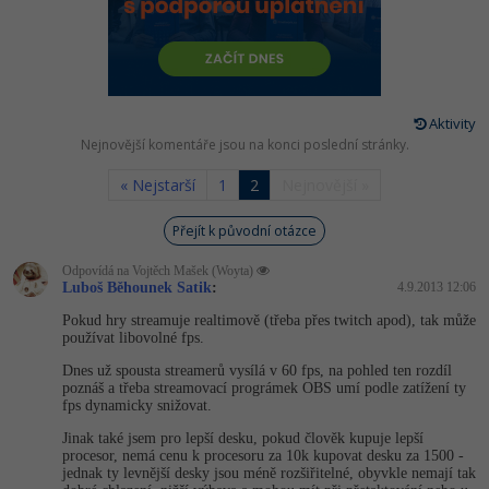
-80%
Vývojář mobilních aplikací
-80%
Python
Digitální gramotnost
Photoshop
HTML5, CSS3, Bootstrap, SEO
PHP
-80%
-30%
Specialista na AI a bigdata
-80%
JavaScript
Marketing
Adobe Illustrator
SQL a databáze
JavaScript
-80%
C# Game developer
-30%
PHP
Aktivity
WordPress
Adobe Lightroom
Testování a verzování
Nejnovější komentáře jsou na konci poslední stránky.
Python
-80%
-30%
Webdesigner
-15%
C++
SEO
Adobe XD
« Nejstarší
1
2
Nejnovější »
UML a návrhové vzory
HTML / CSS
-80%
Tester
-25%
Swift
UX
Adobe InDesign
Přejít k původní otázce
React
UML a návrhové vzory
-80%
Systémový administrátor
Odpovídá na Vojtěch Mašek (Woyta)
Kotlin
Business
Adobe After Effects
Luboš Běhounek Satik
:
4.9.2013 12:06
Spring
MySQL/MariaDB
-80%
-25%
Pokud hry streamuje realtimově (třeba přes twitch apod), tak může
Grafik / UX/UI návrhář
-80%
C
Kryptoměny
Blender
používat libovolné fps.
ASP.NET MVC
MS-SQL
Dnes už spousta streamerů vysílá v 60 fps, na pohled ten rozdíl
-30%
3D grafik
VB.NET
Copywriting
Inkscape
poznáš a třeba streamovací prográmek OBS umí podle zatížení ty
Django
SQLite
fps dynamicky snižovat.
-80%
Projektový manažer
-80%
SQL
MS Office
Fotografování
Jinak také jsem pro lepší desku, pokud člověk kupuje lepší
Best practices
procesor, nemá cenu k procesoru za 10k kupovat desku za 1500 -
-80%
jednak ty levnější desky jsou méně rozšiřitelné, obyvkle nemají tak
Databázový analytik
Návrh SW
Google Dokumenty