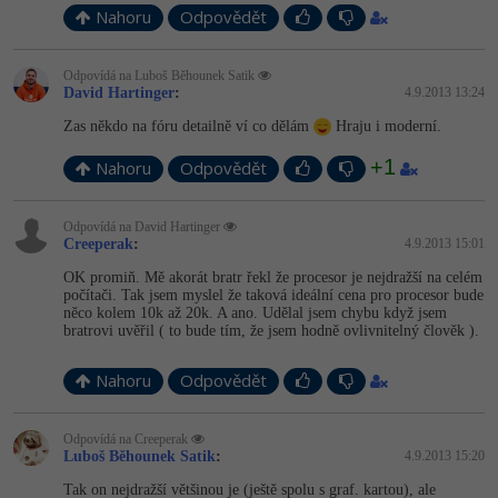
Nahoru
Odpovědět
Odpovídá na Luboš Běhounek Satik
David Hartinger
:
4.9.2013 13:24
Zas někdo na fóru detailně ví co dělám
Hraju i moderní.
+1
Nahoru
Odpovědět
Odpovídá na David Hartinger
Creeperak
:
4.9.2013 15:01
OK promiň. Mě akorát bratr řekl že procesor je nejdražší na celém
počítači. Tak jsem myslel že taková ideální cena pro procesor bude
něco kolem 10k až 20k. A ano. Udělal jsem chybu když jsem
bratrovi uvěřil ( to bude tím, že jsem hodně ovlivnitelný člověk ).
Nahoru
Odpovědět
Odpovídá na Creeperak
Luboš Běhounek Satik
:
4.9.2013 15:20
Tak on nejdražší většinou je (ještě spolu s graf. kartou), ale