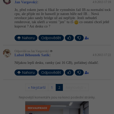
Jan Vargovský
:
4.9.2013 17:19
Jo, před rokem jsem si říkal že vymněním fail IB za normalní tock
cpu, ale přijde mi že haswell je natom hůře než IB... Nová
revoluce jako sandy bridge už asi nepřijde. Jestli nebudeš
renderovat, tak ušetři a vezmi "jen" tu i5
co ostatní chceš ještě
kupovat ? Asi desku co ?
Nahoru
Odpovědět
Odpovídá na Jan Vargovský
Luboš Běhounek Satik
:
4.9.2013 17:22
Nějakou lepší desku, ramky (asi 16 GB), pořádnej chladič.
Nahoru
Odpovědět
« Nejstarší
1
2
Nejnovější »
Nejnovější komentáře jsou na konci poslední stránky.