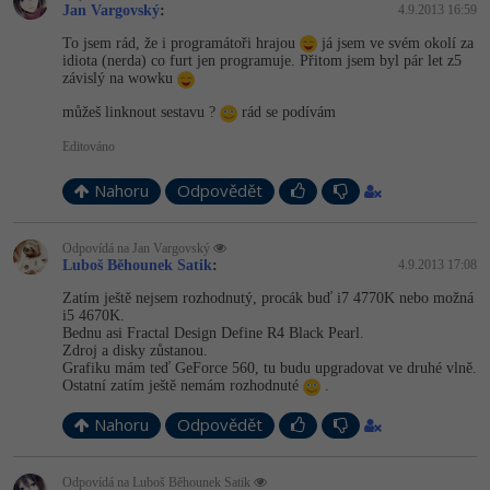
Jan Vargovský
:
4.9.2013 16:59
To jsem rád, že i programátoři hrajou
já jsem ve svém okolí za
idiota (nerda) co furt jen programuje. Přitom jsem byl pár let z5
závislý na wowku
můžeš linknout sestavu ?
rád se podívám
Editováno
Nahoru
Odpovědět
Odpovídá na Jan Vargovský
Luboš Běhounek Satik
:
4.9.2013 17:08
Zatím ještě nejsem rozhodnutý, procák buď i7 4770K nebo možná
i5 4670K.
Bednu asi Fractal Design Define R4 Black Pearl.
Zdroj a disky zůstanou.
Grafiku mám teď GeForce 560, tu budu upgradovat ve druhé vlně.
Ostatní zatím ještě nemám rozhodnuté
.
Nahoru
Odpovědět
Odpovídá na Luboš Běhounek Satik