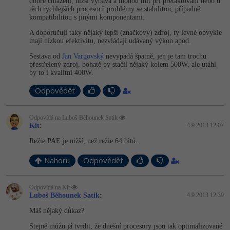
Video
dobré chlazení, nižší výbava a mohou mít při přetaktování nebo u
těch rychlejších procesorů problémy se stabilitou, případně
-41%
kompatibilitou s jinými komponentami.
Copywriter
Algoritmy
Time management
Ostatní
A doporučuji taky nějaký lepší (značkový) zdroj, ty levné obvykle
-10%
mají nízkou efektivitu, nezvládají udávaný výkon apod.
WordPress specialista
Umělá inteligence (AI)
Windows
Fórum
Sestava od
Jan Vargovský
nevypadá špatně, jen je tam trochu
přestřelený zdroj, bohatě by stačil nějaký kolem 500W, ale utáhl
SEO specialista
Pro děti
Linux
by to i kvalitní 400W.
Odpovědět
Více
Sítě
Fórum
Odpovídá na Luboš Běhounek Satik
Kybernetická bezpečnost
Kit
:
4.9.2013 12:07
Režie PAE je nižší, než režie 64 bitů.
Elektronický podpis
Nahoru
Odpovědět
Fórum
Odpovídá na Kit
Luboš Běhounek Satik
:
4.9.2013 12:39
Máš nějaký důkaz?
Stejně můžu já tvrdit, že dnešní procesory jsou tak optimalizované