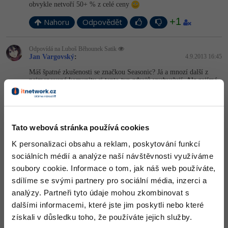
obvykle netvoří 50+ % z celé ceny
+1
Nahoru
Odpovědět
Odpovídá na Luboš Běhounek Satik
Jan Vargovský
:
4.9.2013 16:45
Máš špatné zkušenosti se značkou Seasonic? Já a mnozí další z
nejmenované komunity si tento typ zdrojů vychvalují. Ale zajímá
mě tvůj názor na značky zdrojů
Btw, jestli se ti nelíbí seasonic, tak si vyber Corsair.
David Hartinger
Mě spíše pobavilo to, že člověk co by dal za cpu
Tato webová stránka používá cookies
2o k a očekává od toho 35 FPS...
K personalizaci obsahu a reklam, poskytování funkcí
+1
Nahoru
Odpovědět
sociálních médií a analýze naší návštěvnosti využíváme
soubory cookie. Informace o tom, jak náš web používáte,
Odpovídá na Creeperak
sdílíme se svými partnery pro sociální média, inzerci a
Jan Vargovský
:
4.9.2013 16:52
analýzy. Partneři tyto údaje mohou zkombinovat s
Nejdražší na pracovní (renderovací) mašině ano.
dalšími informacemi, které jste jim poskytli nebo které
Když chceš hrát hry, tak by nejdražší měla být gpu a pak až cpu.
získali v důsledku toho, že používáte jejich služby.
Nato, abys vytáhl všechny hry ti stačí vpohodě i3, protože zatím