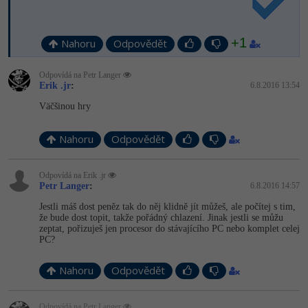
Video
-41%
Copywriter
Algoritmy
Time management
Ostatní
+1
Nahoru
Odpovědět
-10%
WordPress specialista
Umělá inteligence (AI)
Windows
Fórum
Odpovídá na Petr Langer
Erik .jr
:
6.8.2016 13:54
SEO specialista
Pro děti
Linux
Väčšinou hry
Více
Sítě
Nahoru
Odpovědět
Fórum
Kybernetická bezpečnost
Odpovídá na Erik .jr
Petr Langer
:
6.8.2016 14:57
Elektronický podpis
Jestli máš dost peněz tak do něj klidně jít můžeš, ale počítej s tim,
že bude dost topit, takže pořádný chlazení. Jinak jestli se můžu
Fórum
zeptat, pořizuješ jen procesor do stávajícího PC nebo komplet celej
PC?
Nahoru
Odpovědět
Odpovídá na Petr Langer