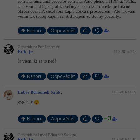
som mal am2 am3 procesor som mal Amd phenom II X4 2,40Ghz,
ram som mal 5gb ,grafika veľmy slabá 512mb všetko je fukčne
okrem dosku.A chcel som kupiť dosku s procesorem , Ale ták vám
verím ták radšej kupim i5. A ďakujem že ste my poradily..
Nahoru
Odpovědět
Odpovídá na Petr Langer
Erik .jr
:
11.8.2016 9:42
Ja viem, že sa to nedá
Nahoru
Odpovědět
Luboš Běhounek Satik
:
11.8.2016 11:59
gygabite
+3
Nahoru
Odpovědět
Odpovídá na Luboš Běhounek Satik
Erik .jr
:
11.8.2016 12:19