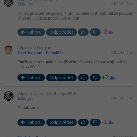
Erik .jr
:
6.8.2016 15:14
Ne len procesor ale počítej s tim, že bude dost topit, takže pořádný
chlazení... dík za poučku ale to vím
-3
Nahoru
Odpovědět
Odpovídá na Erik .jr
Josef Kuchař - Pepa489
:
6.8.2016 17:30
Používej citace, pokud spojíš větu někoho jiného a svoji, zní to
dost zvláštně
+2
Nahoru
Odpovědět
Odpovídá na Josef Kuchař - Pepa489
Erik .jr
:
6.8.2016 17:48
No ták sorry
-1
Nahoru
Odpovědět