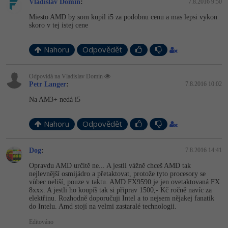
Vladislav Domin
:
7.8.2016 9:50
Miesto AMD by som kupil i5 za podobnu cenu a mas lepsi vykon
skoro v tej istej cene
Nahoru
Odpovědět
Odpovídá na Vladislav Domin
Petr Langer
:
7.8.2016 10:02
Na AM3+ nedá i5
Nahoru
Odpovědět
Dog
:
7.8.2016 14:41
Opravdu AMD určitě ne... A jestli vážně chceš AMD tak
nejlevnější osmijádro a přetaktovat, protože tyto procesory se
vůbec neliší, pouze v taktu. AMD FX9590 je jen ovetaktovaná FX
8xxx. A jestli ho koupíš tak si připrav 1500,- Kč ročně navíc za
elektřinu. Rozhodně doporučuji Intel a to nejsem nějakej fanatik
do Intelu. Amd stojí na velmi zastaralé technologii.
Editováno