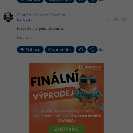
Odpovídá na Neaktivní uživatel
Erik .jr
:
11.8.2016 12:40
Prepačte my pomilil som sa
Editováno
Nahoru
Odpovědět