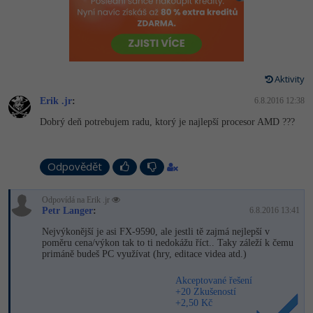
-80%
Vývojář mobilních aplikací
-80%
Python
Digitální gramotnost
Photoshop
HTML5, CSS3, Bootstrap, SEO
PHP
-80%
-30%
Specialista na AI a bigdata
-80%
JavaScript
Marketing
Adobe Illustrator
SQL a databáze
JavaScript
-80%
C# Game developer
-30%
PHP
Aktivity
WordPress
Adobe Lightroom
Testování a verzování
Python
Erik .jr
:
6.8.2016 12:38
-80%
-30%
Webdesigner
-15%
C++
SEO
Adobe XD
Dobrý deň potrebujem radu, ktorý je najlepší procesor AMD ???
UML a návrhové vzory
HTML / CSS
-80%
Tester
-25%
Swift
UX
Adobe InDesign
React
UML a návrhové vzory
Odpovědět
-80%
Systémový administrátor
Kotlin
Business
Adobe After Effects
Spring
MySQL/MariaDB
Odpovídá na Erik .jr
-80%
-25%
Grafik / UX/UI návrhář
-80%
C
Petr Langer
Kryptoměny
:
6.8.2016 13:41
Blender
ASP.NET MVC
MS-SQL
Nejvýkonější je asi FX-9590, ale jestli tě zajmá nejlepší v
-30%
3D grafik
VB.NET
poměru cena/výkon tak to ti nedokážu říct.. Taky záleží k čemu
Copywriting
Inkscape
primáně budeš PC využívat (hry, editace videa atd.)
Django
SQLite
-80%
Projektový manažer
-80%
SQL
MS Office
Fotografování
Akceptované řešení
Best practices
+20 Zkušeností
-80%
+2,50 Kč
Databázový analytik
Návrh SW
Google Dokumenty