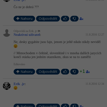
Čo ne je dobrá ???
Nahoru
Odpovědět
Odpovídá na Erik .jr
Neaktivní uživatel
:
11.8.2016 12:27
Ne, desky gygabite jsou fajn, jenom je ještě nikdo nikdy neviděl
// Mimochodem v češtině, slovenštině i v mnoha dalších jazycích
končí otázka jen jedním otazníkem, zkus se na to zaměřit
Editováno
+1
Nahoru
Odpovědět
Erik .jr
:
11.8.2016 12:34
Nahoru
Odpovědět