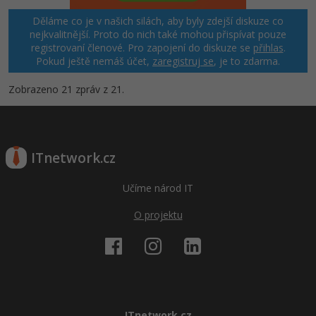
Děláme co je v našich silách, aby byly zdejší diskuze co
nejkvalitnější. Proto do nich také mohou přispívat pouze
registrovaní členové. Pro zapojení do diskuze se
přihlas
.
Pokud ještě nemáš účet,
zaregistruj se
, je to zdarma.
Zobrazeno 21 zpráv z 21.
ITnetwork.cz
Učíme národ IT
O projektu
ITnetwork.cz