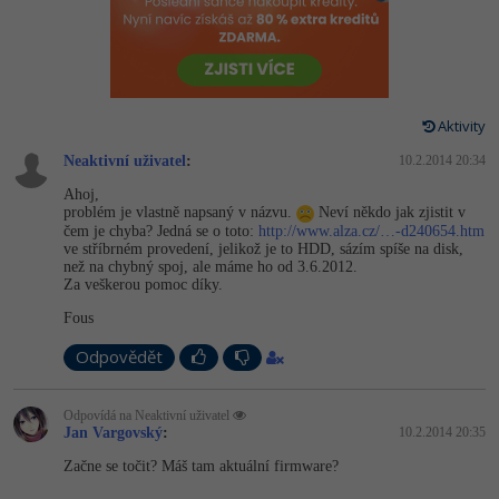
-80%
Vývojář mobilních aplikací
-80%
Python
Digitální gramotnost
Photoshop
HTML5, CSS3, Bootstrap, SEO
PHP
-80%
-30%
Specialista na AI a bigdata
-80%
JavaScript
Marketing
Adobe Illustrator
SQL a databáze
JavaScript
-80%
C# Game developer
-30%
PHP
Aktivity
WordPress
Adobe Lightroom
Testování a verzování
Python
Neaktivní uživatel
:
10.2.2014 20:34
-80%
-30%
Webdesigner
-15%
C++
SEO
Adobe XD
Ahoj,
UML a návrhové vzory
HTML / CSS
problém je vlastně napsaný v názvu.
Neví někdo jak zjistit v
-80%
Tester
-25%
Swift
čem je chyba? Jedná se o toto:
http://www.alza.cz/…-d240654.htm
UX
Adobe InDesign
React
ve stříbrném provedení, jelikož je to HDD, sázím spíše na disk,
UML a návrhové vzory
než na chybný spoj, ale máme ho od 3.6.2012.
-80%
Systémový administrátor
Kotlin
Business
Za veškerou pomoc díky.
Adobe After Effects
Spring
MySQL/MariaDB
Fous
-80%
-25%
Grafik / UX/UI návrhář
-80%
C
Kryptoměny
Blender
ASP.NET MVC
Odpovědět
MS-SQL
-30%
3D grafik
VB.NET
Copywriting
Inkscape
Django
SQLite
Odpovídá na Neaktivní uživatel
-80%
Projektový manažer
Jan Vargovský
:
10.2.2014 20:35
-80%
SQL
MS Office
Fotografování
Best practices
Začne se točit? Máš tam aktuální firmware?
-80%
Databázový analytik
Návrh SW
Google Dokumenty