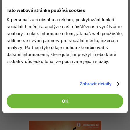
Neaktivní uživatel
:
10.2.2014 20:59
Tato webová stránka používá cookies
Dnes už musím bohužel končit
, mrknu na to zítra
K personalizaci obsahu a reklam, poskytování funkcí
Nahoru
Odpovědět
sociálních médií a analýze naší návštěvnosti využíváme
soubory cookie. Informace o tom, jak náš web používáte,
Motlja
:
10.2.2014 23:25
sdílíme se svými partnery pro sociální média, inzerci a
Podle mě jsi ho někde zformátoval a teď není vidět (dělají to
analýzy. Partneři tyto údaje mohou zkombinovat s
"chytré televize") Každopádně ve Windows najdi správce disků
dalšími informacemi, které jste jim poskytli nebo které
pokud ho tam vidíš tak by měl být v pohodě
získali v důsledku toho, že používáte jejich služby.
+1
Nahoru
Odpovědět
Odpovídá na Motlja
Zobrazit detaily
Neaktivní uživatel
:
12.2.2014 15:34
Michal Žůrek - misaz
v BIOsu jsem ho nenašel a ve správě
disků, ani tam jak psal Misaz se neobjevil
OK
Nahoru
Odpovědět