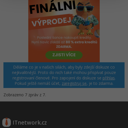
Děláme co je v našich silách, aby byly zdejší diskuze co
nejkvalitnější. Proto do nich také mohou přispívat pouze
registrovaní členové. Pro zapojení do diskuze se
přihlas
.
Pokud ještě nemáš účet,
zaregistruj se
, je to zdarma.
Zobrazeno 7 zpráv z 7.
ITnetwork.cz