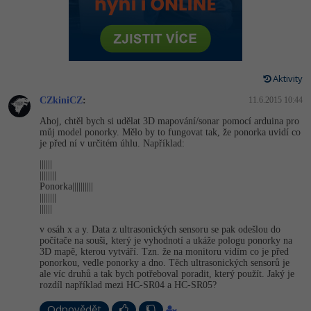
-80%
Vývojář mobilních aplikací
-80%
Python
Digitální gramotnost
Photoshop
HTML5, CSS3, Bootstrap, SEO
PHP
-80%
-30%
Specialista na AI a bigdata
-80%
JavaScript
Marketing
Adobe Illustrator
SQL a databáze
JavaScript
-80%
C# Game developer
-30%
PHP
Aktivity
WordPress
Adobe Lightroom
Testování a verzování
Python
CZkiniCZ
:
11.6.2015 10:44
-80%
-30%
Webdesigner
-15%
C++
SEO
Adobe XD
Ahoj, chtěl bych si udělat 3D mapování/sonar pomocí arduina pro
UML a návrhové vzory
HTML / CSS
můj model ponorky. Mělo by to fungovat tak, že ponorka uvidí co
-80%
Tester
-25%
Swift
je před ní v určitém úhlu. Například:
UX
Adobe InDesign
React
UML a návrhové vzory
||||||
-80%
Systémový administrátor
Kotlin
||||||||
Business
Adobe After Effects
Ponorka||||||||||
Spring
MySQL/MariaDB
||||||||
-80%
-25%
Grafik / UX/UI návrhář
-80%
C
||||||
Kryptoměny
Blender
ASP.NET MVC
MS-SQL
v osáh x a y. Data z ultrasonických sensoru se pak odešlou do
-30%
3D grafik
VB.NET
počítače na souši, který je vyhodnotí a ukáže pologu ponorky na
Copywriting
Inkscape
3D mapě, kterou vytváří. Tzn. že na monitoru vidím co je před
Django
SQLite
ponorkou, vedle ponorky a dno. Těch ultrasonických sensorů je
-80%
Projektový manažer
-80%
SQL
ale víc druhů a tak bych potřeboval poradit, který použít. Jaký je
MS Office
Fotografování
rozdíl například mezi HC-SR04 a HC-SR05?
Best practices
-80%
Databázový analytik
Návrh SW
Google Dokumenty
Odpovědět