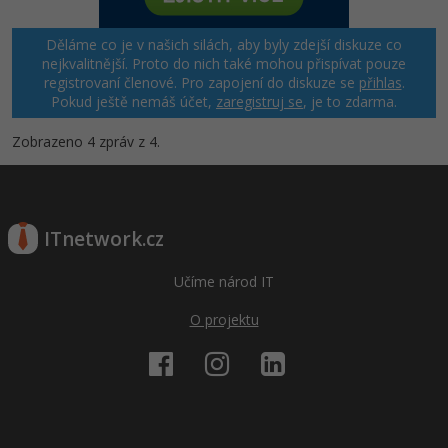
Děláme co je v našich silách, aby byly zdejší diskuze co
nejkvalitnější. Proto do nich také mohou přispívat pouze
registrovaní členové. Pro zapojení do diskuze se
přihlas
.
Pokud ještě nemáš účet,
zaregistruj se
, je to zdarma.
Zobrazeno 4 zpráv z 4.
ITnetwork.cz
Učíme národ IT
O projektu