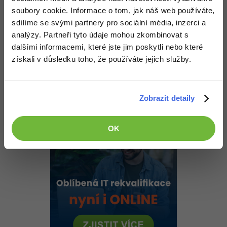
Nahoru
Odpovědět
soubory cookie. Informace o tom, jak náš web používáte,
sdílíme se svými partnery pro sociální média, inzerci a
analýzy. Partneři tyto údaje mohou zkombinovat s
CZkiniCZ
:
13.6.2015 14:07
dalšími informacemi, které jste jim poskytli nebo které
Ještě mě napadlo jestly by pro sonar nešel využít 18,5" LCD
screen. U starého monitoru mi vyhořel zdroj ale obrazová plocha
získali v důsledku toho, že používáte jejich služby.
funguje normálně, šla by připojit k arduinu aby se mi na ni
zobrazovaly data z telemetrie sonaru?
Nahoru
Odpovědět
Zobrazit detaily
OK