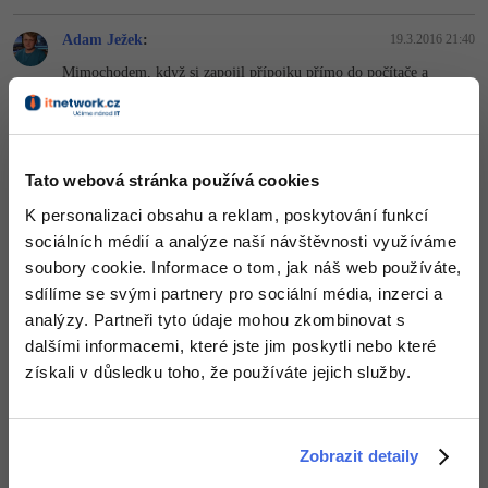
Adam Ježek
:
19.3.2016 21:40
Mimochodem, když si zapojil přípojku přímo do počítače a
vynecháš router, jak už bylo výše zmíněno, co to udělá?
Nahoru
Odpovědět
Tato webová stránka používá cookies
Odpovídá na Adam Ježek
Jan Lupčík
:
20.3.2016 7:03
K personalizaci obsahu a reklam, poskytování funkcí
Psal jsem mu zprávu, neodpověděl.
sociálních médií a analýze naší návštěvnosti využíváme
U mě nevede žádný kabel přímo do routeru. Ta přípojka vede ještě
soubory cookie. Informace o tom, jak náš web používáte,
do takové malé krabičky, kde je upevněna i trochou papíru (v tom
zapojení) snad. Z té krabičky pak vede teprve další kabel do
sdílíme se svými partnery pro sociální média, inzerci a
routeru a ta krabička je zapojena do zásuvky. Nevím, zda mám
analýzy. Partneři tyto údaje mohou zkombinovat s
zapojit hned ten první kabel nebo až ten druhý z té "krabičky".
dalšími informacemi, které jste jim poskytli nebo které
Nahoru
Odpovědět
získali v důsledku toho, že používáte jejich služby.
Odpovídá na Jan Lupčík
Adam Ježek
:
20.3.2016 10:01
Zobrazit detaily
Co je napsano na te krabicce? Nebude to PoE? Ale zapoj az ten, co
vede do routeru.