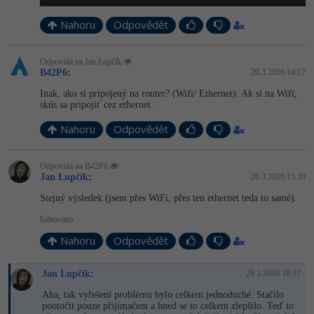
Nahoru
Odpovědět
Odpovídá na Jan Lupčík
B42P6
:
20.3.2016 14:17
Inak, ako si pripojený na router? (Wifi/ Ethernet). Ak si na Wifi,
skús sa pripojiť cez ethernet.
Nahoru
Odpovědět
Odpovídá na B42P6
Jan Lupčík
:
20.3.2016 15:39
Stejný výsledek (jsem přes WiFi, přes ten ethernet teda to samé).
Editováno
Nahoru
Odpovědět
Jan Lupčík
:
29.3.2016 18:17
Aha, tak vyřešení problému bylo celkem jednoduché. Stačilo
pootočit pouze přijímačem a hned se to celkem zlepšilo. Teď to