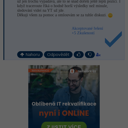
už jen trochu vypadává, ale to se snad dořeší ještě lepší pozicí. I
když traceroute říká o hodně horší výsledky než minule,
sledování videí na YT už jde.
Děkuji všem za pomoc a omlouvám se za tuhle diskuzi.
Akceptované řešení
+5 Zkušeností
Nahoru
Odpovědět