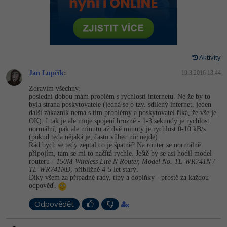
-80%
Vývojář mobilních aplikací
-80%
Python
Digitální gramotnost
Photoshop
HTML5, CSS3, Bootstrap, SEO
PHP
-80%
-30%
Specialista na AI a bigdata
-80%
JavaScript
Marketing
Adobe Illustrator
SQL a databáze
JavaScript
-80%
C# Game developer
-30%
PHP
Aktivity
WordPress
Adobe Lightroom
Testování a verzování
Python
Jan Lupčík
:
19.3.2016 13:44
-80%
-30%
Webdesigner
-15%
C++
SEO
Adobe XD
Zdravím všechny,
UML a návrhové vzory
HTML / CSS
poslední dobou mám problém s rychlostí internetu. Ne že by to
-80%
Tester
-25%
Swift
byla strana poskytovatele (jedná se o tzv. sdílený internet, jeden
UX
Adobe InDesign
další zákazník nemá s tím problémy a poskytovatel říká, že vše je
React
UML a návrhové vzory
OK). I tak je ale moje spojení hrozné - 1-3 sekundy je rychlost
-80%
Systémový administrátor
Kotlin
normální, pak ale minutu až dvě minuty je rychlost 0-10 kB/s
Business
Adobe After Effects
Spring
(pokud teda nějaká je, často vůbec nic nejde).
MySQL/MariaDB
Rád bych se tedy zeptal co je špatně? Na router se normálně
-80%
-25%
Grafik / UX/UI návrhář
-80%
C
Kryptoměny
připojím, tam se mi to načítá rychle. Ještě by se asi hodil model
Blender
ASP.NET MVC
routeru -
150M Wireless Lite N Router, Model No. TL-WR741N /
MS-SQL
TL-WR741ND
, přibližně 4-5 let starý.
-30%
3D grafik
VB.NET
Copywriting
Díky všem za případné rady, tipy a doplňky - prostě za každou
Inkscape
Django
odpověď.
SQLite
-80%
Projektový manažer
-80%
SQL
MS Office
Fotografování
Odpovědět
Best practices
-80%
Databázový analytik
Návrh SW
Google Dokumenty