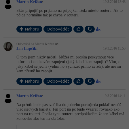
Video
Martin Križan
:
19.3.2016 13:48
-41%
Copywriter
Skús pripojiť pc prijamo na pripojku. Teda miesto routeru. Ak to
Algoritmy
Time management
Ostatní
pôjde normálne tak je chyba v routeri.
-10%
WordPress specialista
Umělá inteligence (AI)
Windows
Fórum
Nahoru
Odpovědět
SEO specialista
Pro děti
Linux
Odpovídá na Martin Križan
Jan Lupčík
:
19.3.2016 13:53
Více
Sítě
O tom jsem nikdy nečetl. Můžeš mi prosím poskytnout více
informací o takovém zapojení (jaký kabel kam zapojit)? Vím, o
Fórum
Kybernetická bezpečnost
jaký kabel se jedná (vidím ho vycházet přímo ze zdi), ale nevím
kam přesně ho zapojit.
Elektronický podpis
Nahoru
Odpovědět
Fórum
Martin Križan
:
19.3.2016 14:11
Na pc/ntb bude pasovať iba do jedneho portu(teda pokiaľ nemáš
viac sieťvých kariet). Ten port na pc bude vyzerať rovnako ako
port na routeri. Podľa typu routeru predpokladám že ten kábel má
koncovku ako ten na obrázku.