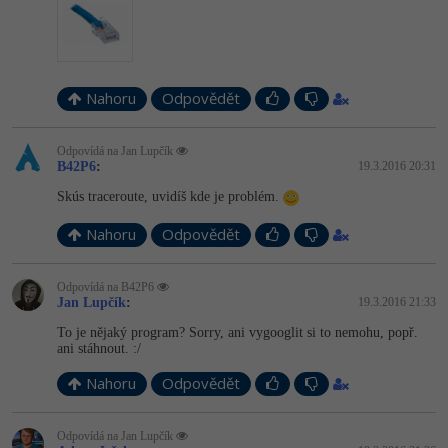
Nahoru
Odpovědět
Odpovídá na Jan Lupčík
B42P6
:
19.3.2016 20:31
Skús traceroute, uvidíš kde je problém.
Nahoru
Odpovědět
Odpovídá na B42P6
Jan Lupčík
:
19.3.2016 21:33
To je nějaký program? Sorry, ani vygooglit si to nemohu, popř.
ani stáhnout. :/
Nahoru
Odpovědět
Odpovídá na Jan Lupčík